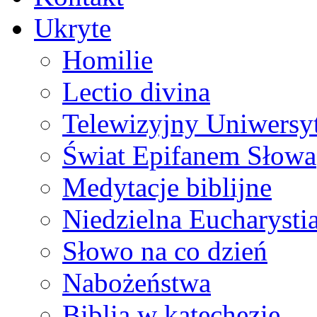
Ukryte
Homilie
Lectio divina
Telewizyjny Uniwersyt
Świat Epifanem Słowa
Medytacje biblijne
Niedzielna Eucharysti
Słowo na co dzień
Nabożeństwa
Biblia w katechezie