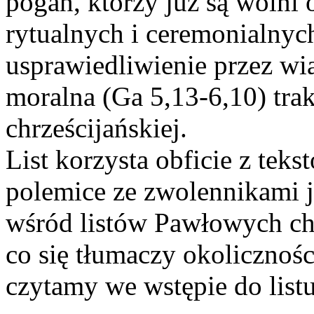
pogan, którzy już są wolni
rytualnych i ceremonialnyc
usprawiedliwienie przez wi
moralna (Ga 5,13-6,10) tra
chrześcijańskiej.
List korzysta obficie z teks
polemice ze zwolennikami 
wśród listów Pawłowych ch
co się tłumaczy okolicznoś
czytamy we wstępie do listu