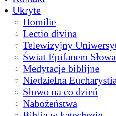
Ukryte
Homilie
Lectio divina
Telewizyjny Uniwersyt
Świat Epifanem Słowa
Medytacje biblijne
Niedzielna Eucharysti
Słowo na co dzień
Nabożeństwa
Biblia w katechezie