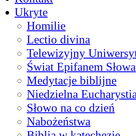
Ukryte
Homilie
Lectio divina
Telewizyjny Uniwersyt
Świat Epifanem Słowa
Medytacje biblijne
Niedzielna Eucharysti
Słowo na co dzień
Nabożeństwa
Biblia w katechezie