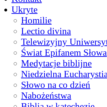
Ukryte
Homilie
Lectio divina
Telewizyjny Uniwersyt
Świat Epifanem Słowa
Medytacje biblijne
Niedzielna Eucharysti
Słowo na co dzień
Nabożeństwa
Biblia w katechezie