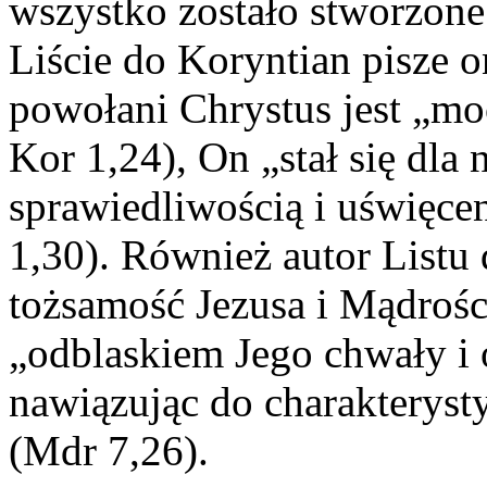
wszystko zostało stworzone
Liście do Koryntian pisze on
powołani Chrystus jest „mo
Kor 1,24), On „stał się dla
sprawiedliwością i uświęce
1,30). Również autor Listu
tożsamość Jezusa i Mądrości
„odblaskiem Jego chwały i o
nawiązując do charakteryst
(Mdr 7,26).