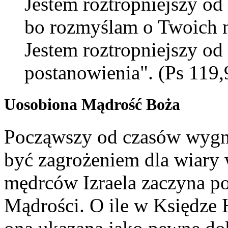
Jestem roztropniejszy od
bo rozmyślam o Twoich 
Jestem roztropniejszy od
postanowienia". (Ps 119,
Uosobiona Mądrość Boża
Począwszy od czasów wygnan
być zagrożeniem dla wiary
mędrców Izraela zaczyna po
Mądrości. O ile w Księdze 