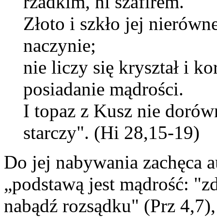
rzadkim, ni szafirem.
Złoto i szkło jej nierówn
naczynie;
nie liczy się kryształ i k
posiadanie mądrości.
I topaz z Kusz nie dorówn
starczy". (Hi 28,15-19)
Do jej nabywania zachęca a
„podstawą jest mądrość: "z
nabądź rozsądku" (Prz 4,7),