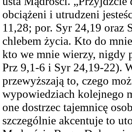
usta Mądrości. „Przyjdźcie
obciążeni i utrudzeni jesteś
11,28; por. Syr 24,19 oraz 
chlebem życia. Kto do mnie 
kto we mnie wierzy, nigdy p
Prz 9,1-6 i Syr 24,19-22).
przewyższają to, czego moż
wypowiedziach kolejnego m
one dostrzec tajemnicę oso
szczególnie akcentuje to ut