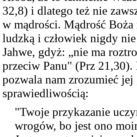
32,8) i dlatego też nie zaw
w mądrości. Mądrość Boża 
ludzką i człowiek nigdy ni
Jahwe, gdyż: „nie ma roztro
przeciw Panu" (Prz 21,30). 
pozwala nam zrozumieć jej 
sprawiedliwością:
"Twoje przykazanie ucz
wrogów, bo jest ono moi