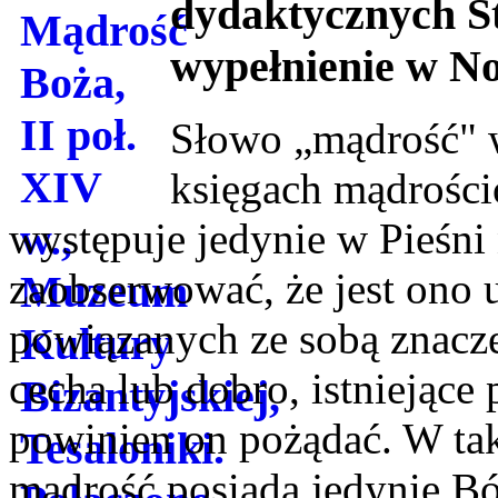
dydaktycznych St
wypełnienie w N
Słowo „mądrość" 
księgach mądrości
występuje jedynie w Pieśn
zaobserwować, że jest ono 
powiązanych ze sobą znacze
cecha lub dobro, istniejące
powinien on pożądać. W ta
mądrość posiada jedynie Bó