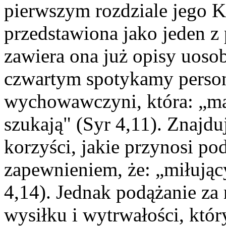
pierwszym rozdziale jego Ks
przedstawiona jako jeden z
zawiera ona już opisy uoso
czwartym spotykamy person
wychowawczyni, która: „ma 
szukają" (Syr 4,11). Znaj
korzyści, jakie przynosi po
zapewnieniem, że: „miłując
4,14). Jednak podążanie za
wysiłku i wytrwałości, któr