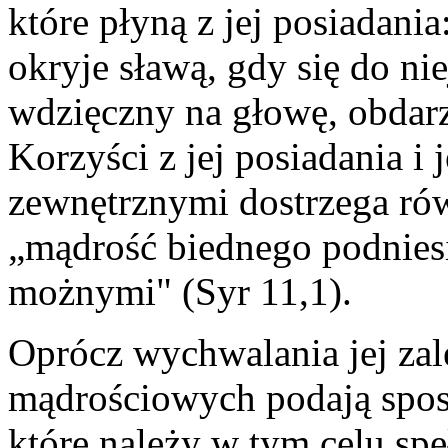
które płyną z jej posiadania:
okryje sławą, gdy się do nie
wdzięczny na głowę, obdarz
Korzyści z jej posiadania i
zewnętrznymi dostrzega rów
„mądrość biednego podnies
możnymi" (Syr 11,1).
Oprócz wychwalania jej zale
mądrościowych podają sposo
które należy w tym celu spe