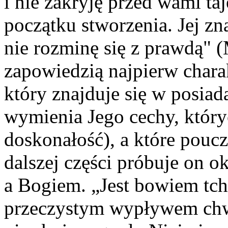
i nie zakryję przed wami ta
początku stworzenia. Jej z
nie rozminę się z prawdą" 
zapowiedzią najpierw char
który znajduje się w posia
wymienia Jego cechy, któryc
doskonałość), a które pouc
dalszej części próbuje on o
a Bogiem. „Jest bowiem tc
przeczystym wypływem chw