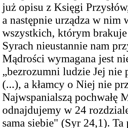
już opisu z Księgi Przysłó
a następnie urządza w nim w
wszystkich, którym brakuje
Syrach nieustannie nam prz
Mądrości wymagana jest ni
„bezrozumni ludzie Jej nie p
(...), a kłamcy o Niej nie p
Najwspanialszą pochwałę M
odnajdujemy w 24 rozdzial
sama siebie" (Syr 24,1). T