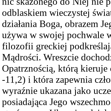
nic skażonego do Niej nie p
odblaskiem wieczystej świa
działania Boga, obrazem Je
używa w swojej pochwale w
filozofii greckiej podkreśl
Mądrości. Wreszcie dochodz
Opatrznością, którą kieruje
-11,2) i która zapewnia cz
wyraźnie ukazana jako ucze
posiadająca Jego wszechmoc