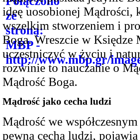
ideę uosobionej Mądrości, k
wszelkim stworzeniem i prow
Boga. Wreszcie w Księdze 
uczestniczyć w życiu i nat
rozwinie to nauczanie o Mąd
Mądrość Boga.
Mądrość jako cecha ludzi
Mądrość we współczesnym r
pewna cecha ludzi, pojawia 