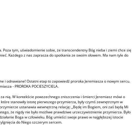
 Poza tym, uświadomienie sobie, że transcendentny Bóg nieba i ziemi chce się
umieć. Każdego z nas zaprasza do spotkania ze swoim słowem. Ma nam tyle do
ane i odnawiane! Ostatni etap to zapowiedź proroka Jeremiasza o nowym sercu.
eremiasza - PROROKA POCIESZYCIELA.
y za nią. W kontekście powszechnego zniszczenia i śmierci Jeremiasz mówi o
 które stanowiły istotę pierwszego przymierza, były czymś zewnętrznym w
 przymierze ustanawia wewnętrzną relację: „Będę im Bogiem, oni zaś będą Mi
atego, że nigdy nie było możliwe prawdziwe urzeczywistnienie przymierza. Było
iałanie Boga w człowieku. Bóg umieści swoje prawo w najgłębszej istocie
zylgnięcia do Niego szczerym sercem.