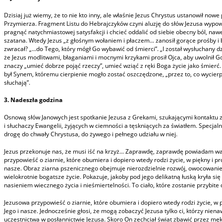
Dzisiaj już wiemy, że to nie kto inny, ale właśnie Jezus Chrystus ustanowił no
Przymierza. Fragment Listu do Hebrajczyków czyni aluzję do słów Jezusa wypow
pragnąć natychmiastowej satysfakcji i chcieć oddalić od siebie obecny ból, nawe
szatana. Wtedy Jezus „z głośnym wołaniem i płaczem... zanosił gorące prośby i 
zwracał? „...do Tego, który mógł Go wybawić od śmierci”. „I został wysłuchany dzi
że Jezus modlitwami, błaganiami i mocnymi krzykami prosił Ojca, aby uwolnił Go
znaczy „umieć dobrze pojąć rzeczy”, umieć wziąć z ręki Boga życie jako śmierć.
był Synem, któremu cierpienie mogło zostać oszczędzone, „przez to, co wycierp
słuchają”.
3. Nadeszła godzina
Osnową słów Janowych jest spotkanie Jezusa z Grekami, szukającymi kontaktu z
i słuchaczy Ewangelii, żyjących w ciemności a tęskniących za światłem. Specj
drogę do chwały Chrystusa, do żywego i pełnego udziału w niej.
Jezus przekonuje nas, że musi iść na krzyż... Zaprawdę, zaprawdę powiadam wam:
przypowieść o ziarnie, które obumiera i dopiero wtedy rodzi życie, w piękny i p
nasze. Obraz ziarna pszenicznego obejmuje nierozdzielnie rozwój, owocowanie o
wielokrotnie bogatsze życie. Pokazuje, jakoby pod jego delikatną łuską kryła si
nasieniem wiecznego życia i nieśmiertelności. To ciało, które zostanie przybite
Jezusowa przypowieść o ziarnie, które obumiera i dopiero wtedy rodzi życie, w 
Jego i nasze. Jednocześnie głosi, że mogą zobaczyć Jezusa tylko ci, którzy nien
uczestnictwa w posłannictwie Jezusa. Skoro On zechciał świat zbawić przez m