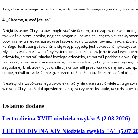
Ten, kto miłuje swoje życie, traci je, a kto nienawidzi swego życia na tym świeci
4. „Chcemy, ujrzeć Jezusa”
Dzięki Jezusowi Chrystusowi mogło stać się faktem, to co zapowiedział prorok 
tak właśnie brzmi prośba, naglące błaganie - nawet jeśli często nie jest wyr
powinniśmy umieć wciągnąć w tę fascynującą przygodę również innych. Życie chr
ku Bogu. Jeśli zaangażowaliśmy się w tę przygodę, jeśli sprzedaliśmy wszystko,
My – chrześcijanie – winniśmy życiem pokazać, że nas w Jezusie zachwyca: prze
człowieka, że potrafił słuchać każdego człowieka, że potrafił poddać się woli O
pocieszał, a nie bawił czy rozweselał; miłość do dzieci, chorych, nieszczęśliwych
zagubionej; brak troski o jutro, siła z jaką potrafił przeciwstawić się naturze,
osobę, mówił prawdę, że nie grał przed ludźmi, że potrafił szczerze śmiać się i 
Niestety, dla współczesnego człowieka, który nie chce stracić wiele z „tego świ
wiekami Chrystus żądał opowiedzenia się za czy przeciw sobie, tak dziś stawi
Ostatnio
dodane
Lectio divina XVIII niedziela zwykła A (2.08.2026)
LECTIO DIVINA XIV Niedziela zwykła "A" (5.07.2