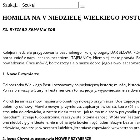
Szukaj...
HOMILIA NA V NIEDZIELĘ
WIELKIEGO
POST
KS. RYSZARD KEMPIAK SDB
Kolejna niedziela przygotowania paschalnego i kolejny bogaty DAR SŁOWA, któ
porozumieć z nami jest zaskoczeniem i TAJEMNICĄ. Niemniej jest to prawda. B
powiedzenia. Chce mówić, bo troszczy się o nasze dobro. Jego słowo jest stwórc
1. Nowe Przymierze
Od początku Wielkiego Postu rozważamy najpiękniejszą historię miłości, histo
Po raz pierwszy w Starym Testamencie, i to raz jedyny, wypowiedziane są dw
Prorok Jeremiasz mówi najpierw o obietnicy nowego przymierza. Uderzające jest
obietnicy odnowy. Mówi o nowym przymierzu, zapisanym w sercu, które różni s
stosunku do człowieka, a zatem nieskuteczne - jak to ma miejsce w przypadku
narodem”. Istnieje tu obustronna, rzeczywista przynależność. W Starym Testame
ono niedościgłym ideałem, nie można było bowiem być ludem Bożym bez zmiany 
człowieka, zapisze je w sercach ludzkich. Jeremiasz zapowiada wewnętrzną pr
2. Jezus Chrystus ustanawia NOWE PRZYMIERZE