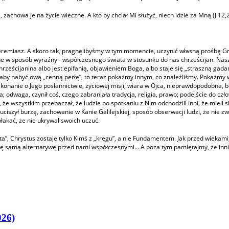
e, zachowa je na życie wieczne. A kto by chciał Mi służyć, niech idzie za Mną (J 12,
Jeremiasz. A skoro tak, pragnęlibyśmy w tym momencie, uczynić własną prośbę Gre
ażone w sposób wyraźny - współczesnego świata w stosunku do nas chrześcijan. Na
ześcijanina albo jest epifanią, objawieniem Boga, albo staje się „straszną gada
 aby nabyć ową „cenną perłę”, to teraz pokażmy innym, co znaleźliśmy. Pokażmy wy
konanie o Jego posłannictwie, życiowej misji; wiara w Ojca, nieprawdopodobna, b
jca; odwaga, czynił coś, czego zabraniała tradycja, religia, prawo; podejście do
, że wszystkim przebaczał, że ludzie po spotkaniu z Nim odchodzili inni, że mieli s
 np. uciszył burzę, zachowanie w Kanie Galilejskiej, sposób obserwacji ludzi, że ni
płakać, że nie ukrywał swoich uczuć.
ata”, Chrystus zostaje tylko Kimś z „kręgu”, a nie Fundamentem. Jak przed wiekami
a tę samą alternatywę przed nami współczesnymi... A poza tym pamiętajmy, że in
026)