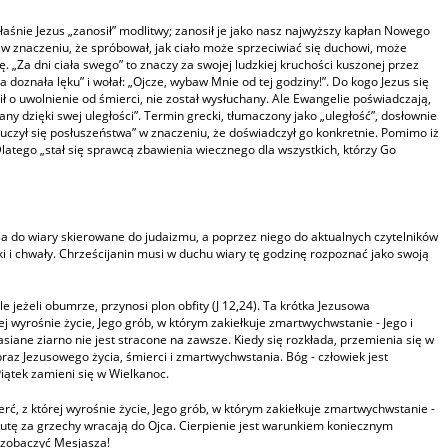
łaśnie Jezus „zanosił” modlitwy; zanosił je jako nasz najwyższy kapłan Nowego
 w znaczeniu, że spróbował, jak ciało może sprzeciwiać się duchowi, może
. „Za dni ciała swego” to znaczy za swojej ludzkiej kruchości kuszonej przez
doznała lęku” i wołał: „Ojcze, wybaw Mnie od tej godziny!”. Do kogo Jezus się
osił o uwolnienie od śmierci, nie został wysłuchany. Ale Ewangelie poświadczają,
y dzięki swej uległości”. Termin grecki, tłumaczony jako „uległość”, dosłownie
Nauczył się posłuszeństwa” w znaczeniu, że doświadczył go konkretnie. Pomimo iż
latego „stał się sprawcą zbawienia wiecznego dla wszystkich, którzy Go
sa do wiary skierowane do judaizmu, a poprzez niego do aktualnych czytelników
 i chwały. Chrześcijanin musi w duchu wiary tę godzinę rozpoznać jako swoją
 jeżeli obumrze, przynosi plon obfity (J 12,24). Ta krótka Jezusowa
ej wyrośnie życie, Jego grób, w którym zakiełkuje zmartwychwstanie - Jego i
iane ziarno nie jest stracone na zawsze. Kiedy się rozkłada, przemienia się w
braz Jezusowego życia, śmierci i zmartwychwstania. Bóg - człowiek jest
Piątek zamieni się w Wielkanoc.
rć, z której wyrośnie życie, Jego grób, w którym zakiełkuje zmartwychwstanie -
pokutę za grzechy wracają do Ojca. Cierpienie jest warunkiem koniecznym
 zobaczyć Mesjasza!