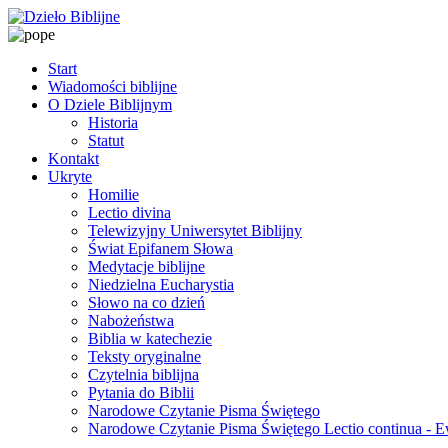
Start
Wiadomości biblijne
O Dziele Biblijnym
Historia
Statut
Kontakt
Ukryte
Homilie
Lectio divina
Telewizyjny Uniwersytet Biblijny
Świat Epifanem Słowa
Medytacje biblijne
Niedzielna Eucharystia
Słowo na co dzień
Nabożeństwa
Biblia w katechezie
Teksty oryginalne
Czytelnia biblijna
Pytania do Biblii
Narodowe Czytanie Pisma Świętego
Narodowe Czytanie Pisma Świętego Lectio continua - 