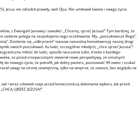
25). Jezus nie zdradził prawdy, woli Ojca. Nie umiłował świata i swego życia.
ków, z Ewangelii Janowej i zawołać: „Chcemy, ujrzeć Jezusa!” Tym bardziej, że
sze zadanie polega na zaspokojeniu tego oczekiwania. My, „poszukiwacze Boga”,
niną”. Dzielenie się „odkryciami” stanowi naturalną konsekwencję naszej drogi
niki swoich poszukiwań. Ilu ludzi, szczególnie młodych, „chce ujrzeć Jezusa”!
ezgraniczna miłość do ludzi, sposób nauczania ludzi, troska o każdego
 człowieka, że przed zrozpaczonymi otwierał nowe perspektywy, że smutnych
iłę do nowego życia, że potrafił, jak dobry pasterz, pozostawić 99 owiec i szukać
e zwracał uwagi na stronę zewnętrzną, tylko na wnętrze, że zawsze, bez względu na
, tak i teraz człowiek staje przed koniecznością dokonania wyboru. Jak przed
ni „CHCĄ UJRZEĆ JEZUSA!”