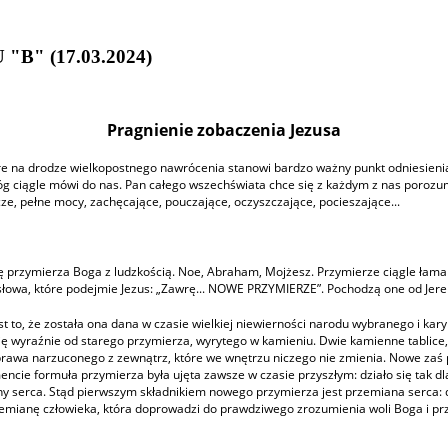
U
"B" (17.03.2024)
Pragnienie zobaczenia Jezusa
re na drodze wielkopostnego nawrócenia stanowi bardzo ważny punkt odniesienia.
óg ciągle mówi do nas. Pan całego wszechświata chce się z każdym z nas poroz
ze, pełne mocy, zachęcające, pouczające, oczyszczające, pocieszające...
rię przymierza Boga z ludzkością. Noe, Abraham, Mojżesz. Przymierze ciągle łam
a słowa, które podejmie Jezus: „Zawrę... NOWE PRZYMIERZE”. Pochodzą one od J
 to, że została ona dana w czasie wielkiej niewierności narodu wybranego i kar
ię wyraźnie od starego przymierza, wyrytego w kamieniu. Dwie kamienne tablice,
 prawa narzuconego z zewnątrz, które we wnętrzu niczego nie zmienia. Nowe zaś
ncie formuła przymierza była ujęta zawsze w czasie przyszłym: działo się tak dl
serca. Stąd pierwszym składnikiem nowego przymierza jest przemiana serca: dz
zemianę człowieka, która doprowadzi do prawdziwego zrozumienia woli Boga i pr