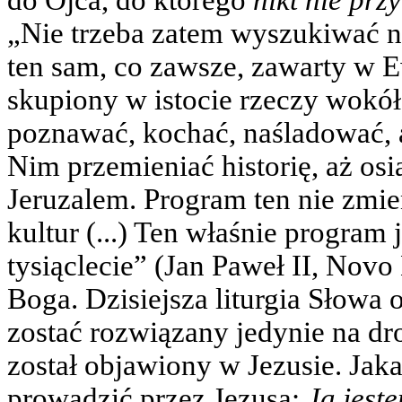
do Ojca, do którego
nikt nie prz
„Nie trzeba zatem wyszukiwać n
ten sam, co zawsze, zawarty w Ew
skupiony w istocie rzeczy wokó
poznawać, kochać, naśladować, 
Nim przemieniać historię, aż os
Jeruzalem. Program ten nie zmie
kultur (...) Ten właśnie program
tysiąclecie” (Jan Paweł II, Novo
Boga. Dzisiejsza liturgia Słowa
zostać rozwiązany jedynie na 
został objawiony w Jezusie. Ja
prowadzić przez Jezusa;
Ja jest