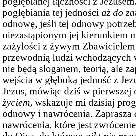
pogłębianej łączności z Jezusem
pogłębiania tej jedności
aż do za
odnowę, jeśli tej odnowy potrze
niezastąpionym jej kierunkiem m
zażyłości z żywym Zbawicielem
przewodnią ludzi wchodzących w 
nie będą sloganem, teorią, ale 
wejścia w głęboką jedność z Je
Jezus, mówiąc dziś w pierwszej
życiem,
wskazuje mi dzisiaj pro
odnowy i nawrócenia. Zaprasza d
nawrócenia, które jest zwrócen