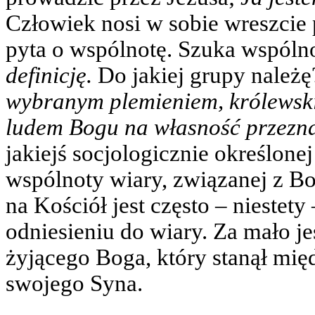
Człowiek nosi w sobie wreszcie p
pyta o wspólnotę. Szuka wspólnot
definicję.
Do jakiej grupy należę
wybranym plemieniem, królewsk
ludem Bogu na własność przez
jakiejś socjologicznie określon
wspólnoty wiary, związanej z Bo
na Kościół jest często – niestet
odniesieniu do wiary. Za mało je
żyjącego Boga, który stanął mię
swojego Syna.