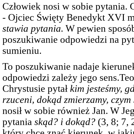
Człowiek nosi w sobie pytania. 
- Ojciec Święty Benedykt XVI 
stawia pytania.
W pewien sposób 
poszukiwanie odpowiedzi na pyta
sumieniu.
To poszukiwanie nadaje kierunek
odpowiedzi zależy jego sens.Teo
Chrystusie pytał
kim jesteśmy, g
rzuceni, dokąd zmierzamy, czym
nosił w sobie również Jan. W Je
pytania
skąd? i dokąd?
(3, 8; 7,
który chce znać kierunek, w jak