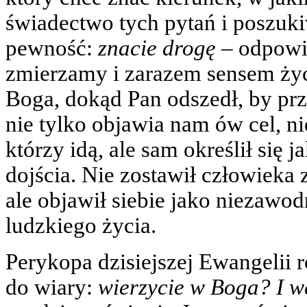
świadectwo tych pytań i poszuki
pewność:
znacie drogę
– odpowia
zmierzamy i zarazem sensem życ
Boga, dokąd Pan odszedł, by pr
nie tylko objawia nam ów cel, ni
którzy idą, ale sam określił się 
dojścia. Nie zostawił człowieka 
ale objawił siebie jako niezawo
ludzkiego życia.
Perykopa dzisiejszej Ewangelii 
do wiary:
wierzycie w Boga? I w