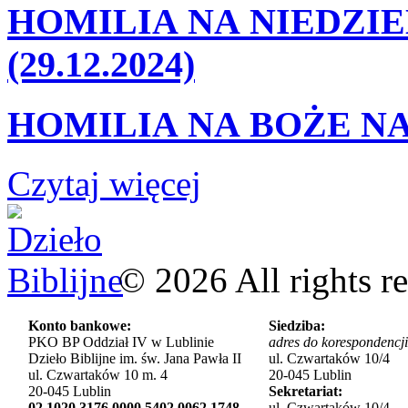
HOMILIA NA NIEDZIE
(29.12.2024)
HOMILIA NA BOŻE NA
Czytaj więcej
©
2026
All rights r
Konto bankowe:
Siedziba:
PKO BP Oddział IV w Lublinie
adres do korespondencji
Dzieło Biblijne im. św. Jana Pawła II
ul. Czwartaków 10/4
ul. Czwartaków 10 m. 4
20-045 Lublin
20-045 Lublin
Sekretariat:
02 1020 3176 0000 5402 0062 1748
ul. Czwartaków 10/4