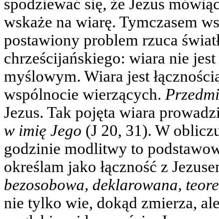
spodziewać się, że Jezus mówią
wskaże na wiarę. Tymczasem wsk
postawiony problem rzuca światł
chrześcijańskiego: wiara nie jes
myślowym. Wiara jest łączności
wspólnocie wierzących.
Przedm
Jezus. Tak pojęta wiara prowadz
w imię Jego
(J 20, 31). W oblicz
godzinie modlitwy to podstawow
określam jako łączność z Jezusem
bezosobowa, deklarowana, teor
nie tylko wie, dokąd zmierza, al