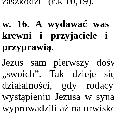
zaszkodzi” (Łk 10,19).
w. 16. A wydawać was b
krewni i przyjaciele 
przyprawią.
Jezus sam pierwszy dośw
„swoich”. Tak dzieje si
działalności, gdy roda
wystąpieniu Jezusa w syna
wyprowadzili aż na urwisko