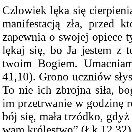
Czlowiek lęka się cierpieni
manifestacją zła, przed k
zapewnia o swojej opiece t
lękaj się, bo Ja jestem z 
twoim Bogiem. Umacniam
41,10). Grono uczniów słys
To nie ich zbrojna siła, b
im przetrwanie w godzinę r
bój się, mała trzódko, gdy
wam królestwo” (Łk 12,32)