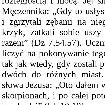
rozległością i mocą. Jej s
Męczennika: „Gdy to usłysz
i zgrzytali zębami na nie
krzyk, zatkali sobie uszy
razem” (Dz 7,54.57). Ucz
liczyć na pokonywanie tego
tak jak wtedy, gdy zostali 
dwóch do różnych miast. 
słowa Jezusa: „Oto dałem 
skorpionach, i po całej po