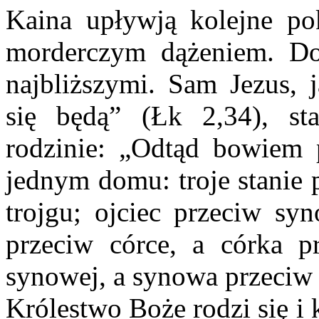
Kaina upływją kolejne p
morderczym dążeniem. D
najbliższymi. Sam Jezus, 
się będą” (Łk 2,34), s
rodzinie: „Odtąd bowiem 
jednym domu: troje stanie 
trojgu; ojciec przeciw sy
przeciw córce, a córka p
synowej, a synowa przeciw 
Królestwo Boże rodzi się i 