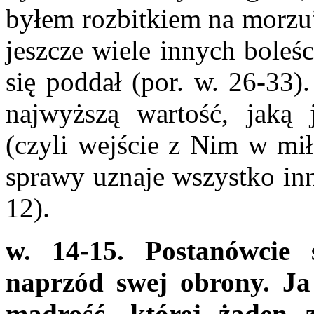
byłem rozbitkiem na morzu”
jeszcze wiele innych boleś
się poddał (por. w. 26-33)
najwyższą wartość, jaką 
(czyli wejście z Nim w mił
sprawy uznaje wszystko inne
12).
w. 14-15. Postanówcie
naprzód swej obrony. 
mądrość, której żaden 