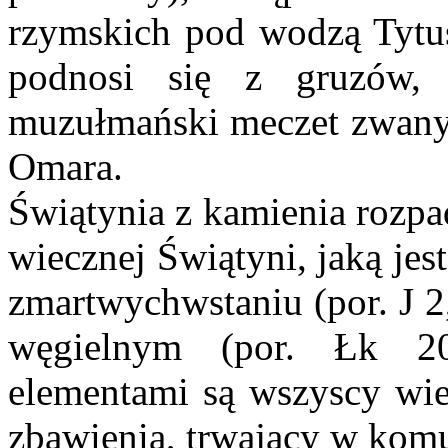
rzymskich pod wodzą Tytus
podnosi się z gruzów,
muzułmański meczet zwany
Omara.
Świątynia z kamienia rozpad
wiecznej Świątyni, jaką jes
zmartwychwstaniu (por. J 2
węgielnym (por. Łk 20
elementami są wszyscy wie
zbawienia, trwający w komun