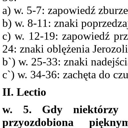
a) w. 5-7: zapowiedź zburz
b) w. 8-11: znaki poprzedza
c) w. 12-19: zapowiedź pr
24: znaki oblężenia Jerozo
b`) w. 25-33: znaki nadejś
c`) w. 34-36: zachęta do c
II. Lectio
w. 5. Gdy niektórzy 
przyozdobiona piękn