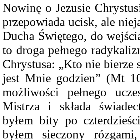
Nowinę o Jezusie Chrystusi
przepowiada ucisk, ale nie
Ducha Świętego, do wejścia
to droga pełnego radykali
Chrystusa: „Kto nie bierze 
jest Mnie godzien” (Mt 10
możliwości pełnego ucze
Mistrza i składa świade
byłem bity po czterdzieśc
byłem sieczony rózgami,