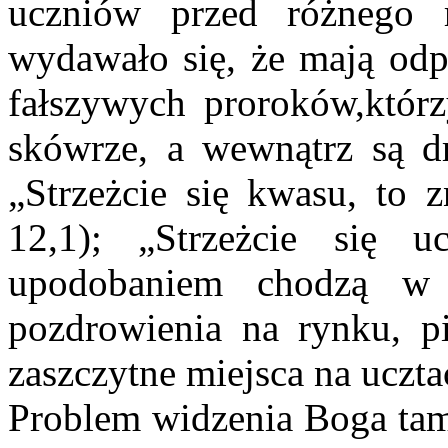
uczniów przed różnego r
wydawało się, że mają odpo
fałszywych proroków,któr
skówrze, a wewnątrz są d
„Strzeżcie się kwasu, to 
12,1); „Strzeżcie się 
upodobaniem chodzą w p
pozdrowienia na rynku, p
zaszczytne miejsca na uczta
Problem widzenia Boga tam,