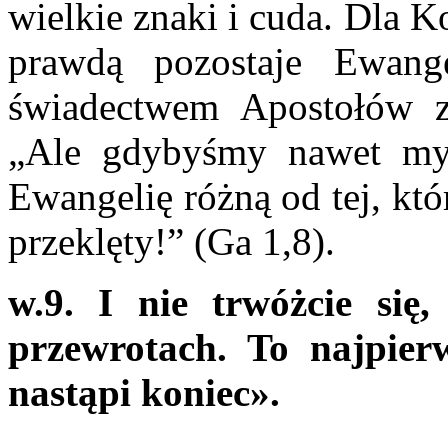
wielkie znaki i cuda. Dla 
prawdą pozostaje Ewange
świadectwem Apostołów z
„Ale gdybyśmy nawet my 
Ewangelię różną od tej, kt
przeklęty!” (Ga 1,8).
w.9. I nie trwóżcie się
przewrotach. To najpierw
nastąpi koniec».