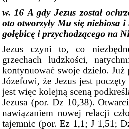
w. 16 A gdy Jezus został ochrz
oto otworzyły Mu się niebiosa i
gołębicę i przychodzącego na N
Jezus czyni to, co niezbęd
grzechach ludzkości, natych
kontynuować swoje dzieło. Już 
Józefowi, że Jezus jest poczęty
jest więc kolejną sceną podkre
Jezusa (por. Dz 10,38). Otwarci
nawiązaniem nowej relacji cz
tajemnic (por. Ez 1,1; J 1,51; D