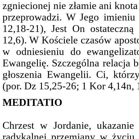
zgniecionej nie złamie ani knota
przeprowadzi. W Jego imieniu 
12,18-21), Jest On ostateczną 
12,6). W Kościele czasów apos
w odniesieniu do ewangelizato
Ewangelię. Szczególna relacja
głoszenia Ewangelii. Ci, którzy
(por. Dz 15,25-26; 1 Kor 4,14n, 1
MEDITATIO
Chrzest w Jordanie, ukazani
radykalnej przemiany w życiu