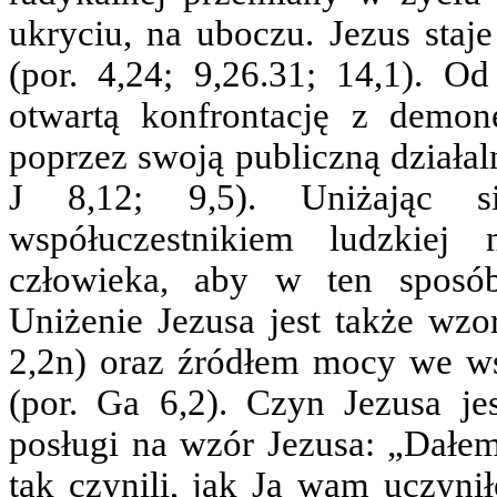
ukryciu, na uboczu. Jezus staje
(por. 4,24; 9,26.31; 14,1). 
otwartą konfrontację z demon
poprzez swoją publiczną działaln
J 8,12; 9,5). Uniżając si
współuczestnikiem ludzkiej 
człowieka, aby w ten sposó
Uniżenie Jezusa jest także wzo
2,2n) oraz źródłem mocy we ws
(por. Ga 6,2). Czyn Jezusa j
posługi na wzór Jezusa: „Dałe
tak czynili, jak Ja wam uczyni