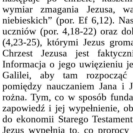
wymiar zmagania Jezusa, w
niebieskich” (por. Ef 6,12). N
uczniów (por. 4,18-22) oraz d
(4,23-25), którymi Jezus grom
Chrzest Jezusa jest faktyczn
Informacja o jego uwięzieniu j
Galilei, aby tam rozpocząć
pomiędzy nauczaniem Jana i Je
rożna. Tym, co w sposób fundam
zapowiedź i jej wypełnienie, obi
do ekonomii Starego Testamentu
Jezus wypełnia to, co prorocy 