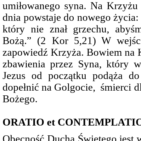
umiłowanego syna. Na Krzyżu 
dnia powstaje do nowego życia: 
który nie znał grzechu, abyś
Bożą.” (2 Kor 5,21) W wejśc
zapowiedź Krzyża. Bowiem na Kr
zbawienia przez Syna, który wz
Jezus od początku podąża do 
dopełnić na Golgocie, śmierci dl
Bożego.
ORATIO et CONTEMPLATI
Obecność Ducha Świętego jest w