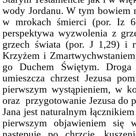
wody Jordanu. W tym bowiem m
w mrokach śmierci (por. Iz 6
perspektywa wyzwolenia z grzec
grzech świata (por. J 1,29) i 
Krzyżem i Zmartwychwstaniem,
go Duchem Świętym. Droga z
umieszcza chrzest Jezusa pom
pierwszym wystąpieniem, w kon
oraz przygotowanie Jezusa do pu
Jana jest naturalnym łącznikie
pierwszym objawieniem się w
następuje po chrzcie, kuszen