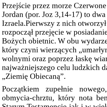
Przejście przez morze Czerwone 
Jordan (por. Joz 3,14-17) to dw
Izraela.Pierwszy z nich otworzy
rozpoczął przejęcie w posiadani
Bożych obietnic. W obu wydarzen
który czyni wierzących „umarły
wolnymi oraz poprzez łaskę wiar
najważniejszego celu ludzkich d
„Ziemię Obiecaną”.
Początkiem zupełnie nowego,
obmycia-chrztu, który nota b
Starym Testamencie jak i w więks