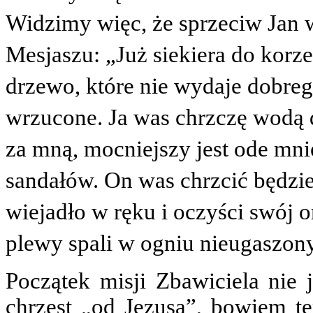
Widzimy więc, że sprzeciw Jan 
Mesjaszu: „Już siekiera do korz
drzewo, które nie wydaje dobreg
wrzucone. Ja was chrzczę wodą d
za mną, mocniejszy jest ode mni
sandałów. On was chrzcić będz
wiejadło w ręku i oczyści swój o
plewy spali w ogniu nieugaszon
Początek misji Zbawiciela nie
chrzest „od Jezusa”, bowiem ten