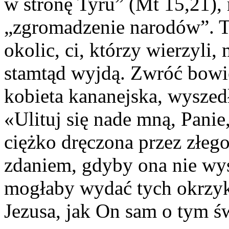
w stronę Tyru” (Mt 15,21),
„zgromadzenie narodów”. To
okolic, ci, którzy wierzyli,
stamtąd wyjdą. Zwróć bowi
kobieta kananejska, wyszedł
«Ulituj się nade mną, Pani
ciężko dręczona przez złeg
zdaniem, gdyby ona nie wys
mogłaby wydać tych okrzyk
Jezusa, jak On sam o tym ś