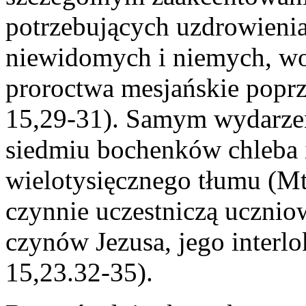
potrzebujących uzdrowieni
niewidomych i niemych, wob
proroctwa mesjańskie popr
15,29-31). Samym wydarze
siedmiu bochenków chleba i
wielotysięcznego tłumu (M
czynnie uczestniczą ucznio
czynów Jezusa, jego interl
15,23.32-35).