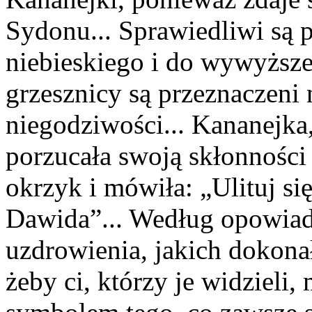
Sydonu... Sprawiedliwi są 
niebieskiego i do wywyższe
grzesznicy są przeznaczeni
niegodziwości... Kananejka,
porzucała swoją skłonnośc
okrzyk i mówiła: „Ulituj si
Dawida”... Według opowiad
uzdrowienia, jakich dokonał
żeby ci, którzy je widzieli,