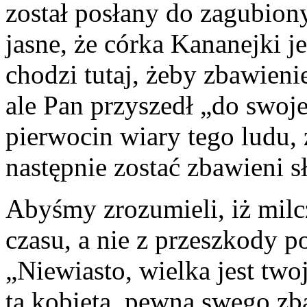
został posłany do zagubiony
jasne, że córka Kananejki j
chodzi tutaj, żeby zbawien
ale Pan przyszedł „do swoje
pierwocin wiary tego ludu, 
następnie zostać zbawieni s
Abyśmy zrozumieli, iż milc
czasu, a nie z przeszkody p
„Niewiasto, wielka jest two
ta kobieta, pewna swego zba