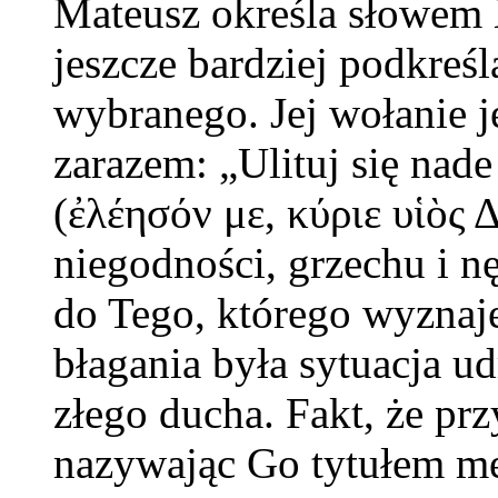
Mateusz określa słowem 
jeszcze bardziej podkreś
wybranego. Jej wołanie 
zarazem: „Ulituj się nad
(ἐλέησόν με, κύριε υἱο
niegodności, grzechu i n
do Tego, którego wyzna
błagania była sytuacja ud
złego ducha. Fakt, że pr
nazywając Go tytułem me