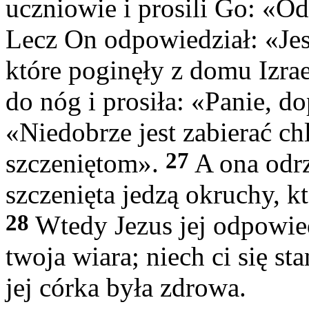
uczniowie i prosili Go: «O
Lecz On odpowiedział: «Jes
które poginęły z domu Izra
do nóg i prosiła: «Panie, 
«Niedobrze jest zabierać ch
27
szczeniętom».
A ona odrz
szczenięta jedzą okruchy, k
28
Wtedy Jezus jej odpowied
twoja wiara; niech ci się st
jej córka była zdrowa.