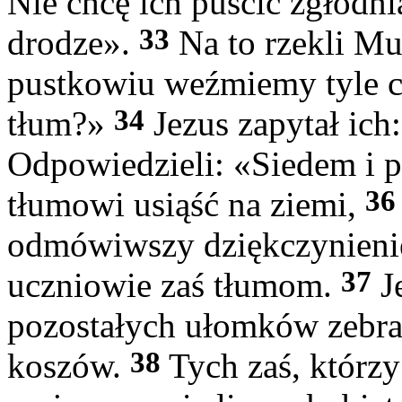
Nie chcę ich puścić zgłodni
33
drodze».
Na to rzekli Mu
pustkowiu weźmiemy tyle ch
34
tłum?»
Jezus zapytał ich
Odpowiedzieli: «Siedem i 
36
tłumowi usiąść na ziemi,
odmówiwszy dziękczynienie
37
uczniowie zaś tłumom.
Je
pozostałych ułomków zebra
38
koszów.
Tych zaś, którzy 