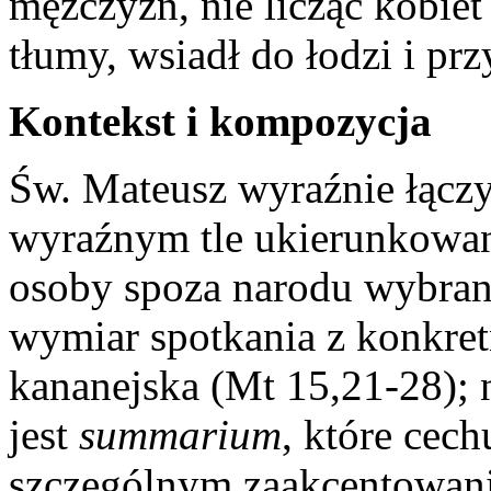
mężczyzn, nie licząc kobiet 
tłumy, wsiadł do łodzi i pr
Kontekst i kompozycja
Św. Mateusz wyraźnie łącz
wyraźnym tle ukierunkowani
osoby spoza narodu wybran
wymiar spotkania z konkretn
kananejska (Mt 15,21-28); 
jest
summarium
, które cec
szczególnym zaakcentowani