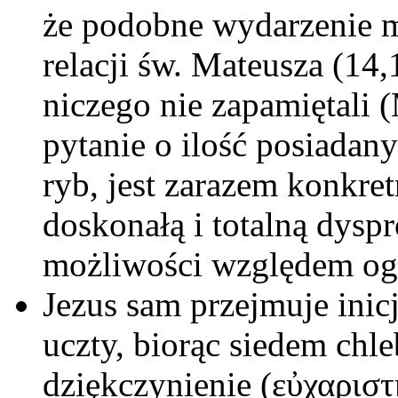
że podobne wydarzenie m
relacji św. Mateusza (14
niczego nie zapamiętali 
pytanie o ilość posiadan
ryb, jest zarazem konkre
doskonałą i totalną dysp
możliwości względem og
Jezus sam przejmuje inic
uczty, biorąc siedem chl
dziękczynienie (εὐχαριστη