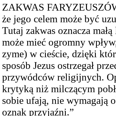
ZAKWAS FARYZEUSZÓW: „P
że ​​jego celem może być uz
Tutaj zakwas oznacza małą l
może mieć ogromny wpływ, 
zyme) w cieście, dzięki któ
sposób Jezus ostrzegał prz
przywódców religijnych. Op
krytyką niż milczącym pobł
sobie ufają, nie wymagają 
oznak przyjaźni.”