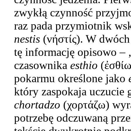
zwykłą czynność przyjmo
raz pada przymiotnik ws
nestis
(νήστίς). W dwóch
tę informację opisowo – 
czasownika
esthio
(ἐσθίω
pokarmu określone jako
który zaspokaja uczucie
chortadzo
(χορτάζω) wyra
potrzebę odczuwaną prze
tekście dwukrotnie podk