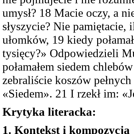
umysł? 18 Macie oczy, a nie
słyszycie? Nie pamiętacie, 
ułomków, 19 kiedy połamał
tysięcy?» Odpowiedzieli M
połamałem siedem chlebów dl
zebraliście koszów pełnyc
«Siedem». 21 I rzekł im: «J
Krytyka literacka:
1. Kontekst i kompozycja