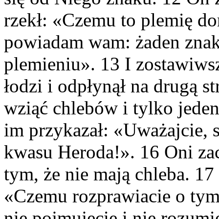
rzekł: «Czemu to plemię d
powiadam wam: żaden znak 
plemieniu». 13 I zostawiws
łodzi i odpłynął na drugą s
wziąć chlebów i tylko jeden
im przykazał: «Uważajcie, s
kwasu Heroda!». 16 Oni zac
tym, że nie mają chleba. 17 
«Czemu rozprawiacie o tym,
nie pojmujecie i nie rozumie