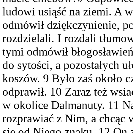
ludowi usiąść na ziemi. A 
odmówił dziękczynienie, po
rozdzielali. I rozdali tłumow
tymi odmówił błogosławieńst
do sytości, a pozostałych 
koszów. 9 Było zaś około cz
odprawił. 10 Zaraz też wsia
w okolice Dalmanuty. 11 Nad
rozprawiać z Nim, a chcąc 
się od Niego znaku. 12 On 