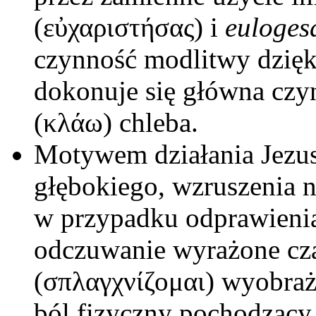
(εὐχαριστήσας) i
euloges
czynność modlitwy dzięk
dokonuje się główna czy
(κλάω) chleba.
Motywem działania Jezusa
głębokiego, wzruszenia n
w przypadku odprawienia 
odczuwanie wyrażone c
(σπλαγχνίζομαι) wyobraż
ból fizyczny pochodzący