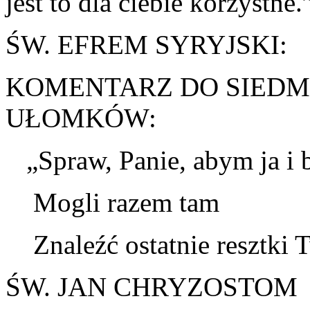
jest to dla ciebie korzystne.
ŚW. EFREM SYRYJSKI:
KOMENTARZ DO SIEDM
UŁOMKÓW:
„Spraw, Panie, abym ja i b
Mogli razem tam
Znaleźć ostatnie resztki 
ŚW. JAN CHRYZOSTOM