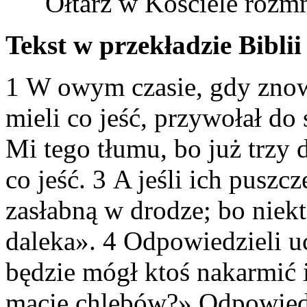
Ołtarz w Kościele rozm
Tekst w przekładzie Biblii
1 W owym czasie, gdy znowu
mieli co jeść, przywołał do 
Mi tego tłumu, bo już trzy 
co jeść. 3 A jeśli ich pusz
zasłabną w drodze; bo niekt
daleka». 4 Odpowiedzieli u
będzie mógł ktoś nakarmić i
macie chlebów?» Odpowiedzi