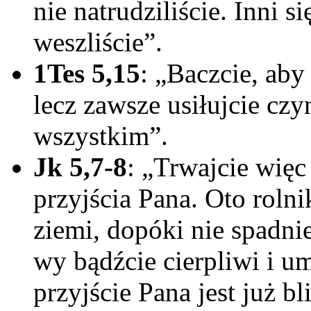
nie natrudziliście. Inni s
weszliście”.
1Tes 5,15
: „Baczcie, aby 
lecz zawsze usiłujcie cz
wszystkim”.
Jk 5,7-8
: „Trwajcie więc 
przyjścia Pana. Oto roln
ziemi, dopóki nie spadni
wy bądźcie cierpliwi i um
przyjście Pana jest już bl