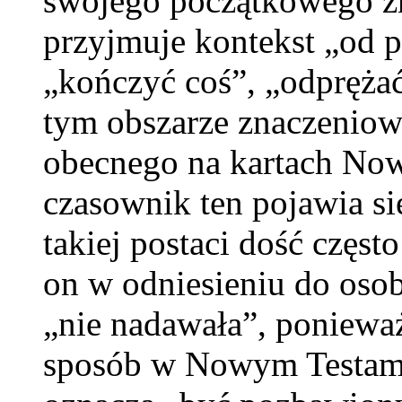
swojego początkowego zn
przyjmuje kontekst „od p
„kończyć coś”, „odpręża
tym obszarze znaczeniow
obecnego na kartach Now
czasownik ten pojawia si
takiej postaci dość częst
on w odniesieniu do osoby
„nie nadawała”, ponieważ
sposób w Nowym Testame