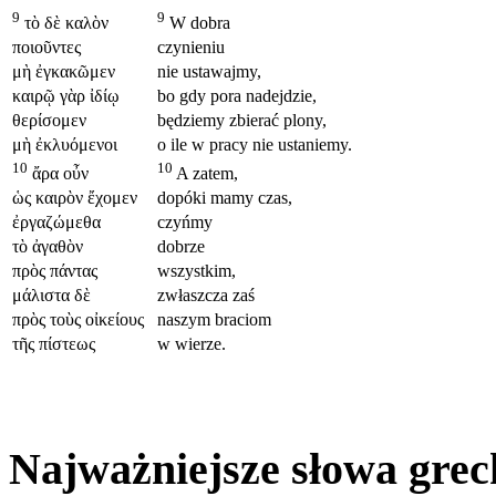
9
9
τὸ δὲ καλὸν
W dobra
ποιοῦντες
czynieniu
μὴ ἐγκακῶμεν
nie ustawajmy,
καιρῷ γὰρ ἰδίῳ
bo gdy pora nadejdzie,
θερίσομεν
będziemy zbierać plony,
μὴ ἐκλυόμενοι
o ile w pracy nie ustaniemy.
10
10
ἄρα οὖν
A zatem,
ὡς καιρὸν ἔχομεν
dopóki mamy czas,
ἐργαζώμεθα
czyńmy
τὸ ἀγαθὸν
dobrze
πρὸς πάντας
wszystkim,
μάλιστα δὲ
zwłaszcza zaś
πρὸς τοὺς οἰκείους
naszym braciom
τῆς πίστεως
w wierze.
Najważniejsze słowa grec