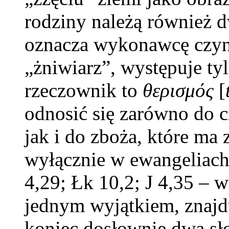
rodziny należą również d
oznacza wykonawcę czyn
„żniwiarz”, występuje ty
rzeczownik to
θερισμός
[
odnosić się zarówno do 
jak i do zboża, które ma
wyłącznie w ewangeliach
4,29; Łk 10,2; J 4,35 – 
jednym wyjątkiem, znajd
koniec dosłownie dwa sł