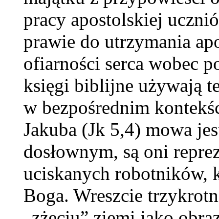
pracy apostolskiej uczni
prawie do utrzymania apo
ofiarności serca wobec p
księgi biblijne używają 
w bezpośrednim kontekśc
Jakuba (Jk 5,4) mowa jes
dosłownym, są oni reprez
uciskanych robotników, 
Boga. Wreszcie trzykrot
„zżęciu” ziemi jako obraz