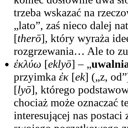
trzeba wskazać na rzecz
„lato”, zaś nieco dalej 
[
therō
], który wyraża id
rozgrzewania… Ale to zu
ἐκλύω
[
eklyō
] – „
uwalni
przyimka
ἐκ
[
ek
] („z, od
[
lyō
], którego podstawow
chociaż może oznaczać te
interesującej nas postaci