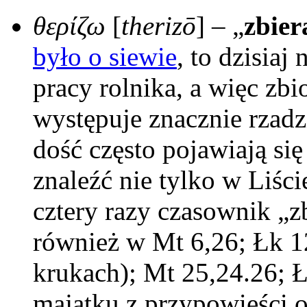
θερίζω
[
therizō
] – „
zbier
było o siewie
, to dzisia
pracy rolnika, a więc zb
występuje znacznie rzadz
dość często pojawiają si
znaleźć nie tylko w Liśc
cztery razy czasownik „zbi
również w Mt 6,26; Łk 1
krukach); Mt 25,24.26; Ł
majątku z przypowieści o 