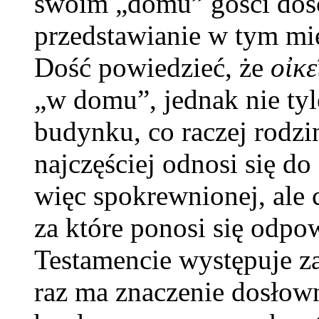
swoim „domu” gości dość
przedstawianie w tym mie
Dość powiedzieć, że
οἰκε
„w domu”, jednak nie tyl
budynku, co raczej rodzi
najczęściej odnosi się do
więc spokrewnionej, ale
za które ponosi się odp
Testamencie występuje za
raz ma znaczenie dosło