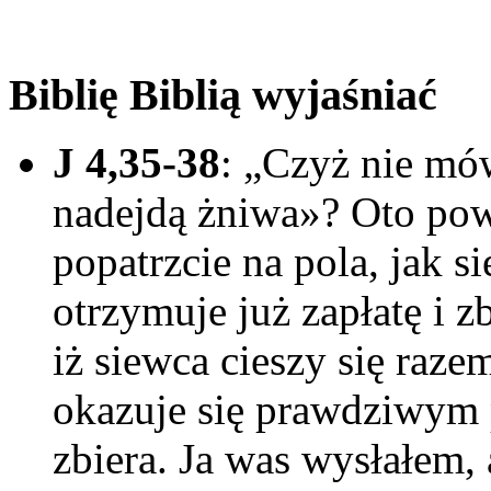
Biblię Biblią wyjaśniać
J 4,35-38
: „Czyż nie mów
nadejdą żniwa»? Oto pow
popatrzcie na pola, jak s
otrzymuje już zapłatę i z
iż siewca cieszy się raz
okazuje się prawdziwym p
zbiera. Ja was wysłałem, 