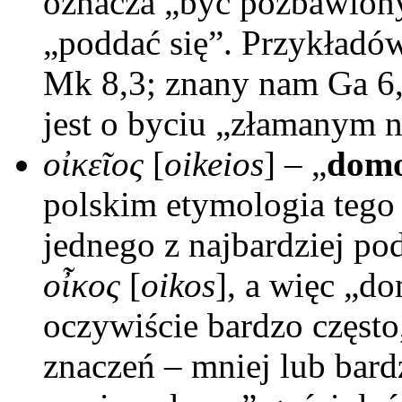
oznacza „być pozbawionym
„poddać się”. Przykładów
Mk 8,3; znany nam Ga 6,
jest o byciu „złamanym 
οἰκεῖος
[
oikeios
] – „
dom
polskim etymologia tego
jednego z najbardziej po
οἶκος
[
oikos
], a więc „do
oczywiście bardzo często
znaczeń – mniej lub bard