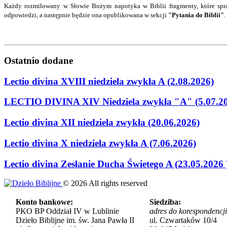
Każdy rozmiłowany w Słowie Bożym napotyka w Biblii fragmenty, które spra
odpowiedzi
, a następnie będzie ona opublikowana w sekcji
"Pytania do Biblii"
.
Ostatnio
dodane
Lectio divina XVIII niedziela zwykła A (2.08.2026)
LECTIO DIVINA XIV Niedziela zwykła "A" (5.07.2
Lectio divina XII niedziela zwykła (20.06.2026)
Lectio divina X niedziela zwykła A (7.06.2026)
Lectio divina Zesłanie Ducha Świetego A (23.05.2026 
©
2026
All rights reserved
Konto bankowe:
Siedziba:
PKO BP Oddział IV w Lublinie
adres do korespondencji
Dzieło Biblijne im. św. Jana Pawła II
ul. Czwartaków 10/4