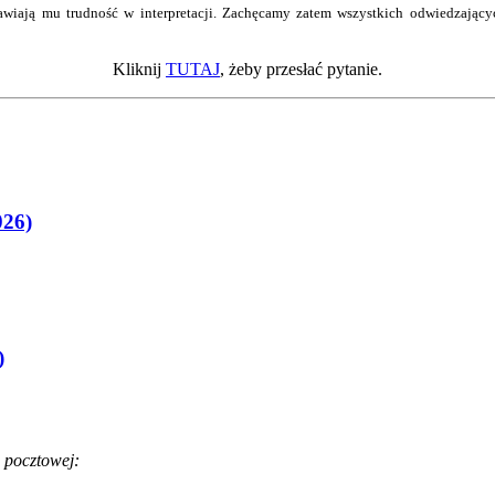
wiają mu trudność w interpretacji. Zachęcamy zatem wszystkich odwiedzający
Kliknij
TUTAJ
, żeby przesłać pytanie.
026)
)
 pocztowej: