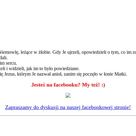
i Niemowlę, leżące w żłobie. Gdy Je ujrzeli, opowiedzieli o tym, co im 
dali.
im sercu.
li i widzieli, jak im to było powiedziane.
 Jezus, którym Je nazwał anioł, zanim się poczęło w łonie Matki.
J
esteś na facebooku? My też! :)
Zapraszamy do dyskusji na naszej facebookowej stronie!