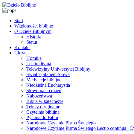
Start
Wiadomości biblijne
O Dziele Biblijnym
Historia
Statut
Kontakt
Ukryte
Homilie
Lectio divina
Telewizyjny Uniwersytet Biblijny
Świat Epifanem Słowa
Medytacje biblijne
Niedzielna Eucharystia
Słowo na co dzień
Nabożeństwa
Biblia w katechezie
Teksty oryginalne
Czytelnia biblijna
Pytania do Biblii
Narodowe Czytanie Pisma Świętego
Narodowe Czytanie Pisma Świętego Lectio continua - 