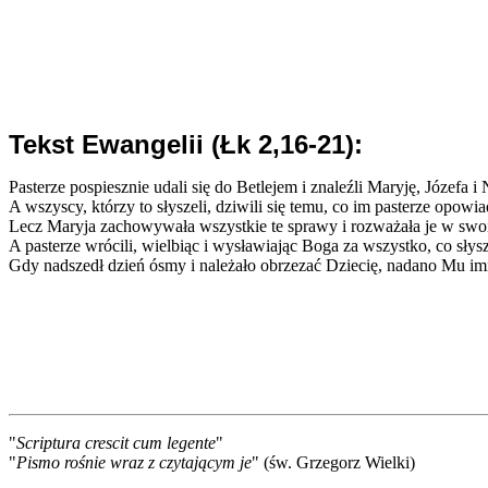
Tekst Ewangelii (Łk 2,16-21):
Pasterze pospiesznie udali się do Betlejem i znaleźli Maryję, Józefa 
A wszyscy, którzy to słyszeli, dziwili się temu, co im pasterze opowia
Lecz Maryja zachowywała wszystkie te sprawy i rozważała je w swo
A pasterze wrócili, wielbiąc i wysławiając Boga za wszystko, co słysze
Gdy nadszedł dzień ósmy i należało obrzezać Dziecię, nadano Mu imię
"
Scriptura crescit cum legente
"
"
Pismo rośnie wraz z czytającym je
" (św. Grzegorz Wielki)