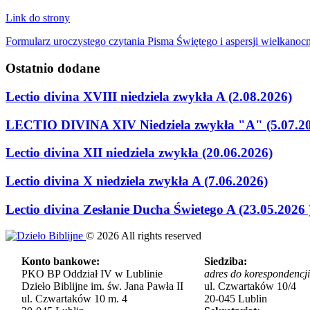
Link do strony
Formularz uroczystego czytania Pisma Świętego i aspersji wielkanocn
Ostatnio
dodane
Lectio divina XVIII niedziela zwykła A (2.08.2026)
LECTIO DIVINA XIV Niedziela zwykła "A" (5.07.2
Lectio divina XII niedziela zwykła (20.06.2026)
Lectio divina X niedziela zwykła A (7.06.2026)
Lectio divina Zesłanie Ducha Świetego A (23.05.2026 
©
2026
All rights reserved
Konto bankowe:
Siedziba:
PKO BP Oddział IV w Lublinie
adres do korespondencji
Dzieło Biblijne im. św. Jana Pawła II
ul. Czwartaków 10/4
ul. Czwartaków 10 m. 4
20-045 Lublin