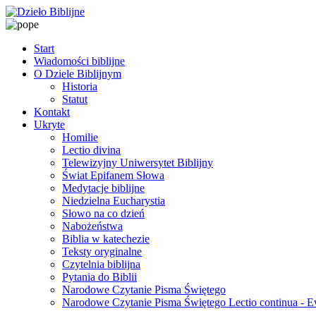
Start
Wiadomości biblijne
O Dziele Biblijnym
Historia
Statut
Kontakt
Ukryte
Homilie
Lectio divina
Telewizyjny Uniwersytet Biblijny
Świat Epifanem Słowa
Medytacje biblijne
Niedzielna Eucharystia
Słowo na co dzień
Nabożeństwa
Biblia w katechezie
Teksty oryginalne
Czytelnia biblijna
Pytania do Biblii
Narodowe Czytanie Pisma Świętego
Narodowe Czytanie Pisma Świętego Lectio continua - 