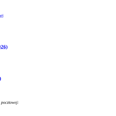
ej
026)
)
 pocztowej: