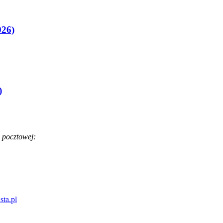
026)
)
 pocztowej:
sta.pl