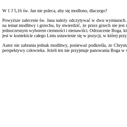
W 1 J 5,16 św. Jan nie poleca, aby się modlono, dlaczego?
Powyższe zalecenie św. Jana należy odczytywać w dwu wymiarach. Po 
na temat modlitwy i grzechu, by stwierdzić, że przez grzech nie jes
jednoczesnym wyborem ciemności i nienawiści. Odrzucenie Boga, któr
jest w kontekście całego Listu ustawienie się w pozycji, w której prz
Autor nie zabrania jednak modlitwy, ponieważ podkreśla, że Chryst
perspektywy człowieka. Jeżeli ten nie przyjmuje panowania Boga w s