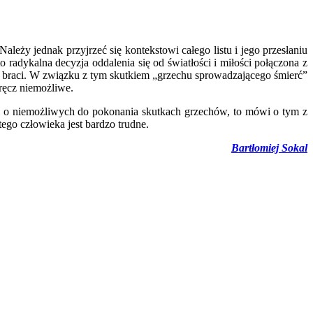
eży jednak przyjrzeć się kontekstowi całego listu i jego przesłaniu
 radykalna decyzja oddalenia się od światłości i miłości połączona z
do braci. W związku z tym skutkiem „grzechu sprowadzającego śmierć”
wręcz niemożliwe.
ówi o niemożliwych do pokonania skutkach grzechów, to mówi o tym z
ego człowieka jest bardzo trudne.
Bartłomiej Sokal