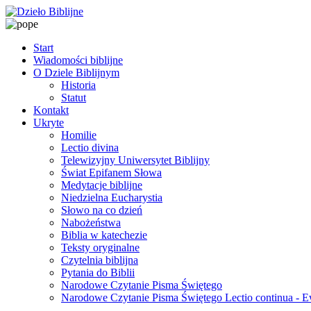
Start
Wiadomości biblijne
O Dziele Biblijnym
Historia
Statut
Kontakt
Ukryte
Homilie
Lectio divina
Telewizyjny Uniwersytet Biblijny
Świat Epifanem Słowa
Medytacje biblijne
Niedzielna Eucharystia
Słowo na co dzień
Nabożeństwa
Biblia w katechezie
Teksty oryginalne
Czytelnia biblijna
Pytania do Biblii
Narodowe Czytanie Pisma Świętego
Narodowe Czytanie Pisma Świętego Lectio continua - 