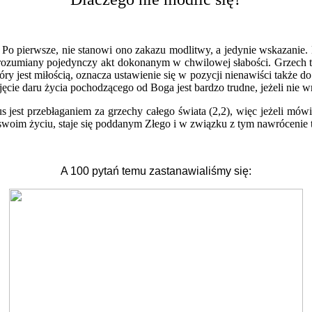
pierwsze, nie stanowi ono zakazu modlitwy, a jedynie wskazanie. Nal
t rozumiany pojedynczy akt dokonanym w chwilowej słabości. Grzech to
y jest miłością, oznacza ustawienie się w pozycji nienawiści także 
yjęcie daru życia pochodzącego od Boga jest bardzo trudne, jeżeli nie 
us jest przebłaganiem za grzechy całego świata (2,2), więc jeżeli m
woim życiu, staje się poddanym Złego i w związku z tym nawrócenie t
A 100 pytań temu zastanawialiśmy się: