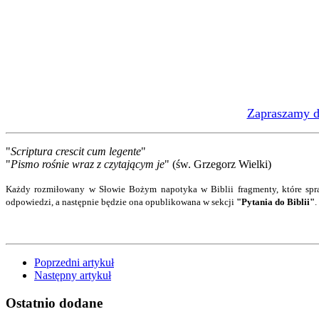
Zapraszamy do
"
Scriptura crescit cum legente
"
"
Pismo rośnie wraz z czytającym je
" (św. Grzegorz Wielki)
Każdy rozmiłowany w Słowie Bożym napotyka w Biblii fragmenty, które spra
odpowiedzi
, a następnie będzie ona opublikowana w sekcji
"Pytania do Biblii"
.
Poprzedni artykuł
Następny artykuł
Ostatnio
dodane