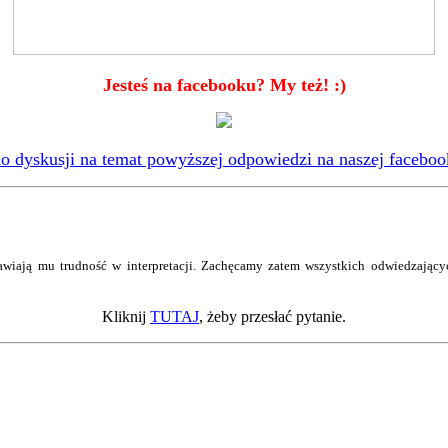
Jesteś na facebooku? My też! :)
 dyskusji na temat powyższej odpowiedzi na naszej faceboo
wiają mu trudność w interpretacji. Zachęcamy zatem wszystkich odwiedzający
Kliknij
TUTAJ
, żeby przesłać pytanie.