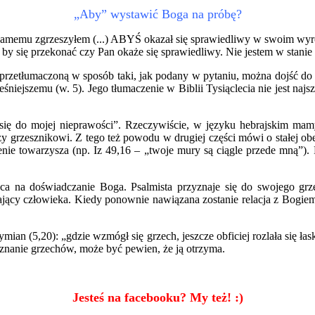
„Aby” wystawić Boga na próbę?
samemu zgrzeszyłem (...) ABYŚ okazał się sprawiedliwy w swoim wyrok
 by się przekonać czy Pan okaże się sprawiedliwy. Nie jestem w stanie
rzetłumaczoną w sposób taki, jak podany w pytaniu, można dojść do p
eśniejszemu (w. 5). Jego tłumaczenie w Biblii Tysiąclecia nie jest na
 się do mojej nieprawości”. Rzeczywiście, w języku hebrajskim mamy
yszy grzesznikowi. Z tego też powodu w drugiej części mówi o stałej o
enie towarzysza (np. Iz 49,16 – „twoje mury są ciągle przede mną”)
sca na doświadczanie Boga. Psalmista przyznaje się do swojego grz
jący człowieka. Kiedy ponownie nawiązana zostanie relacja z Bogiem,
n (5,20): „gdzie wzmógł się grzech, jeszcze obficiej rozlała się łaska
yznanie grzechów, może być pewien, że ją otrzyma.
Jesteś na facebooku? My też! :)