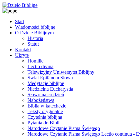
Start
Wiadomości biblijne
O Dziele Biblijnym
Historia
Statut
Kontakt
Ukryte
Homilie
Lectio divina
Telewizyjny Uniwersytet Biblijny
Świat Epifanem Słowa
Medytacje biblijne
Niedzielna Eucharystia
Słowo na co dzień
Nabożeństwa
Biblia w katechezie
Teksty oryginalne
Czytelnia biblijna
Pytania do Biblii
Narodowe Czytanie Pisma Świętego
Narodowe Czytanie Pisma Świętego Lectio continua - 