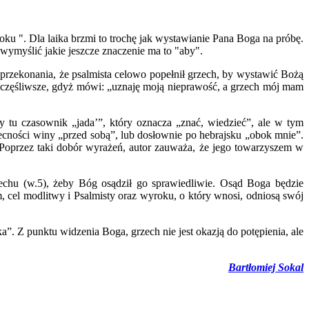
u ". Dla laika brzmi to trochę jak wystawianie Pana Boga na próbę.
 wymyślić jakie jeszcze znaczenie ma to "aby".
rzekonania, że psalmista celowo popełnił grzech, by wystawić Bożą
jszczęśliwsze, gdyż mówi: „uznaję moją nieprawość, a grzech mój mam
 tu czasownik „jada’”, który oznacza „znać, wiedzieć”, ale w tym
becności winy „przed sobą”, lub dosłownie po hebrajsku „obok mnie”.
. Poprzez taki dobór wyrażeń, autor zauważa, że jego towarzyszem w
echu (w.5), żeby Bóg osądził go sprawiedliwie. Osąd Boga będzie
 cel modlitwy i Psalmisty oraz wyroku, o który wnosi, odniosą swój
”. Z punktu widzenia Boga, grzech nie jest okazją do potępienia, ale
Bartłomiej Sokal