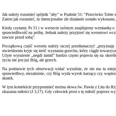
Jak należy rozumieć spójnik "aby" w Psalmie 51: "Przeciwko Tobie 
Zatem jak rozumieć, że intencjonalne złe działanie zostało wykonane,
Kiedy czytamy Ps 51 i w wersecie szóstym znajdujemy wzmiankę o p
sprawiedliwość na próbę. Jednak należy przyjrzeć się wersetowi wcz
zawsze przed sobą”.
Początkową część wersetu należy raczej przetłumaczyć „przyznaję
stwierdzeniu kryje się treść wyznania grzechu, który ciągle towarz
Użyte wyrażenie „negdi tamid” bardzo często pojawia się na określ
życiu nie jest już Bóg, ale grzech.
Na podstawie tych obserwacji widać wyraźnie, że nie ma tu miej
sprawiedliwy, niezależnie, czy Bóg wyda wyrok karzący czy wspiera
skutek.
W tym kontekście przypomnieć można słowa św. Pawła z Litu do Rzymia
okazania miłości (J 3,17). Gdy człowiek prosi o tę miłość poprzez w