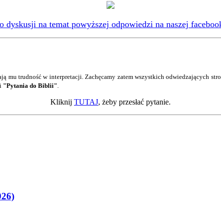
 dyskusji na temat powyższej odpowiedzi na naszej facebook
ją mu trudność w interpretacji. Zachęcamy zatem wszystkich odwiedzających str
ji
"Pytania do Biblii"
.
Kliknij
TUTAJ
, żeby przesłać pytanie.
026)