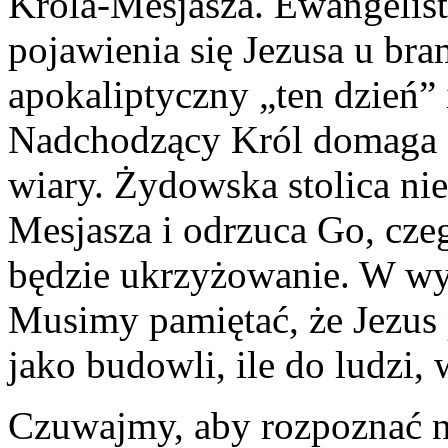
Króla-Mesjasza. Ewangelist
pojawienia się Jezusa u br
apokaliptyczny „ten dzień” 
Nadchodzący Król domaga 
wiary. Żydowska stolica ni
Mesjasza i odrzuca Go, c
będzie ukrzyżowanie. W wyn
Musimy pamiętać, że Jezus 
jako budowli, ile do ludzi,
Czuwajmy, aby rozpoznać n