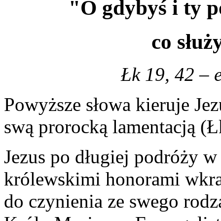
"O gdybyś i ty p
co służ
Łk 19, 42 – 
Powyższe słowa kieruje Jez
swą prorocką lamentacją (Ł
Jezus po długiej podróży w 
królewskimi honorami wkr
do czynienia ze swego rod