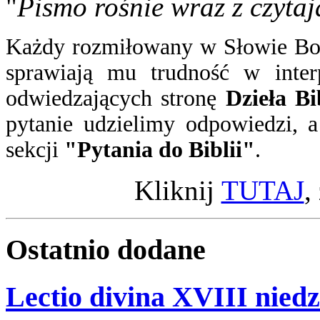
"
Pismo rośnie wraz z czytaj
Każdy rozmiłowany w Słowie Boż
sprawiają mu trudność w inter
odwiedzających stronę
Dzieła Bi
pytanie
udzielimy odpowiedzi
, 
sekcji
"Pytania do Biblii"
.
Kliknij
TUTAJ
,
Ostatnio
dodane
Lectio divina XVIII niedz