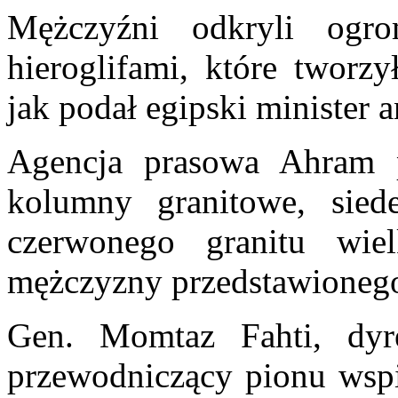
Mężczyźni odkryli ogr
hieroglifami, które tworz
jak podał egipski ministe
Agencja prasowa Ahram p
kolumny granitowe, sie
czerwonego granitu wie
mężczyzny przedstawionego 
Gen. Momtaz Fahti, dyrek
przewodniczący pionu wspie