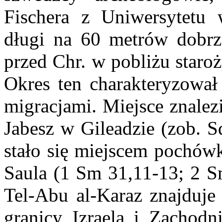
Fischera z Uniwersytetu 
długi na 60 metrów dobr
przed Chr. w pobliżu staro
Okres ten charakteryzował 
migracjami. Miejsce znalez
Jabesz w Gileadzie (zob. S
stało się miejscem pochówk
Saula (1 Sm 31,11-13; 2 Sm
Tel-Abu al-Karaz znajduje 
granicy Izraela i Zachod