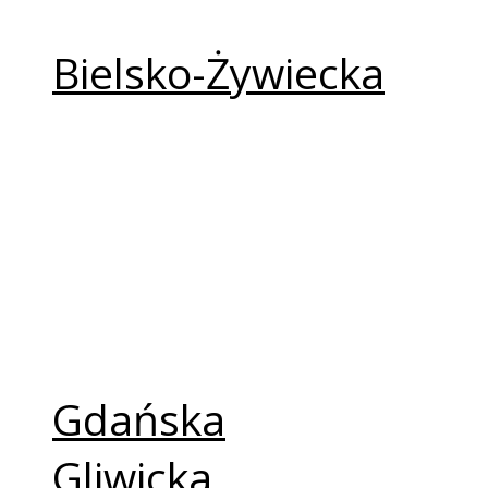
Białostocka
Bielsko-Żywiecka
Bydgoska
Częstochowska
Drohiczyńska
Elbląska
Ełcka
Gdańska
Gliwicka