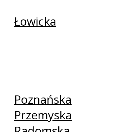
Łomżyńska
Łowicka
Łódzka
Opolska
Pelplińska
Płocka
Poznańska
Przemyska
Radomska