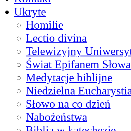
Ukryte
Homilie
Lectio divina
Telewizyjny Uniwersyt
Świat Epifanem Słowa
Medytacje biblijne
Niedzielna Eucharysti
Słowo na co dzień
Nabożeństwa
Biblia w katechezie