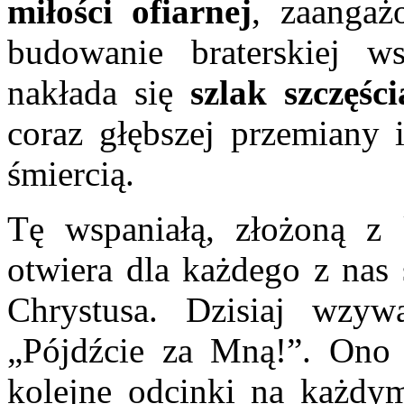
miłości ofiarnej
, zaangaż
budowanie braterskiej 
nakłada się
szlak szczęści
coraz głębszej przemiany 
śmiercią.
Tę wspaniałą, złożoną z
otwiera dla każdego z nas
Chrystusa. Dzisiaj wzy
„Pójdźcie za Mną!”. Ono 
kolejne odcinki na każdy