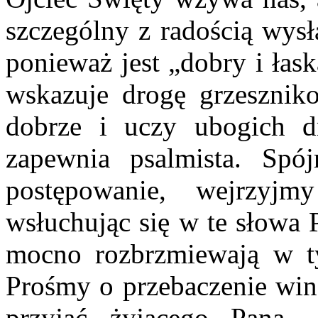
szczególny z radością wysł
ponieważ jest „dobry i łas
wskazuje drogę grzeszni
dobrze i uczy ubogich d
zapewnia psalmista. Spó
postępowanie, wejrzyj
wsłuchując się w te słowa 
mocno rozbrzmiewają w t
Prośmy o przebaczenie win
przyjąć żyjącego Pana 