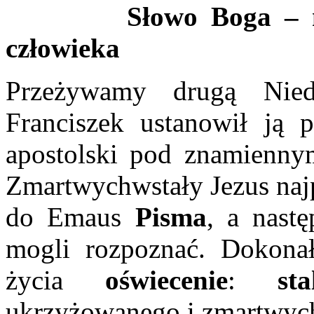
Słowo Boga – nawra
człowieka
Przeżywamy drugą Nied
Franciszek ustanowił ją 
apostolski pod znamienny
Zmartwychwstały Jezus na
do Emaus
Pisma
, a nast
mogli rozpoznać. Dokonał
życia
oświecenie
:
st
ukrzyżowanego i zmartwyc