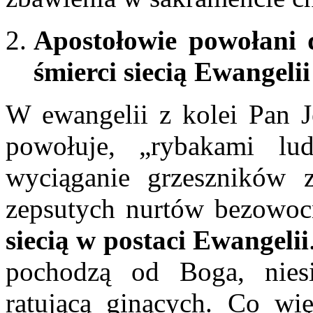
Apostołowie powołani 
śmierci siecią Ewangelii
W ewangelii z kolei Pan J
powołuje, „rybakami lu
wyciąganie grzeszników 
zepsutych nurtów bezowocn
siecią w postaci Ewangelii
pochodzą od Boga, nies
ratującą ginących. Co wię