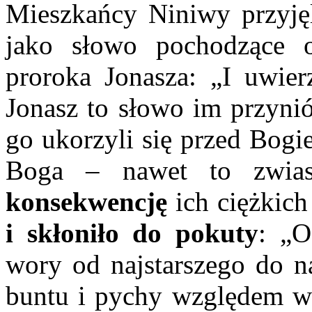
Mieszkańcy Niniwy przyjęl
jako słowo pochodzące 
proroka Jonasza: „I uwie
Jonasz to słowo im przynió
go ukorzyli się przed Bogi
Boga – nawet to zwiast
konsekwencję
ich ciężkic
i skłoniło do pokuty
: „O
wory od najstarszego do n
buntu i pychy względem wo