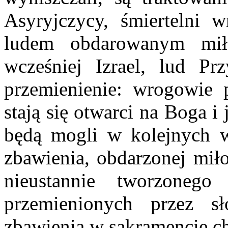
Asyryjczycy, śmiertelni w
ludem obdarowanym mił
wcześniej Izrael, lud Pr
przemienienie: wrogowie
stają się otwarci na Boga i
będą mogli w kolejnych 
zbawienia, obdarzonej mił
nieustannie tworzoneg
przemienionych przez 
zbawienia w sakramencie ch