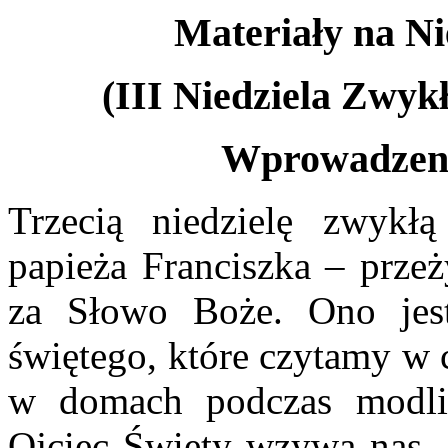
Materiały na Ni
(III Niedziela Zwykł
Wprowadzeni
Trzecią niedzielę zwykł
papieża Franciszka – prze
za Słowo Boże. Ono je
świętego, które czytamy w c
w domach podczas modlit
Ojciec Święty wzywa nas, 