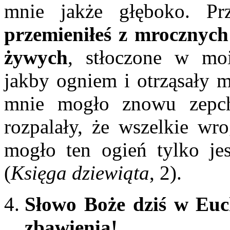
mnie jakże głęboko. Pr
przemieniłeś z mrocznych
żywych
, stłoczone w moi
jakby ogniem i otrząsały m
mnie mogło znowu zepc
rozpalały, że wszelkie wro
mogło ten ogień tylko jes
(
Księga dziewiąta
, 2).
Słowo Boże dziś w Euch
zbawienia!