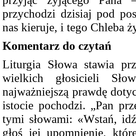
przychodzi dzisiaj pod po
nas kieruje, i tego Chleba 
Komentarz do czytań
Liturgia Słowa stawia pr
wielkich głosicieli Sł
najważniejszą prawdę dotyc
istocie pochodzi. „Pan pr
tymi słowami: «Wstań, idź
głoś jej upomnienie, któr