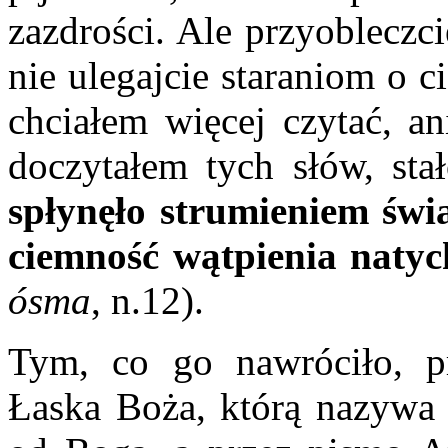
zazdrości. Ale przyobleczc
nie ulegajcie staraniom o c
chciałem więcej czytać, an
doczytałem tych słów, sta
spłynęło strumieniem świa
ciemność wątpienia natyc
ósma
, n.12).
Tym, co go nawróciło, pr
Łaska Boża, którą nazywa 