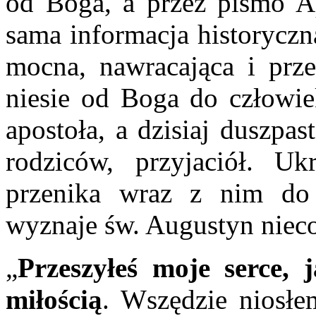
od Boga, a przez pismo Ap
sama informacja historyczn
mocna, nawracająca i prze
niesie od Boga do człowie
apostoła, a dzisiaj duszpa
rodziców, przyjaciół. 
przenika wraz z nim do 
wyznaje św. Augustyn nieco
„
Przeszyłeś moje serce, 
miłością
. Wszędzie niosł