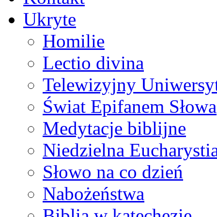
Ukryte
Homilie
Lectio divina
Telewizyjny Uniwersyt
Świat Epifanem Słowa
Medytacje biblijne
Niedzielna Eucharysti
Słowo na co dzień
Nabożeństwa
Biblia w katechezie