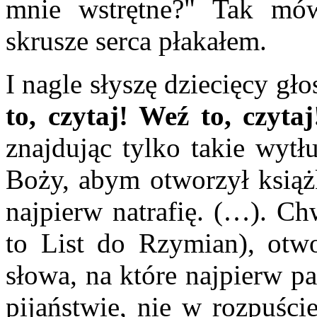
mnie wstrętne?" Tak mów
skrusze serca płakałem.
I nagle słyszę dziecięcy gł
to, czytaj! Weź to, czytaj
znajdując tylko takie wytł
Boży, abym otworzył książk
najpierw natrafię. (…). C
to List do Rzymian), otw
słowa, na które najpierw pa
pijaństwie, nie w rozpuści