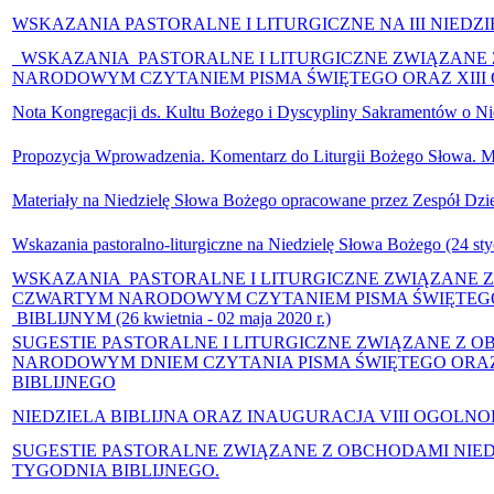
WSKAZANIA PASTORALNE I LITURGICZNE NA III NIEDZ
WSKAZANIA PASTORALNE I LITURGICZNE ZWIĄZANE Z 
NARODOWYM CZYTANIEM PISMA ŚWIĘTEGO ORAZ XIII
Nota Kongregacji ds. Kultu Bożego i Dyscypliny Sakramentów o Ni
Propozycja Wprowadzenia. Komentarz do Liturgii Bożego Słowa. Mo
Materiały na Niedzielę Słowa Bożego opracowane przez Zespół Dzieł
Wskazania pastoralno-liturgiczne na Niedzielę Słowa Bożego (24 sty
WSKAZANIA PASTORALNE I LITURGICZNE ZWIĄZANE Z 
CZWARTYM NARODOWYM CZYTANIEM PISMA ŚWIĘTEGO
BIBLIJNYM (26 kwietnia - 02 maja 2020 r.)
SUGESTIE PASTORALNE I LITURGICZNE ZWIĄZANE Z OB
NARODOWYM DNIEM CZYTANIA PISMA ŚWIĘTEGO ORA
BIBLIJNEGO
NIEDZIELA BIBLIJNA ORAZ INAUGURACJA VIII OGOLN
SUGESTIE PASTORALNE ZWIĄZANE Z OBCHODAMI NIEDZI
TYGODNIA BIBLIJNEGO.