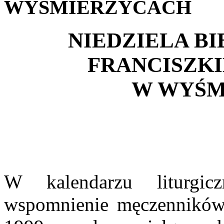
WYŚMIERZYCACH
NIEDZIELA BIB
FRANCISZK
W WYŚM
W kalendarzu liturgi
wspomnienie męczenników