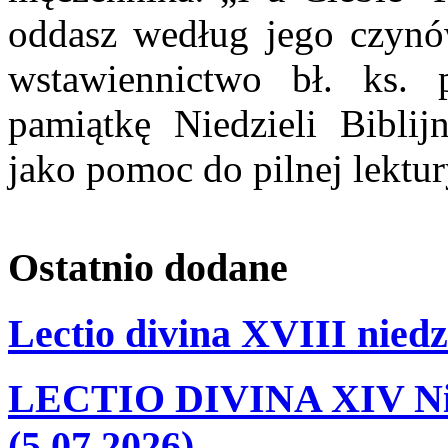
oddasz według jego czynó
wstawiennictwo bł. ks. 
pamiątkę Niedzieli Biblij
jako pomoc do pilnej lektu
Ostatnio
dodane
Lectio divina XVIII niedz
LECTIO DIVINA XIV Nie
(5.07.2026)