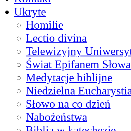
Ukryte
Homilie
Lectio divina
Telewizyjny Uniwersyt
Świat Epifanem Słowa
Medytacje biblijne
Niedzielna Eucharysti
Słowo na co dzień
Nabożeństwa
Biblia w katechezie