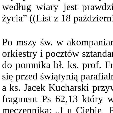
według wiary jest prawdz
życia” ((List z 18 październ
Po mszy św. w akompaniam
orkiestry i pocztów sztand
do pomnika bł. ks. prof. F
się przed świątynią parafia
a ks. Jacek Kucharski przy
fragment Ps 62,13 który wi
męczennika: „I u Ciebie P