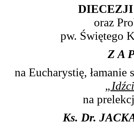
DIECEZJ
oraz Pro
pw. Świętego K
Z A P
na Eucharystię, łamanie 
„Idźci
na prelekc
Ks. Dr. JAC