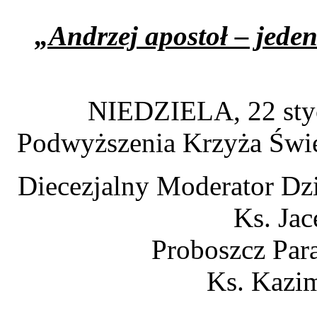
„Andrzej apostoł – jede
NIEDZIELA, 22 stycz
Podwyższenia Krzyża Świę
Diecezjalny Moderator Dzi
Ks. Jac
Proboszcz Par
Ks. Kazim