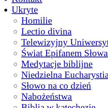
Ukryte
Homilie
Lectio divina
Telewizyjny Uniwersyt
Świat Epifanem Słowa
Medytacje biblijne
Niedzielna Eucharysti
Słowo na co dzień
Nabożeństwa
Biblia w katechezie