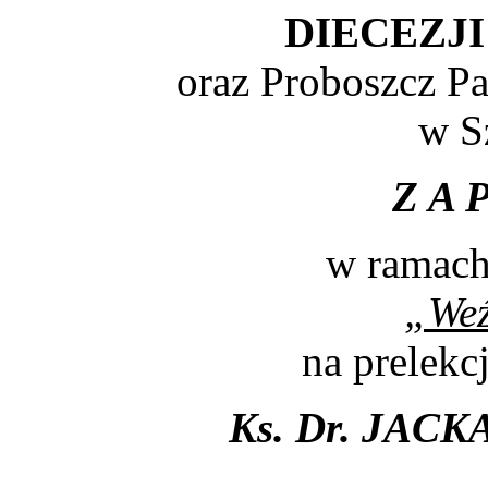
DIECEZJ
oraz Proboszcz Pa
w S
Z A P
w ramach
„Weź
na prelekc
Ks. Dr. JAC