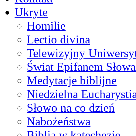
Ukryte
Homilie
Lectio divina
Telewizyjny Uniwersyt
Świat Epifanem Słowa
Medytacje biblijne
Niedzielna Eucharysti
Słowo na co dzień
Nabożeństwa
Biblia w katechezie