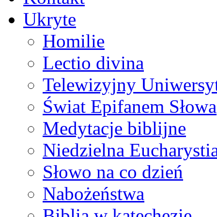
Ukryte
Homilie
Lectio divina
Telewizyjny Uniwersyt
Świat Epifanem Słowa
Medytacje biblijne
Niedzielna Eucharysti
Słowo na co dzień
Nabożeństwa
Biblia w katechezie