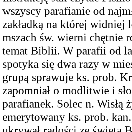
wszyscy parafianie od najm
zakładką na której widniej 
mszach św. wierni chętnie 
temat Biblii. W parafii od la
spotyka się dwa razy w mi
grupą sprawuje ks. prob. Kr
zapomniał o modlitwie i sł
parafianek. Solec n. Wisłą 
emerytowany ks. prob. kan.
ukrywał radości ze święta Bi