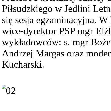
Piłsudzkiego w Jedlini Let
się sesja egzaminacyjna. W 
wice-dyrektor PSP mgr Elżb
wykładowców: s. mgr Boże
Andrzej Margas oraz modera
Kucharski.