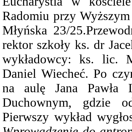
Eucharystia w koście
Radomiu przy Wyższym
Młyńska 23/25.Przewodn
rektor szkoły ks. dr Jac
wykładowcy: ks. lic. 
Daniel Wiecheć. Po czy
na aulę Jana Pawła 
Duchownym, gdzie od
Pierwszy wykład wygłosi
Wprowadzenie do antropo