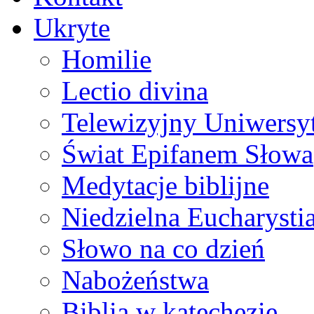
Ukryte
Homilie
Lectio divina
Telewizyjny Uniwersyt
Świat Epifanem Słowa
Medytacje biblijne
Niedzielna Eucharysti
Słowo na co dzień
Nabożeństwa
Biblia w katechezie