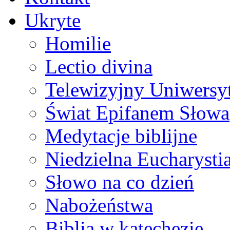
Ukryte
Homilie
Lectio divina
Telewizyjny Uniwersyt
Świat Epifanem Słowa
Medytacje biblijne
Niedzielna Eucharysti
Słowo na co dzień
Nabożeństwa
Biblia w katechezie