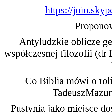
https://join.sk
Propono
Antyludzkie oblicze ge
współczesnej filozofii (d
Co Biblia mówi o roli 
TadeuszMazur)
Pustynia jako miejsce do