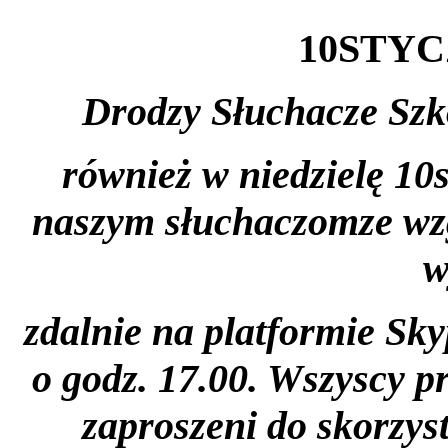
10STYCZ
Drodzy Słuchacze Szko
również w niedzielę 10
naszym słuchaczomze wzg
w
zdalnie na platformie Sk
o godz. 17.00. Wszyscy p
zaproszeni do skorzys