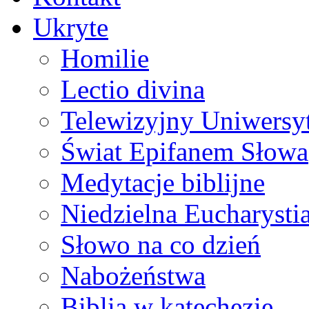
Ukryte
Homilie
Lectio divina
Telewizyjny Uniwersyt
Świat Epifanem Słowa
Medytacje biblijne
Niedzielna Eucharysti
Słowo na co dzień
Nabożeństwa
Biblia w katechezie