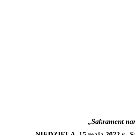
„Sakrament nam
NIEDZIELA, 15 maja 2022 r., S