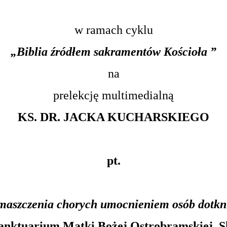
w ramach cyklu
„Biblia źródłem sakramentów Kościoła ”
na
prelekcję multimedialną
KS. DR. JACKA KUCHARSKIEGO
pt.
aszczenia chorych umocnieniem osób dotkn
anktuarium Matki Bożej Ostrobramskiej, S