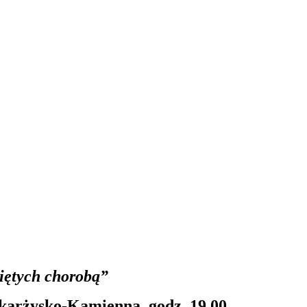
iętych chorobą”
karżysko-Kamienna, godz. 19.00