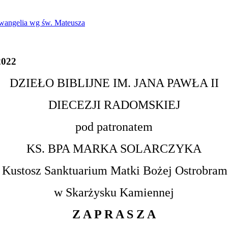
Ewangelia wg św. Mateusza
2022
DZIEŁO BIBLIJNE IM. JANA PAWŁA II
DIECEZJI RADOMSKIEJ
pod patronatem
KS. BPA MARKA SOLARCZYKA
 Kustosz Sanktuarium Matki Bożej Ostrobram
w Skarżysku Kamiennej
Z A P R A S Z A