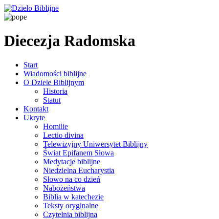
Diecezja Radomska
Start
Wiadomości biblijne
O Dziele Biblijnym
Historia
Statut
Kontakt
Ukryte
Homilie
Lectio divina
Telewizyjny Uniwersytet Biblijny
Świat Epifanem Słowa
Medytacje biblijne
Niedzielna Eucharystia
Słowo na co dzień
Nabożeństwa
Biblia w katechezie
Teksty oryginalne
Czytelnia biblijna