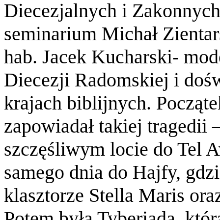
Diecezjalnych i Zakonnyc
seminarium Michał Zientar
hab. Jacek Kucharski- mode
Diecezji Radomskiej i do
krajach biblijnych. Począt
zapowiadał takiej tragedii 
szczęśliwym locie do Tel A
samego dnia do Hajfy, gdz
klasztorze Stella Maris ora
Potem była Tyberiada, któr