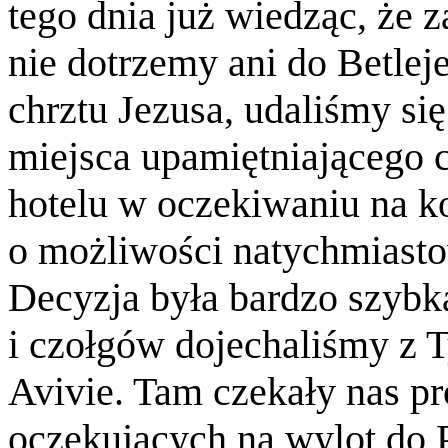
tego dnia już wiedząc, że 
nie dotrzemy ani do Betlej
chrztu Jezusa, udaliśmy s
miejsca upamiętniającego 
hotelu w oczekiwaniu na k
o możliwości natychmiasto
Decyzja była bardzo szybk
i czołgów dojechaliśmy z T
Avivie. Tam czekały nas pr
oczekujących na wylot do P