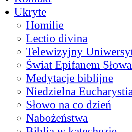
Ukryte
Homilie
Lectio divina
Telewizyjny Uniwersyt
Świat Epifanem Słowa
Medytacje biblijne
Niedzielna Eucharysti
Słowo na co dzień
Nabożeństwa
Biblia w katechezie