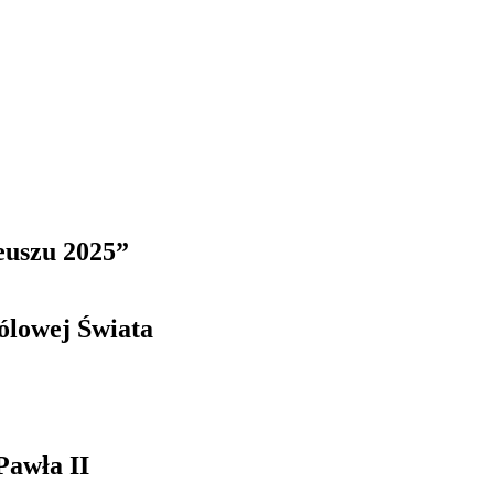
euszu 2025”
ólowej Świata
Pawła II