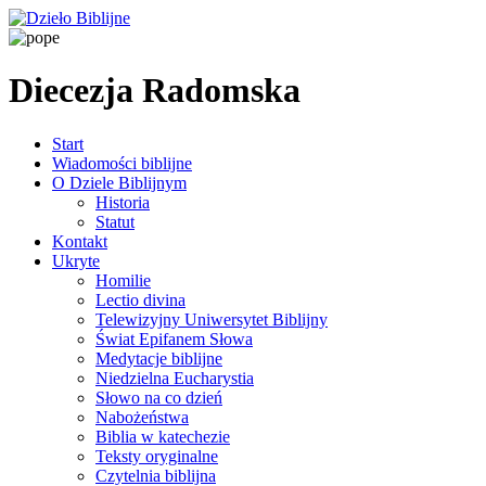
Diecezja Radomska
Start
Wiadomości biblijne
O Dziele Biblijnym
Historia
Statut
Kontakt
Ukryte
Homilie
Lectio divina
Telewizyjny Uniwersytet Biblijny
Świat Epifanem Słowa
Medytacje biblijne
Niedzielna Eucharystia
Słowo na co dzień
Nabożeństwa
Biblia w katechezie
Teksty oryginalne
Czytelnia biblijna