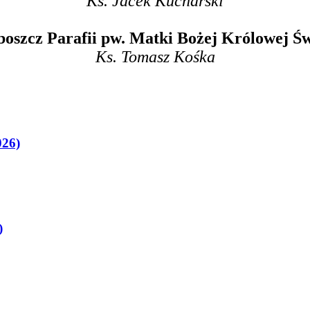
Ks. Jacek Kucharski
boszcz Parafii pw. Matki Bożej Królowej Św
Ks. Tomasz Kośka
026)
)