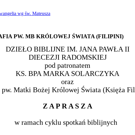
Ewangelia wg św. Mateusza
AFIA
PW.
MB
KRÓLOWEJ
ŚWIATA
(FILIPINI)
DZIEŁO BIBLIJNE IM. JANA PAWŁA II
DIECEZJI RADOMSKIEJ
pod patronatem
KS. BPA MARKA SOLARCZYKA
oraz
i pw. Matki Bożej Królowej Świata (Księża Fil
Z A P R A S Z A
w ramach cyklu spotkań biblijnych