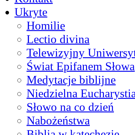
Ukryte
Homilie
Lectio divina
Telewizyjny Uniwersyt
Świat Epifanem Słowa
Medytacje biblijne
Niedzielna Eucharysti
Słowo na co dzień
Nabożeństwa
Biblia w katechezie