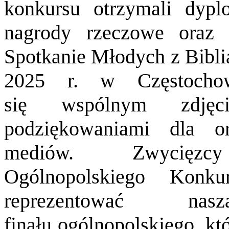
konkursu otrzymali dypl
nagrody rzeczowe oraz 
Spotkanie Młodych z Biblią
2025 r. w Częstochow
się wspólnym zdjęci
podziękowaniami dla or
mediów. Zwycięzc
Ogólnopolskiego Konk
reprezentować na
finału ogólnopolskiego, kt