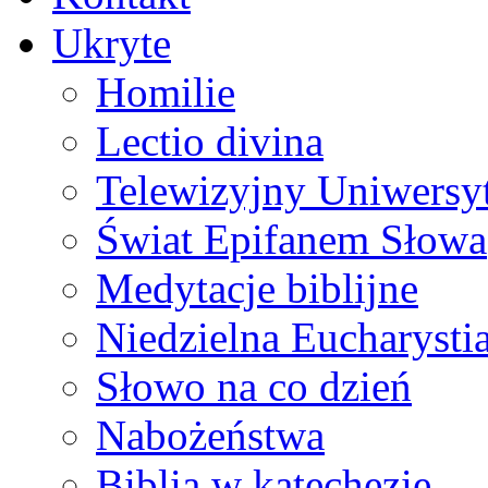
Ukryte
Homilie
Lectio divina
Telewizyjny Uniwersyt
Świat Epifanem Słowa
Medytacje biblijne
Niedzielna Eucharysti
Słowo na co dzień
Nabożeństwa
Biblia w katechezie