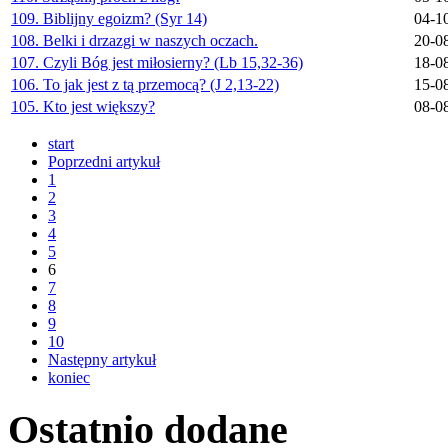
109. Biblijny egoizm? (Syr 14)
04-1
108. Belki i drzazgi w naszych oczach.
20-0
107. Czyli Bóg jest miłosierny? (Lb 15,32-36)
18-0
106. To jak jest z tą przemocą? (J 2,13-22)
15-0
105. Kto jest większy?
08-0
start
Poprzedni artykuł
1
2
3
4
5
6
7
8
9
10
Następny artykuł
koniec
Ostatnio
dodane