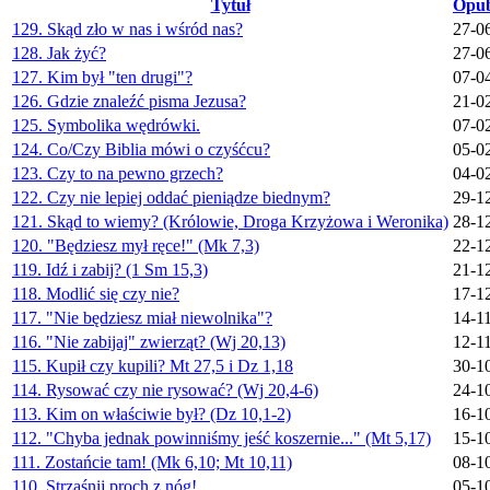
Tytuł
Opub
129. Skąd zło w nas i wśród nas?
27-0
128. Jak żyć?
27-0
127. Kim był "ten drugi"?
07-0
126. Gdzie znaleźć pisma Jezusa?
21-0
125. Symbolika wędrówki.
07-0
124. Co/Czy Biblia mówi o czyśćcu?
05-0
123. Czy to na pewno grzech?
04-0
122. Czy nie lepiej oddać pieniądze biednym?
29-1
121. Skąd to wiemy? (Królowie, Droga Krzyżowa i Weronika)
28-1
120. "Będziesz mył ręce!" (Mk 7,3)
22-1
119. Idź i zabij? (1 Sm 15,3)
21-1
118. Modlić się czy nie?
17-1
117. "Nie będziesz miał niewolnika"?
14-1
116. "Nie zabijaj" zwierząt? (Wj 20,13)
12-1
115. Kupił czy kupili? Mt 27,5 i Dz 1,18
30-1
114. Rysować czy nie rysować? (Wj 20,4-6)
24-1
113. Kim on właściwie był? (Dz 10,1-2)
16-1
112. "Chyba jednak powinniśmy jeść koszernie..." (Mt 5,17)
15-1
111. Zostańcie tam! (Mk 6,10; Mt 10,11)
08-1
110. Strząśnij proch z nóg!
05-1