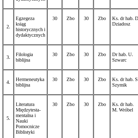
Egzegeza
30
Zbo
30
Zbo
Ks. dr hab. D
ksiąg
Dziadosz
2.
historycz­nych i
dydaktycznych
Filologia
30
Zbo
30
Zbo
Dr hab. U.
3.
biblijna
Szwarc
Hermeneutyka
30
Zbo
30
Zbo
Ks. dr hab. S
4.
biblijna
Szymik
Literatura
30
Zbo
30
Zbo
Ks. dr hab.
Międzytesta­
M. Wróbel
men­tal­na i
5.
Nauki
Pomocnicze
Bi­bli­styki