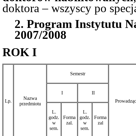
doktora – wszyscy po specja
2. Program Instytutu N
2007/2008
ROK I
Semestr
I
II
Nazwa
Lp.
Prowadzą
przedmiotu
L.
L.
godz.
Forma
godz.
Forma
w
zal.
w
zal
sem.
sem.