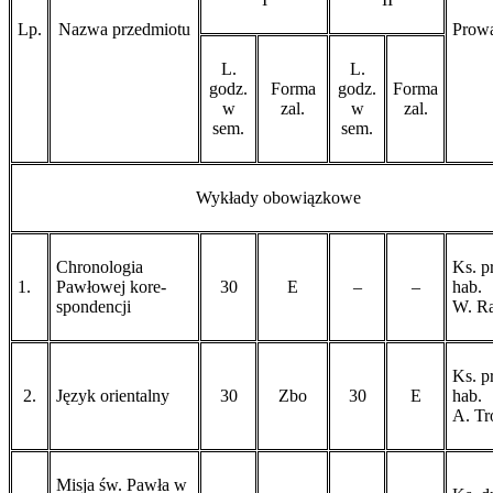
Lp.
Nazwa przedmiotu
Prow
L.
L.
godz.
Forma
godz.
Forma
w
zal.
w
zal.
sem.
sem.
Wykłady obowiązkowe
Chronologia
Ks. pr
1.
Pawłowej kore­
30
E
–
–
hab.
spon­dencji
W. R
Ks. pr
2.
Język orientalny
30
Zbo
30
E
hab.
A. Tr
Misja św. Pawła w