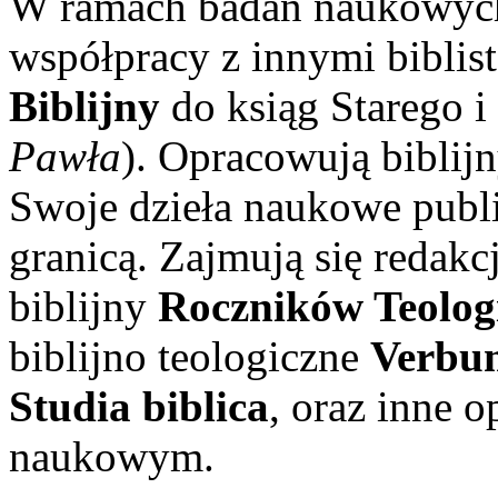
W ramach badań naukowych
współpracy z innymi biblis
Biblijny
do ksiąg Starego 
Pawła
). Opracowują biblij
Swoje dzieła na­u­kowe publ
granicą. Zajmują się redakcj
biblijny
Roczników Teolo
biblijno­ teologiczne
Verbu
Studia biblica
, oraz inne 
naukowym.