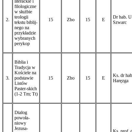
literackie i
filologiczne
w służbie
teologii
Dr hab. U
2.
15
Zbo
15
E
tekstu biblij­
Szwarc
nego na
przykładzie
wybranych
perykop
Biblia i
Tradycja w
Kościele na
Ks. dr hab
3.
podstawie
15
Zbo
15
E
Haręzga
Listów
Paster-skich
(1-2 Tm; Tt)
Dialog
powoła-
niowy
Jezusa-
Ks. prof. 