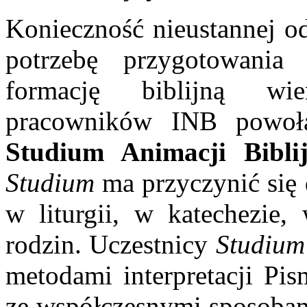
Konieczność nieustannej od
potrzebę przygotowani
formację biblijną wi
pracowników INB powoł
Studium Animacji Bi­blij
Studium
ma przyczynić się 
w liturgii, w katechezie,
rodzin. Uczestnicy
Studium
metodami interpretacji Pis
ze współczesnymi sposobam