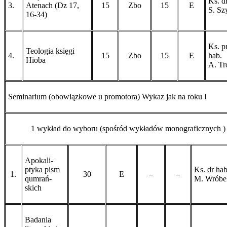
Ks. d
3.
Atenach (Dz 17,
15
Zbo
15
E
S. Sz
16-34)
Ks. pr
Teologia księgi
4.
15
Zbo
15
E
hab.
Hioba
A. Tr
Seminarium (obowiązkowe u promotora) Wykaz jak na roku I
1 wykład do wyboru (spośród wykładów monograficznych )
Apokali-
ptyka pism
Ks. dr hab
1.
30
E
–
–
qumrań-
M. Wróbe
skich
Badania