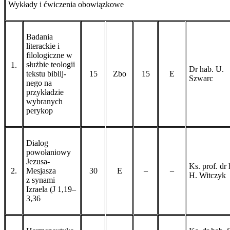
Wykłady i ćwiczenia obowiązkowe
Badania
literackie i
filologiczne w
służbie teologii
1.
Dr hab. U.
tekstu bibli­­j­
15
Zbo
15
E
Szwarc
nego na
przykładzie
wybranych
perykop
Dialog
powołaniowy
Jezusa-
Ks. prof. dr 
2.
Mesjasza
30
E
–
–
H. Witczyk
z synami
Izraela (J 1,19–
3,36