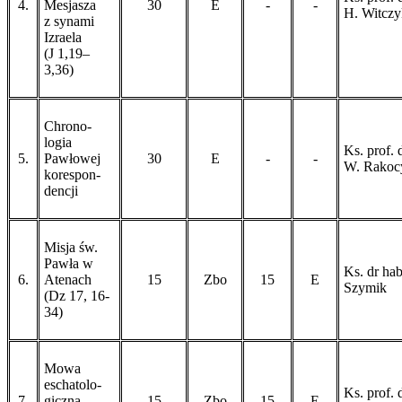
4.
Mesjasza
30
E
-
-
H. Witczy
z synami
Izraela
(J 1,19–
3,36)
Chrono-
logia
Ks. prof. 
5.
Pawłowej
30
E
-
-
W. Rakoc
korespon-
dencji
Misja św.
Pawła w
Ks. dr hab
6.
Atenach
15
Zbo
15
E
Szymik
(Dz 17, 16-
34)
Mowa
eschatolo-
Ks. prof. 
7.
giczna
15
Zbo
15
E