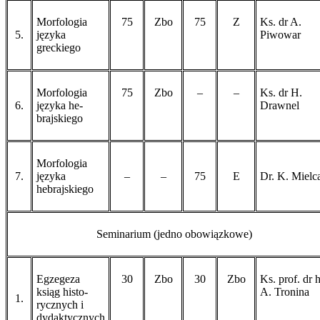
Morfologia
75
Zbo
75
Z
Ks. dr A.
5.
języka
Piwowar
greckiego
Morfologia
75
Zbo
–
–
Ks. dr H.
6.
języka he­
Drawnel
brajskiego
Morfologia
7.
języka
–
–
75
E
Dr. K. Mielc
hebrajskiego
Seminarium (jedno obowiązkowe)
Egzegeza
30
Zbo
30
Zbo
Ks. prof. dr 
ksiąg histo­
A. Tronina
1.
rycz­nych i
dydaktycznych