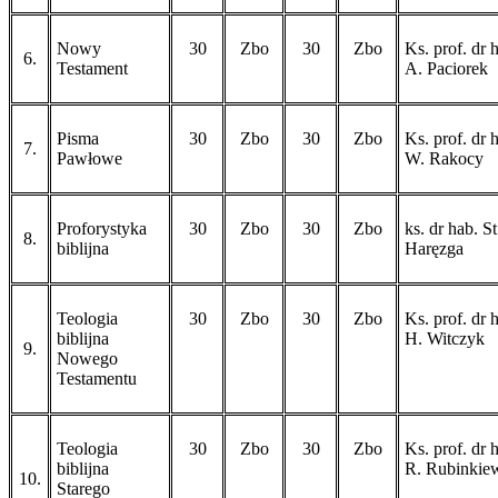
Nowy
30
Zbo
30
Zbo
Ks. prof. dr 
6.
Testament
A. Paciorek
Pisma
30
Zbo
30
Zbo
Ks. prof. dr 
7.
Pawłowe
W. Rakocy
Proforystyka
30
Zbo
30
Zbo
ks. dr hab. St
8.
biblijna
Haręzga
Teologia
30
Zbo
30
Zbo
Ks. prof. dr 
biblijna
H. Witczyk
9.
Nowego
Testamentu
Teologia
30
Zbo
30
Zbo
Ks. prof. dr 
biblijna
R. Rubinkie
10.
Starego