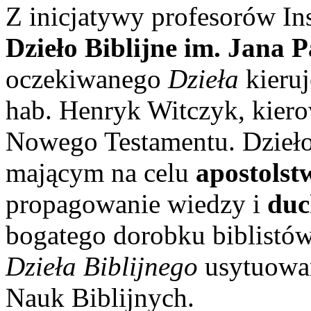
Z inicjatywy profesorów In
Dzieło Biblijne im. Jana P
oczekiwanego
Dzieła
kieruj
hab. Henryk Witczyk, kierow
Nowego Testamentu. Dzieło B
mającym na celu
apostolst
propagowanie wiedzy i
duc
bogatego dorobku biblistów 
Dzieła Biblijnego
usytuow
Nauk Biblijnych.