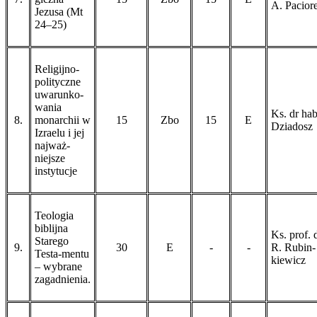
A. Pacior
Jezusa (Mt
24–25)
Religijno-
polityczne
uwarunko-
wania
Ks. dr hab
8.
monarchii w
15
Zbo
15
E
Dziadosz
Izraelu i jej
najważ-
niejsze
instytucje
Teologia
biblijna
Ks. prof. 
Starego
9.
30
E
-
-
R. Rubin-
Testa-mentu
kiewicz
– wybrane
zagadnienia.