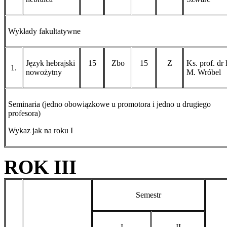
Wykłady fakultatywne
Język hebrajski
15
Zbo
15
Z
Ks. prof. dr 
1.
nowożytny
M. Wróbel
Seminaria (jedno obowiązkowe u promotora i jedno u drugiego
profesora)
Wykaz jak na roku I
ROK III
Semestr
I
II