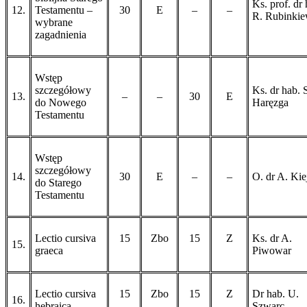
Ks. prof. dr 
12.
Testamentu –
30
E
–
–
R. Rubinkie
wybrane
zagadnienia
Wstęp
szczegółowy
Ks. dr hab. 
13.
–
–
30
E
do Nowego
Haręzga
Testamentu
Wstęp
szczegółowy
14.
30
E
–
–
O. dr A. Kie
do Starego
Testamentu
Lectio cursiva
15
Zbo
15
Z
Ks. dr A.
15.
graeca
Piwowar
Lectio cursiva
15
Zbo
15
Z
Dr hab. U.
16.
hebraica
Szwarc