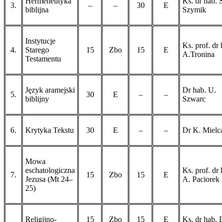
Hermeneutyka
Ks. dr hab. 
3.
–
–
30
E
biblijna
Szymik
Instytucje
Ks. prof. dr 
4.
Starego
15
Zbo
15
E
A.Tronina
Testamentu
Język aramejski
Dr hab. U.
5.
30
E
–
–
biblijny
Szwarc
6.
Krytyka Tekstu
30
E
–
–
Dr K. Mielc
Mowa
eschatologiczna
Ks. prof. dr 
7.
15
Zbo
15
E
Jezusa (Mt 24–
A. Paciorek
25)
Religijno-
15
Zbo
15
E
Ks. dr hab. 