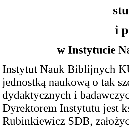
st
i 
w Instytucie 
Instytut Nauk Biblijnych K
jednostką naukową o tak sze
dydaktycznych i badawczych
Dyrektorem In­sty­tutu jest k
Rubinkiewicz SDB, założyc