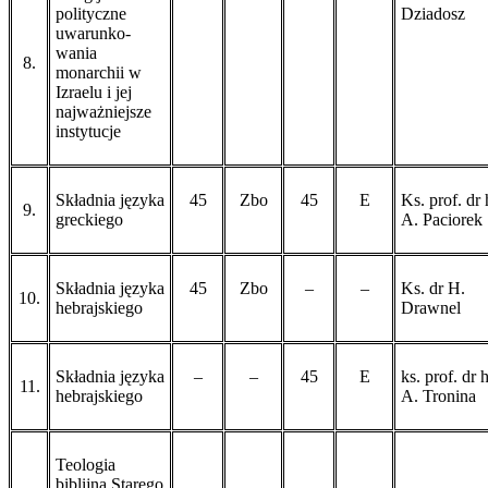
polityczne
Dziadosz
uwarunko­
wania
8.
monarchii w
Izraelu i jej
najważniejsze
instytucje
Składnia języka
45
Zbo
45
E
Ks. prof. dr 
9.
greckiego
A. Paciorek
Składnia języka
45
Zbo
–
–
Ks. dr H.
10.
hebrajskiego
Drawnel
Składnia języka
–
–
45
E
ks. prof. dr 
11.
hebrajskiego
A. Tronina
Teologia
biblijna Starego