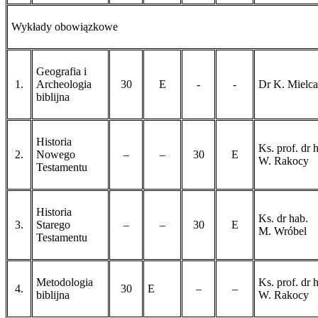
Wykłady obowiązkowe
Geografia i
1.
Arche­o­lo­gia
30
E
-
-
Dr K. Mielca
biblijna
Historia
Ks. prof. dr 
2.
Nowego
–
–
30
E
W. Rakocy
Testamentu
Historia
Ks. dr hab.
3.
Starego
–
–
30
E
M. Wróbel
Testamentu
Metodologia
Ks. prof. dr 
4.
30
E
–
–
biblijna
W. Rakocy