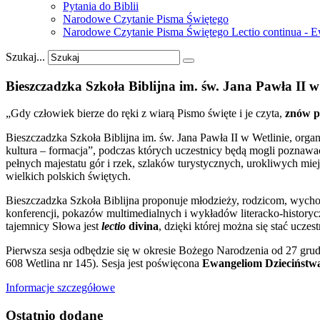
Pytania do Biblii
Narodowe Czytanie Pisma Świętego
Narodowe Czytanie Pisma Świętego Lectio continua - 
Szukaj...
Bieszczadzka
Szkoła
Biblijna
im.
św.
Jana
Pawła
II
w
„Gdy człowiek bierze do ręki z wiarą Pismo święte i je czyta,
znów p
Bieszczadzka Szkoła Biblijna im. św. Jana Pawła II w Wetlinie, orga
kultura – formacja”, podczas których uczestnicy będą mogli poznaw
pełnych majestatu gór i rzek, szlaków turystycznych, urokliwych miej
wielkich polskich świętych.
Bieszczadzka Szkoła Biblijna proponuje młodzieży, rodzicom, wycho
konferencji, pokazów multimedialnych i wykładów literacko-historycz
tajemnicy Słowa jest
lectio
divina
, dzięki której można się stać ucze
Pierwsza sesja odbędzie się w okresie Bożego Narodzenia od 27 grud
608 Wetlina nr 145). Sesja jest poświęcona
Ewangeliom Dziecińst
Informacje szczegółowe
Ostatnio
dodane