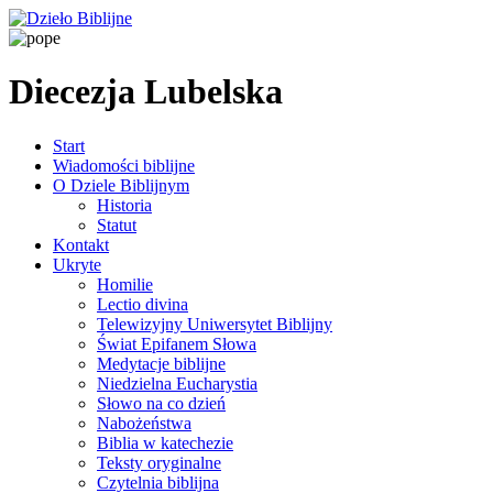
Diecezja Lubelska
Start
Wiadomości biblijne
O Dziele Biblijnym
Historia
Statut
Kontakt
Ukryte
Homilie
Lectio divina
Telewizyjny Uniwersytet Biblijny
Świat Epifanem Słowa
Medytacje biblijne
Niedzielna Eucharystia
Słowo na co dzień
Nabożeństwa
Biblia w katechezie
Teksty oryginalne
Czytelnia biblijna