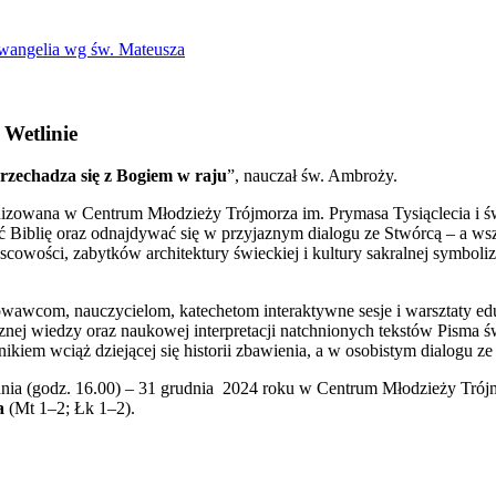
Ewangelia wg św. Mateusza
Wetlinie
rzechadza się z Bogiem w raju
”, nauczał św. Ambroży.
nizowana w Centrum Młodzieży Trójmorza im. Prymasa Tysiąclecia i św.
ać Biblię oraz odnajdywać się w przyjaznym dialogu ze Stwórcą – a w
scowości, zabytków architektury świeckiej i kultury sakralnej symboliz
wawcom, nauczycielom, katechetom interaktywne sesje i warsztaty edu
nej wiedzy oraz naukowej interpretacji natchnionych tekstów Pisma św
stnikiem wciąż dziejącej się historii zbawienia, a w osobistym dialog
nia (godz. 16.00) – 31 grudnia 2024 roku w Centrum Młodzieży Trójmor
wa
(Mt 1–2; Łk 1–2).