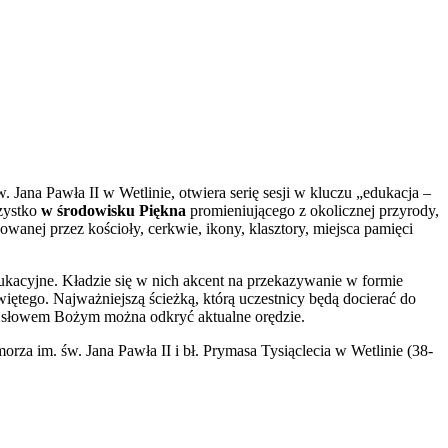
 Jana Pawła II w Wetlinie, otwiera serię sesji w kluczu „edukacja –
szystko
w środowisku Piękna
promieniującego z okolicznej przyrody,
owanej przez kościoły, cerkwie, ikony, klasztory, miejsca pamięci
kacyjne. Kładzie się w nich akcent na przekazywanie w formie
iętego. Najważniejszą ścieżką, którą uczestnicy będą docierać do
u ze słowem Bożym można odkryć aktualne orędzie.
za im. św. Jana Pawła II i bł. Prymasa Tysiąclecia w Wetlinie (38-