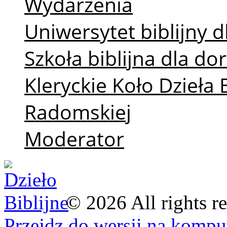
Wydarzenia
Uniwersytet biblijny d
Szkoła biblijna dla d
Kleryckie Koło Dzieła 
Radomskiej
Moderator
©
2026
All rights r
Przejdz do wersji na kompu