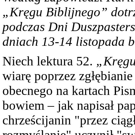
„Kręgu Biblijnego”
dotr
podczas Dni Duszpastersk
dniach 13-14 listopada b
Niech lektura 52.
„Kręgu
wiarę poprzez zgłębiani
obecnego na kartach Pis
bowiem – jak napisał pap
chrześcijanin "przez ciąg
rozmyślanie" uczynił "sw