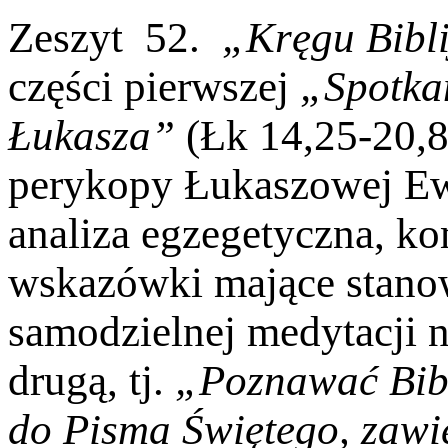
Zeszyt 52.
„Kręgu Bibl
części pierwszej
„Spotka
Łukasza”
(Łk 14,25-20,8
perykopy Łukaszowej Ew
analiza egzegetyczna, ko
wskazówki mające stanow
samodzielnej medytacji
drugą, tj.
„Poznawać Bib
do Pisma Świętego,
zawie