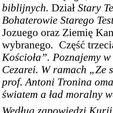
biblijnych
.
Dział
Stary T
Bohaterowie Starego Te
Jozuego oraz Ziemię Kan
wybranego
.
Część trzec
Kościoła”.
Poznajemy w 
Cezarei. W ramach
„Ze s
prof. Antoni Tronina om
światem a ład moralny w
Według zapowiedzi Kurii 