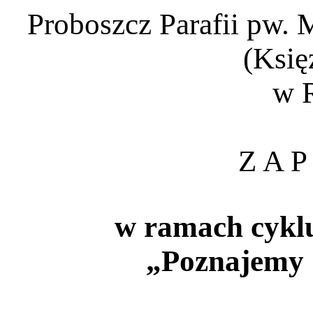
Proboszcz Parafii pw. 
(Księ
w 
Z A P
w ramach cyklu
„Poznajemy 