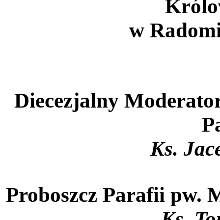
Królo
w Radomiu
Diecezjalny Moderator
P
Ks. Jac
Proboszcz Parafii pw. 
Ks. T