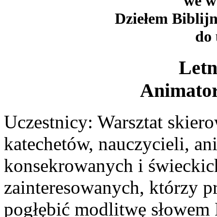
we w
Dziełem Biblij
do 
Letn
Animator
Uczestnicy: Warsztat skiero
katechetów, nauczycieli, a
konsekrowanych i świeckic
zainteresowanych, którzy pr
pogłębić modlitwę słowem 