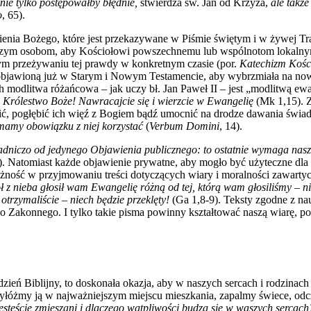
nie tylko postępowałby błędnie,
stwierdza św. Jan od Krzyża,
ale takż
o
, 65).
ia Bożego, które jest przekazywane w Piśmie świętym i w żywej Trady
ynczym osobom, aby Kościołowi powszechnemu lub wspólnotom lokaln
ym przeżywaniu tej prawdy w konkretnym czasie (por.
Katechizm Kości
 objawioną już w Starym i Nowym Testamencie, aby wybrzmiała na now
h modlitwa różańcowa – jak uczy bł. Jan Paweł II – jest „modlitwą ew
s Królestwo Boże! Nawracajcie się i wierzcie w Ewangelię
(Mk 1,15). 
wrócić, pogłębić ich więź z Bogiem bądź umocnić na drodze dawania św
 mamy obowiązku z niej korzystać
(
Verbum Domini
, 14).
sadniczo od jedynego Objawienia publicznego: to ostatnie wymaga nas
4). Natomiast każde objawienie prywatne, aby mogło być użyteczne dla
rożność w przyjmowaniu treści dotyczących wiary i moralności zawar
z nieba głosił wam Ewangelię różną od tej, którą wam głosiliśmy – nie
trzymaliście – niech będzie przeklęty!
(Ga 1,8-9). Teksty zgodne z na
o Zakonnego. I tylko takie pisma powinny kształtować naszą wiarę, po
ydzień Biblijny, to doskonała okazja, aby w naszych sercach i rodzina
 Wyłóżmy ją w najważniejszym miejscu mieszkania, zapalmy świece, od
steście zmieszani i dlaczego wątpliwości budzą się w waszych sercach? 