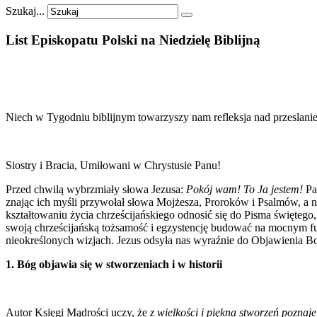
Szukaj...
List
Episkopatu
Polski
na
Niedzielę
Biblijną
Niech w Tygodniu biblijnym towarzyszy nam refleksja nad przeslan
Siostry i Bracia, Umiłowani w Chrystusie Panu!
Przed chwilą wybrzmiały słowa Jezusa:
Pokój wam! To Ja jestem!
Pa
znając ich myśli przywołał słowa Mojżesza, Proroków i Psalmów, a n
kształtowaniu życia chrześcijańskiego odnosić się do Pisma święteg
swoją chrześcijańską tożsamość i egzystencję budować na mocnym fun
nieokreślonych wizjach. Jezus odsyła nas wyraźnie do Objawienia 
1. Bóg objawia się w stworzeniach i w historii
Autor Księgi Mądrości uczy, że
z wielkości i piękna stworzeń poznaj