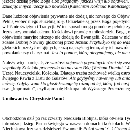
jeszcze dzisiaj pytać Boga albo
pragnąłby jakichś wizji lub objawień
,
szukając innych rzeczy lub nowości
(
Katechizm Kościoła Katolickieg
Dane ludziom objawienia prywatne nie dodają nic nowego do Objawien
Pełnią wobec niego służebną rolę. Udzielane są przez Boga pojed
w Piśmie świętym i Tradycji. W ten sposób mogą pomóc w pełniejsz
Jezus przypomniał całemu Kościołowi prawdę o miłosierdziu Boga,
objawienia maryjne niczego nie dodają do Ewangelii. Zalecana w nic
zdanie Dobrej Nowiny głoszonej przez Jezusa:
Przybliżyło się do wa
głębokich przeżyć religijnych, służą najczęściej temu, aby ich na
powołanie czy charyzmat.
Jest to pomoc, którą otrzymujemy, ale nie
Należy więc pamiętać, że
wartość objawień prywatnych różni się za
wspólnoty Kościoła przemawia do nas sam Bóg
(
Verbum Domini
, 1
Urząd Nauczycielski Kościoła. Dlatego trzeba zachować wielką ost
świętego Pawła z Listu do Galatów:
Ale gdybyśmy nawet my lub anioł 
mówię: Gdyby wam kto głosił Ewangelię różną od tej, którą [od nas] o
tzw. „imprimatur”, czyli aprobatę Biskupa lub Wyższego Przełożoneg
Umiłowani w Chrystusie Panu!
Obchodzona dziś po raz czwarty Niedziela Biblijna, która otwiera T
intronizacji księgi Pisma świętego w naszych domach i kościołach.
Niech słowa Jezusa z dzisiejszej Ewangelii:
Pokój wam! (...) Czemu je