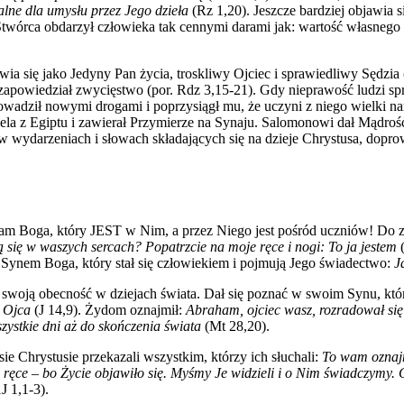
alne dla umysłu przez Jego dzieła
(Rz 1,20). Jeszcze bardziej objawia 
Stwórca obdarzył człowieka tak cennymi darami jak: wartość własnego c
ia się jako Jedyny Pan życia, troskliwy Ojciec i sprawiedliwy Sędzia 
 i zapowiedział zwycięstwo (por. Rdz 3,15-21). Gdy nieprawość ludzi s
owadził nowymi drogami i poprzysiągł mu, że uczyni z niego wielki na
la z Egiptu i zawierał Przymierze na Synaju. Salomonowi dał Mądrość 
, w wydarzeniach i słowach składających się na dzieje Chrystusa, dopr
nam Boga, który JEST w Nim, a przez Niego jest pośród uczniów! Do z
 się w waszych sercach? Popatrzcie na moje ręce i nogi: To ja jestem
(
Synem Boga, który stał się człowiekiem i pojmują Jego świadectwo:
J
y swoją obecność w dziejach świata. Dał się poznać w swoim Synu, kt
i Ojca
(J 14,9). Żydom oznajmił:
Abraham, ojciec wasz, rozradował się z
zystkie dni aż do skończenia świata
(Mt 28,20).
 Chrystusie przekazali wszystkim, którzy ich słuchali:
T
o wam ozna
e ręce – bo Życie objawiło się. Myśmy Je widzieli i o Nim świadczymy.
J 1,1-3).