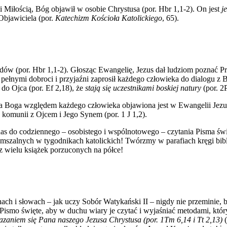
i Miłością, Bóg objawił w osobie Chrystusa (por. Hbr 1,1-2). On jest
j
Objawiciela (por.
Katechizm Kościoła Katolickiego
, 65).
ów (por. Hbr 1,1-2). Głosząc Ewangelię, Jezus dał ludziom poznać Pr
pełnymi dobroci i przyjaźni zaprosił każdego człowieka do dialogu z 
 do Ojca (por. Ef 2,18), że
stają się uczestnikami boskiej natury
(por. 2P
ola Boga względem każdego człowieka objawiona jest w Ewangelii Jez
 komunii z Ojcem i Jego Synem (por. 1 J 1,2).
a nas do codziennego – osobistego i wspólnotowego – czytania Pisma 
ń mszalnych w tygodnikach katolickich! Twórzmy w parafiach kręgi b
z wielu książek porzuconych na półce!
ch i słowach – jak uczy Sobór Watykański II – nigdy nie przeminie, b
Pismo święte, aby w duchu wiary je czytać i wyjaśniać metodami, któr
zaniem się Pana naszego Jezusa Chrystusa
(por. 1Tm 6,14 i Tt 2,13)
(