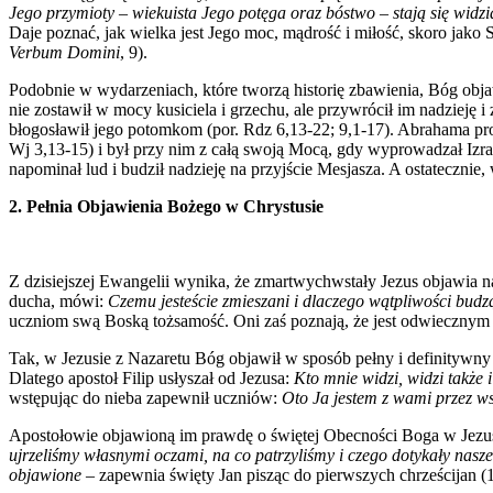
Jego przymioty – wiekuista Jego potęga oraz bóstwo – stają się widzi
Daje poznać, jak wielka jest Jego moc, mądrość i miłość, skoro jako 
Verbum Domini
, 9).
Podobnie w wydarzeniach, które tworzą historię zbawienia, Bóg objaw
nie zostawił w mocy kusiciela i grzechu, ale przywrócił im nadzieję
błogosławił jego potomkom (por. Rdz 6,13-22; 9,1-17). Abrahama pr
Wj 3,13-15) i był przy nim z całą swoją Mocą, gdy wyprowadzał Izrae
napominał lud i budził nadzieję na przyjście Mesjasza. A ostatecznie
2. Pełnia Objawienia Bożego w Chrystusie
Z dzisiejszej Ewangelii wynika, że zmartwychwstały Jezus objawia 
ducha, mówi:
Czemu jesteście zmieszani i dlaczego wątpliwości budzą
uczniom swą Boską tożsamość. Oni zaś poznają, że jest odwiecznym 
Tak, w Jezusie z Nazaretu Bóg objawił w sposób pełny i definitywn
Dlatego apostoł Filip usłyszał od Jezusa:
Kto mnie widzi, widzi także 
wstępując do nieba zapewnił uczniów:
Oto Ja jestem z wami przez ws
Apostołowie objawioną im prawdę o świętej Obecności Boga w Jezusie
ujrzeliśmy własnymi oczami, na co patrzyliśmy i czego dotykały nasz
objawione
– zapewnia święty Jan pisząc do pierwszych chrześcijan (1