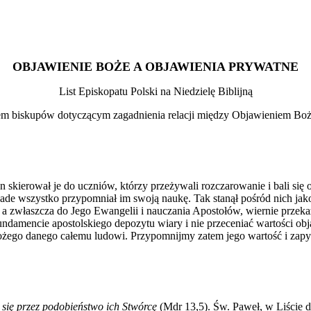
OBJAWIENIE BOŻE A OBJAWIENIA PRYWATNE
List Episkopatu Polski na Niedzielę Biblijną
iem biskupów dotyczącym zagadnienia relacji między Objawieniem Bo
n skierował je do uczniów, którzy przeżywali rozczarowanie i bali się 
ade wszystko przypomniał im swoją naukę. Tak stanął pośród nich jak
o, a zwłaszcza do Jego Ewangelii i nauczania Apostołów, wiernie przek
damencie apostolskiego depozytu wiary i nie przeceniać wartości obja
Bożego danego całemu ludowi. Przypomnijmy zatem jego wartość i zap
e się przez podobieństwo ich Stwórcę
(Mdr 13,5). Św. Paweł, w Liście 