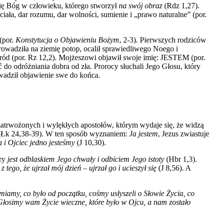
się Bóg w człowieku, którego stworzył
na swój obraz
(Rdz 1,27).
iała, dar rozumu, dar wolności, sumienie i „prawo naturalne” (por.
(por.
Konstytucja o Objawieniu Bożym
, 2-3). Pierwszych rodziców
prowadziła na ziemię potop, ocalił sprawiedliwego Noego i
ród (por. Rz 12,2). Mojżeszowi objawił swoje imię: JESTEM (por.
do odróżniania dobra od zła. Prorocy słuchali Jego Głosu, który
owadził objawienie swe do końca.
atrwożonych i wylękłych apostołów, którym wydaje się, że widzą
Łk 24,38-39). W ten sposób wyznaniem:
Ja jestem
, Jezus zwiastuje
a i Ojciec jedno jesteśmy
(J 10,30).
óry
jest
odblaskiem Jego chwały i odbiciem Jego istoty
(Hbr 1,3).
 tego, że ujrzał mój dzień – ujrzał go i ucieszył się
(J 8,56). A
jmiamy
, co było od początku, cośmy usłyszeli o Słowie Życia, co
 Głosimy wam Życie wieczne, które było w Ojcu, a nam zostało