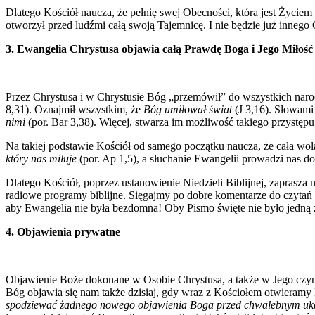
Dlatego Kościół naucza, że pełnię swej Obecności, która jest Życiem 
otworzył przed ludźmi całą swoją Tajemnicę. I nie będzie już innego 
3. Ewangelia Chrystusa objawia całą Prawdę Boga i Jego Miłość
Przez Chrystusa i w Chrystusie Bóg „przemówił” do wszystkich narod
8,31). Oznajmił wszystkim, że
Bóg umiłował świat
(J 3,16). Słowami 
nimi
(por. Bar 3,38). Więcej, stwarza im możliwość takiego przystępu
Na takiej podstawie Kościół od samego początku naucza, że cała w
który nas miłuje
(por. Ap 1,5), a słuchanie Ewangelii prowadzi nas do
Dlatego Kościół, poprzez ustanowienie Niedzieli Biblijnej, zaprasz
radiowe programy biblijne. Sięgajmy po dobre komentarze do czyta
aby Ewangelia nie była bezdomna! Oby Pismo święte nie było jedną 
4. Objawienia prywatne
Objawienie Boże dokonane w Osobie Chrystusa, a także w Jego czyna
Bóg objawia się nam także dzisiaj, gdy wraz z Kościołem otwieramy 
spodziewać żadnego nowego objawienia Boga przed chwalebnym uka