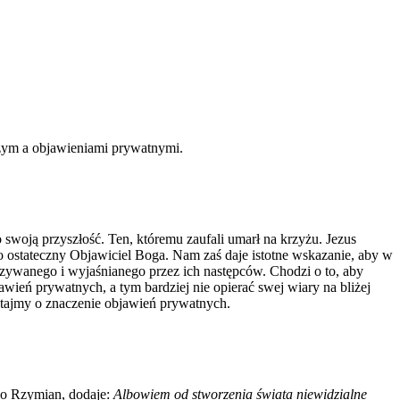
żym a objawieniami prywatnymi.
o swoją przyszłość. Ten, któremu zaufali umarł na krzyżu. Jezus
o ostateczny Objawiciel Boga. Nam zaś daje istotne wskazanie, aby w
azywanego i wyjaśnianego przez ich następców. Chodzi o to, aby
wień prywatnych, a tym bardziej nie opierać swej wiary na bliżej
ytajmy o znaczenie objawień prywatnych.
do Rzymian, dodaje:
Albowiem od stworzenia świata niewidzialne