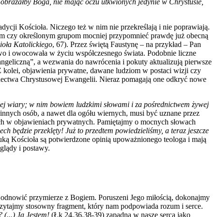
e obrażałby Boga, nie mając oczu utkwionych jedynie w Chrystusie,
cji Kościoła. Niczego też w nim nie przekreślają i nie poprawiają.
ym czy określonym grupom mocniej przypomnieć prawdę już obecną
oła Katolickiego
, 67). Przez świętą Faustynę – na przykład – Pan
o i owocowała w życiu współczesnego świata. Podobnie liczne
angeliczną”, a wezwania do nawrócenia i pokuty aktualizują pierwsze
Z kolei, objawienia prywatne, dawane ludziom w postaci wizji czy
iadectwa Chrystusowej Ewangelii. Nieraz pomagają one odkryć nowe
zej wiary; w nim bowiem ludzkimi słowami i za pośrednictwem żywej
 innych osób, a nawet dla ogółu wiernych, musi być uznane przez
tych w objawieniach prywatnych. Pamiętajmy o mocnych słowach
ch będzie przeklęty! Już to przedtem powiedzieliśmy, a teraz jeszcze
uką Kościoła są potwierdzone opinią upoważnionego teologa i mają
glądy i postawy.
ch odnowić przymierze z Bogiem. Poruszeni Jego miłością, dokonajmy
czytajmy stosowny fragment, który nam podpowiada rozum i serce.
(...) Ja Jestem!
(Łk 24,36.38-39) zapadną w nasze serca jako