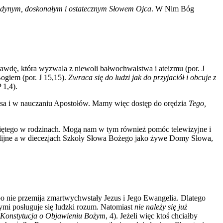
edynym, doskonałym i ostatecznym Słowem Ojca
. W Nim Bóg
awdę, która wyzwala z niewoli bałwochwalstwa i ateizmu (por. J
Bogiem (por. J 15,15).
Zwraca się do ludzi jak do przyjaciół i obcuje z
 1,4).
usa i w nauczaniu Apostołów. Mamy więc dostęp do orędzia
Tego,
świętego w rodzinach. Mogą nam w tym również pomóc telewizyjne i
iblijne a w diecezjach Szkoły Słowa Bożego jako żywe Domy Słowa,
o nie przemija zmartwychwstały Jezus i Jego Ewangelia. Dlatego
ymi posługuje się ludzki rozum. Natomiast
nie należy się już
Konstytucja o Objawieniu Bożym
, 4). Jeżeli więc ktoś chciałby