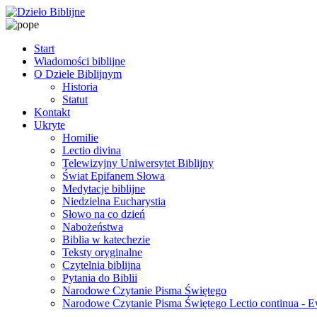
Start
Wiadomości biblijne
O Dziele Biblijnym
Historia
Statut
Kontakt
Ukryte
Homilie
Lectio divina
Telewizyjny Uniwersytet Biblijny
Świat Epifanem Słowa
Medytacje biblijne
Niedzielna Eucharystia
Słowo na co dzień
Nabożeństwa
Biblia w katechezie
Teksty oryginalne
Czytelnia biblijna
Pytania do Biblii
Narodowe Czytanie Pisma Świętego
Narodowe Czytanie Pisma Świętego Lectio continua - 