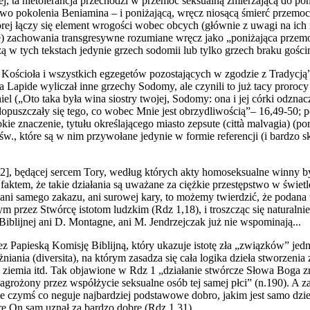
, ta nietolerancja przechodzi w przemoc seksualną zmierzającą do pon
wo pokolenia Beniamina – i poniżającą, wręcz niosącą śmierć przemoc 
ej łączy się element wrogości wobec obcych (głównie z uwagi na ich m
) zachowania transgresywne rozumiane wręcz jako „poniżająca przemoc
zą w tych tekstach jedynie grzech sodomii lub tylko grzech braku gości
 Kościoła i wszystkich egzegetów pozostających w zgodzie z Tradycją”
a Lapide wyliczał inne grzechy Sodomy, ale czynili to już tacy prorocy
l („Oto taka była wina siostry twojej, Sodomy: ona i jej córki odznacza
 dopuszczały się tego, co wobec Mnie jest obrzydliwością”– 16,49-50; 
 znaczenie, tytułu określającego miasto zepsute (città malvagia) (por.
 św., które są w nim przywołane jedynie w formie referencji (i bardz
3)[2], będącej sercem Tory, według których akty homoseksualne winny b
 faktem, że takie działania są uważane za ciężkie przestępstwo w świe
ani samego zakazu, ani surowej kary, to możemy twierdzić, że podana
 przez Stwórcę istotom ludzkim (Rdz 1,18), i troszcząc się naturalni
i Biblijnej ani D. Montagne, ani M. Jendrzejczak już nie wspominają...
pieską Komisję Biblijną, który ukazuje istotę zła „związków” jednop
óżniania (diversita), na którym zasadza się cała logika dzieła stworze
o i ziemia itd. Tak objawione w Rdz 1 „działanie stwórcze Słowa Boga
agrożony przez współżycie seksualne osób tej samej płci” (n.190). A z
 czymś co neguje najbardziej podstawowe dobro, jakim jest samo dzie
re On sam uznał za bardzo dobre (Rdz 1,31).