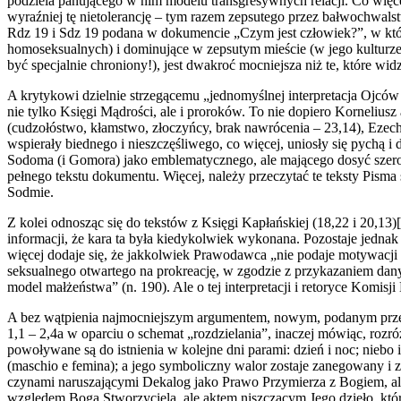
podziela panującego w nim modelu transgresywnych relacji. Co więcej
wyraźniej tę nietolerancję – tym razem zepsutego przez bałwochwalst
Rdz 19 i Sdz 19 podana w dokumencie „Czym jest człowiek?”, w któr
homoseksualnych) i dominujące w zepsutym mieście (w jego kulturze
być specjalnie chroniony!), jest dwakroć mocniejsza niż te, które wid
A krytykowi dzielnie strzegącemu „jednomyślnej interpretacja Ojców
nie tylko Księgi Mądrości, ale i proroków. To nie dopiero Korneliusz 
(cudzołóstwo, kłamstwo, złoczyńcy, brak nawrócenia – 23,14), Ezechie
wspierały biednego i nieszczęśliwego, co więcej, uniosły się pychą i
Sodoma (i Gomora) jako emblematycznego, ale mającego dosyć szerokie
pełnego tekstu dokumentu. Więcej, należy przeczytać te teksty Pisma
Sodmie.
Z kolei odnosząc się do tekstów z Księgi Kapłańskiej (18,22 i 20,1
informacji, że kara ta była kiedykolwiek wykonana. Pozostaje jednak
więcej dodaje się, że jakkolwiek Prawodawca „nie podaje motywacji 
seksualnego otwartego na prokreację, w zgodzie z przykazaniem danym
model małżeństwa” (n. 190). Ale o tej interpretacji i retoryce Komisj
A bez wątpienia najmocniejszym argumentem, nowym, podanym przez Pa
1,1 – 2,4a w oparciu o schemat „rozdzielania”, inaczej mówiąc, rozr
powoływane są do istnienia w kolejne dni parami: dzień i noc; nieb
(maschio e femina); a jego symboliczny walor zostaje zanegowany i z
czynami naruszającymi Dekalog jako Prawo Przymierza z Bogiem, ale
względem Boga Stworzyciela, ale aktem niszczącym Jego dzieło, któ