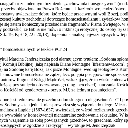
aragrafu o znamiennym brzmieniu „zachowania transgresywne” (modali
eń przeciw objawionemu Prawu Bożemu jak kazirodztwo, cudzołóstwo, 
e postawy uwłaczające dobru, które będąc przeciwnymi woli Bożej, po
czesnej kultury zachodniej dotyczące homoseksualizmu i związków hom
e się zatem koniecznym przebadanie fragmentów Pisma Świętego, w k
y podkreślić, że Biblia nie mówi o inklinacji erotycznej do osoby tej s
 Sdz 19, Kpł 18,22 i 20,13), dopełniona analizą najważniejszych w te
w” homoseksualnych w tekście PCh24
rtykuł Marcina Jendrzejczaka pod alarmującym tytułem: „Sodoma spł
j Komisji Biblijnej, jaką napisała Diane Montagne [lifesitenews.com],
nął na Sodomę karę Bożą. Jak pisze Montagne, według teologów z Komis
amowane homoseksualne żądze, lecz potępia postępowanie społecznych 
ug autorów fragment Księgi Mądrości, wskazujący, że to właśnie niena
 służącą przesunięciu obserwowanego (ang. perceived) nauczania Kościo
ego Kościół od genderyzmu - przyp. MJ) za jednym posunięciem”.
iwione jest redukowanie grzechu sodomskiego do niegościnności?” I po
 Sodomy – ten jednak nie sprowadza się wyłącznie do niego. Mieszkańc
liusz a Lapide (1567-1637) stwierdzał, że wśród rozlicznych grzechów
ostawa wywołała w konsekwencji nienaturalne zachowania seksualne. W k
óżnych wzajemnie ze sobą powiązanych grzechów, to grzechem, który s
ozostających w zgodzie z Tradycją” – wyrokuje M. Jendrzejczak.