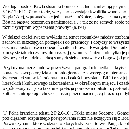
Według apostoła Pawła stosunki homoseksualne manifestują jedynie „p
5,16-17; Ef 2,3); w istocie, wszystko to zostaje skwalifikowane jako
Kapłańskiej, wprowadzając jedną ważną różnicę, polegającą na tym, ż
Bóg na pastwę bezecnych namiętności (…) tak że na samych sobie pon
różnic symptom wypaczenia prawdy” (n.193).
W dalszej części swego wykładu na temat stosunków między osobami
zachowań niszczących porządek i do przemocy. I dotyczy to wszystkich 
oczami apostoła oświeconego światłem Prawa i Ewangelii. Dochodzi 
którzy się takich czynów dopuszczają, winni są śmierci, nie tylko je
Stworzyciela: ludzie ci chcą samych siebie uznawać za bogów (idąc 
Przytaczana przez mnie w powyższych paragrafach medialna krytyka d
ponadczasowego orędzia antropologiczno – zbawczego; o interpretac
świętego tekstu, w ich oderwaniu od całości przesłania Biblii oraz je
literackich i kulturowego zakorzenienia w określonym miejscu i czasi
współczesnym. Tylko taka interpretacja pomoże moralistom, pastora
kultury i antropologii chrześcijańskiej przed nacierającą filozofi
[1] Pełne brzmienie tekstu 2 P 2,6-10: „Także miasta Sodomę i Gomor
pod ciężarem rozpustnego postępowania ludzi nie liczących się z B
Prawu czynami, które widział i o których słyszał – to wie Pan, jak
idą za głosem ciała w nieczystej żądzy i pogardę okazują Władzy: z