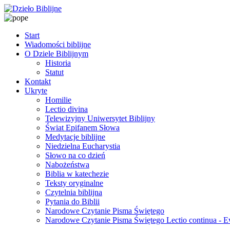
Start
Wiadomości biblijne
O Dziele Biblijnym
Historia
Statut
Kontakt
Ukryte
Homilie
Lectio divina
Telewizyjny Uniwersytet Biblijny
Świat Epifanem Słowa
Medytacje biblijne
Niedzielna Eucharystia
Słowo na co dzień
Nabożeństwa
Biblia w katechezie
Teksty oryginalne
Czytelnia biblijna
Pytania do Biblii
Narodowe Czytanie Pisma Świętego
Narodowe Czytanie Pisma Świętego Lectio continua - 