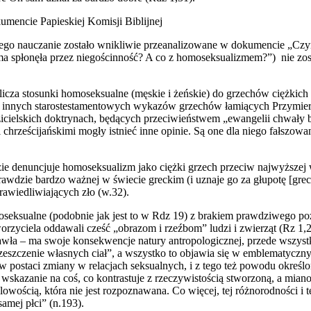
umencie Papieskiej Komisji Biblijnej
ego nauczanie zostało wnikliwie przeanalizowane w dokumencie „Czym 
a spłonęła przez niegościnność? A co z homoseksualizmem?”) nie zo
icza stosunki homoseksualne (męskie i żeńskie) do grzechów ciężkich i
i innych starostestamentowych wykazów grzechów łamiących Przymierz
ielskich doktrynach, będących przeciwieństwem „ewangelii chwały bł
chrześcijańskimi mogły istnieć inne opinie. Są one dla niego fałszo
ie denuncjuje homoseksualizm jako ciężki grzech przeciw najwyższej 
Prawdzie bardzo ważnej w świecie greckim (i uznaje go za głupotę [gre
awiedliwiających zło (w.32).
seksualne (podobnie jak jest to w Rdz 19) z brakiem prawdziwego pozn
rzyciela oddawali cześć „obrazom i rzeźbom” ludzi i zwierząt (Rz 1,20
awła – ma swoje konsekwencje natury antropologicznej, przede wszystki
zczeszczenie własnych ciał”, a wszystko to objawia się w emblematycz
staci zmiany w relacjach seksualnych, i z tego też powodu określon
 wskazanie na coś, co kontrastuje z rzeczywistością stworzoną, a mia
celowością, która nie jest rozpoznawana. Co więcej, tej różnorodności i
samej płci” (n.193).