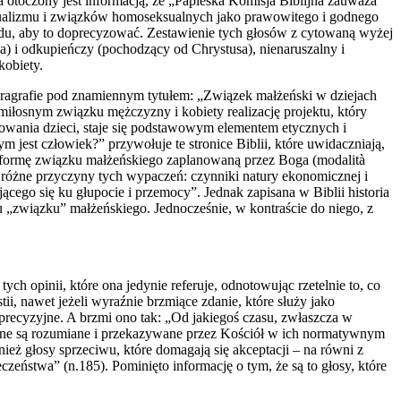
 otoczony jest informacją, że „Papieska Komisja Biblijna zauważa
eksualizmu i związków homoseksualnych jako prawowitego i godnego
trudu, aby to doprecyzować. Zestawienie tych głosów z cytowaną wyżej
) i odkupieńczy (pochodzący od Chrystusa), nienaruszalny i
kobiety.
ragrafie pod znamiennym tytułem: „Związek małżeński w dziejach
miłosnym związku mężczyzny i kobiety realizację projektu, który
chowania dzieci, staje się podstawowym elementem etycznych i
jest człowiek?” przywołuje te stronice Biblii, które uwidaczniają,
ą formę związku małżeńskiego zaplanowaną przez Boga (modalità
na różne przyczyny tych wypaczeń: czynniki natury ekonomicznej i
cego się ku głupocie i przemocy”. Jednak zapisana w Biblii historia
u „związku” małżeńskiego. Jednocześnie, w kontraście do niego, z
ych opinii, które ona jedynie referuje, odnotowując rzetelnie to, co
i, nawet jeżeli wyraźnie brzmiące zdanie, które służy jako
o precyzyjne. A brzmi ono tak: „Od jakiegoś czasu, zwłaszcza w
 one są rozumiane i przekazywane przez Kościół w ich normatywnym
eż głosy sprzeciwu, które domagają się akceptacji – na równi z
ństwa” (n.185). Pominięto informację o tym, że są to głosy, które