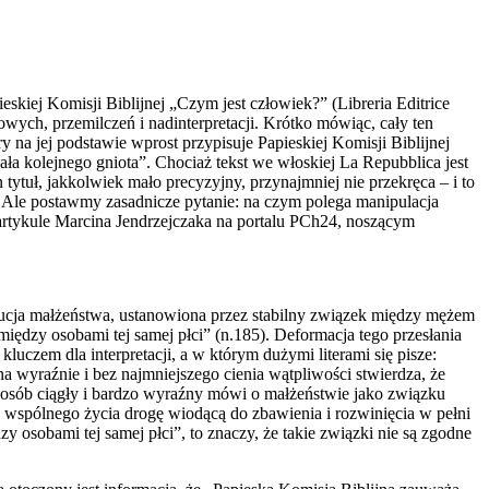
iej Komisji Biblijnej „Czym jest człowiek?” (Libreria Editrice
ych, przemilczeń i nadinterpretacji. Krótko mówiąc, cały ten
y na jej podstawie wprost przypisuje Papieskiej Komisji Biblijnej
a kolejnego gniota”. Chociaż tekst we włoskiej La Repubblica jest
tytuł, jakkolwiek mało precyzyjny, przynajmniej nie przekręca – i to
. Ale postawmy zasadnicze pytanie: na czym polega manipulacja
artykule Marcina Jendrzejczaka na portalu PCh24, noszącym
tucja małżeństwa, ustanowiona przez stabilny związek między mężem
 między osobami tej samej płci” (n.185). Deformacja tego przesłania
czem dla interpretacji, a w którym dużymi literami się pisze:
 wyraźnie i bez najmniejszego cienia wątpliwości stwierdza, że
posób ciągły i bardzo wyraźny mówi o małżeństwie jako związku
ch wspólnego życia drogę wiodącą do zbawienia i rozwinięcia w pełni
y osobami tej samej płci”, to znaczy, że takie związki nie są zgodne