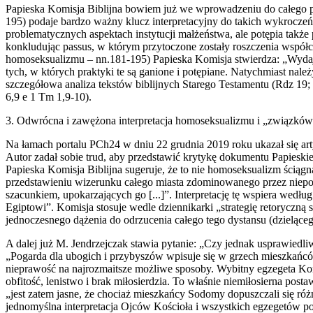
Papieska Komisja Biblijna bowiem już we wprowadzeniu do całego p
195) podaje bardzo ważny klucz interpretacyjny do takich wykrocz
problematycznych aspektach instytucji małżeństwa, ale potępia takż
konkludując passus, w którym przytoczone zostały roszczenia współ
homoseksualizmu – nn.181-195) Papieska Komisja stwierdza: „Wydaj
tych, w których praktyki te są ganione i potępiane. Natychmiast należ
szczegółowa analiza tekstów biblijnych Starego Testamentu (Rdz 19;
6,9 e 1 Tm 1,9-10).
3. Odwrócna i zawężona interpretacja homoseksualizmu i „związkó
Na łamach portalu PCh24 w dniu 22 grudnia 2019 roku ukazał się a
Autor zadał sobie trud, aby przedstawić krytykę dokumentu Papieskie
Papieska Komisja Biblijna sugeruje, że to nie homoseksualizm ściąg
przedstawieniu wizerunku całego miasta zdominowanego przez niepoh
szacunkiem, upokarzających go [...]”. Interpretację tę wspiera wedł
Egiptowi”. Komisja stosuje wedle dziennikarki „strategię retoryczną
jednoczesnego dążenia do odrzucenia całego tego dystansu (dzieląc
A dalej już M. Jendrzejczak stawia pytanie: „Czy jednak usprawiedl
„Pogarda dla ubogich i przybyszów wpisuje się w grzech mieszkańców
nieprawość na najrozmaitsze możliwe sposoby. Wybitny egzegeta Korne
obfitość, lenistwo i brak miłosierdzia. To właśnie niemiłosierna p
„jest zatem jasne, że chociaż mieszkańcy Sodomy dopuszczali się r
jednomyślna interpretacja Ojców Kościoła i wszystkich egzegetów p