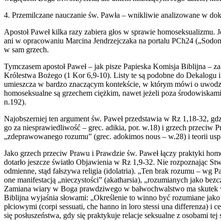
4. Przemilczane nauczanie św. Pawła – wnikliwie analizowane w dok
Apostoł Paweł kilka razy zabiera głos w sprawie homoseksualizmu. J
ani w opracowaniu Marcina Jendrzejczaka na portalu PCh24 („Sodom
w sam grzech.
Tymczasem apostoł Paweł – jak pisze Papieska Komisja Biblijna – zal
Królestwa Bożego (1 Kor 6,9-10). Listy te są podobne do Dekalogu 
umieszcza w bardzo znaczącym kontekście, w którym mówi o uwodzic
homoseksualne są grzechem ciężkim, nawet jeżeli poza środowiskami 
n.192).
Najobszerniej ten argument św. Paweł przedstawia w Rz 1,18-32, gdz
go za niesprawiedliwość – grec. adikia, por. w.18) i grzech przeciw 
„zdeprawowanego rozumu” (grec. adokimos nous – w.28) i teorii uspr
Jako grzech przeciw Prawu i Prawdzie św. Paweł łączy praktyki homo
dotarło jeszcze światło Objawienia w Rz 1,9-32. Nie rozpoznając Stwo
odmienne, stąd fałszywa religia (idolatria). „Ten brak rozumu – wg P
one manifestacją „nieczystości” (akatharsia), „rozumianych jako be
Zamiana wiary w Boga prawdziwego w bałwochwalstwo ma skutek w po
Biblijna wyjaśnia słowami: „Określenie to winno być rozumiane jako
płciowymi (corpi sessuati, che hanno in loro stessi una differenza) i 
się posłuszeństwa, gdy się praktykuje relacje seksualne z osobami tej 