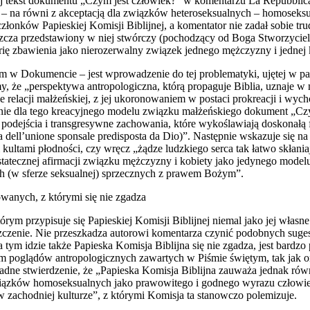
żej tekst dokumentu „Czym jest człowiek?” w komentarzu La Repubblica
acji – na równi z akceptacją dla związków heteroseksualnych – homos
 członków Papieskiej Komisji Biblijnej, a komentator nie zadał sobie 
zcza przedstawiony w niej stwórczy (pochodzący od Boga Stworzyciela
ię zbawienia jako nierozerwalny związek jednego mężczyzny i jednej 
 w Dokumencie – jest wprowadzenie do tej problematyki, ujętej w pa
, że „perspektywa antropologiczna, którą propaguje Biblia, uznaje w 
e relacji małżeńskiej, z jej ukoronowaniem w postaci prokreacji i wy
nie dla tego kreacyjnego modelu związku małżeńskiego dokument „Czym 
e podejścia i transgresywne zachowania, które wykoślawiają doskonał
ta dell’unione sponsale predisposta da Dio)”. Następnie wskazuje się 
ltami płodności, czy wręcz „żądze ludzkiego serca tak łatwo skłaniają
statecznej afirmacji związku mężczyzny i kobiety jako jedynego model
ch (w sferze seksualnej) sprzecznych z prawem Bożym”.
towanych, z którymi się nie zgadza
m przypisuje się Papieskiej Komisji Biblijnej niemal jako jej własne t
czenie. Nie przeszkadza autorowi komentarza czynić podobnych sugesti
 tym idzie także Papieska Komisja Biblijna się nie zgadza, jest bardz
ędem poglądów antropologicznych zawartych w Piśmie świętym, tak jak
ne stwierdzenie, że „Papieska Komisja Biblijna zauważa jednak równi
ązków homoseksualnych jako prawowitego i godnego wyrazu człowiecze
a w zachodniej kulturze”, z którymi Komisja ta stanowczo polemizuje.