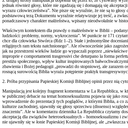
Z drugiej strony manipulacja dopełnia się przez to, że cytowany wy
jednak również głosy, które nie zgadzają się i domagają się akcept
wyrazu człowieczeństwa”. Nie pisze się wyraźnie, że nie są to głosy
podstawową tezą Dokumentu wyraźnie relatywizuje jej treść, a zwłas
ponadczasowy charakter małżeństwa, wpisany nieodwołalnie w histor
Właściwym kontekstem dla prawdy o małżeństwie w Biblii – podanym
ludzkości: problemy, normy, wykroczenia”. W punkcie nr 171 czytamy
chce dla człowieka Stwórca (Rdz 1–2). Stałe i jednomyślne doceniani
religijnych ram tekstu natchnionego”. Ale równocześnie jako zagroże
jak na przestrzeni wieków ludzie go wypaczali poprzez „niewłaściw
improprie e comportamenti trasgressivi che deturpano la forma perfet
prestiżu społecznego, wpływ kultur inspirowanych bałwochwalczymi ku
zbawienia i Bożej pedagogii „prowadzi do stopniowej, ale zarazem o
rosnącą surowością Biblia wyraża potępienie praktyk transgresywny
2. Próba przypisania Papieskiej Komisji Biblijnej opinii przez nią cy
Manipulacją jest kolejny fragment komentarza w La Repubblica, w który
w publicznej debacie na temat homoseksualizmu pojawia się jako rosz
wprowadzenie do prezentacji tych poglądów, z którymi Biblia, a co za
kulturze zachodniej, ujawniły się głosy sprzeciwu (dissenso) wzgl
znaczeniu”. Ale w komentarzu dziennika La Repubblica czytamy dosad
akceptacją dla związków heteroseksualnych – homoseksualizmu i zwi
nie ujawniły się w łonie Papieskiej Komisji Biblijnej, ale „zwłaszcz