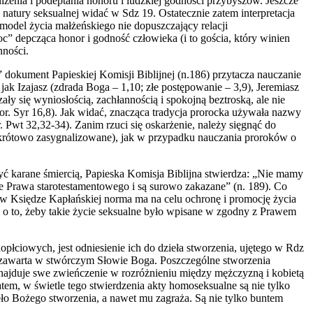
iżenia i podeptania honoru i ludzkiej godności przybyszów. Jeszcze
natury seksualnej widać w Sdz 19. Ostatecznie zatem interpretacja
odel życia małżeńskiego nie dopuszczający relacji
” depcząca honor i godność człowieka (i to gościa, który winien
nności.
 dokument Papieskiej Komisji Biblijnej (n.186) przytacza nauczanie
 jak Izajasz (zdrada Boga – 1,10; złe postępowanie – 3,9), Jeremiasz
ły się wyniosłością, zachłannością i spokojną beztroską, ale nie
por. Syr 16,8). Jak widać, znacząca tradycja prorocka używała nazwy
 Pwt 32,32-34). Zanim rzuci się oskarżenie, należy sięgnąć do
o skrótowo zasygnalizowane), jak w przypadku nauczania proroków o
yć karane śmiercią, Papieska Komisja Biblijna stwierdza: „Nie mamy
tle Prawa starotestamentowego i są surowo zakazane” (n. 189). Co
 w Księdze Kapłańskiej norma ma na celu ochronę i promocję życia
e o to, żeby takie życie seksualne było wpisane w zgodny z Prawem
łciowych, jest odniesienie ich do dzieła stworzenia, ujętego w Rdz
nia zawarta w stwórczym Słowie Boga. Poszczególne stworzenia
 znajduje swe zwieńczenie w rozróżnieniu między mężczyzną i kobietą
atem, w świetle tego stwierdzenia akty homoseksualne są nie tylko
ło Bożego stworzenia, a nawet mu zagraża. Są nie tylko buntem