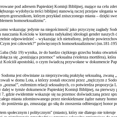
rowane pod adresem Papieskiej Komisji Biblijnej, mające na celu zdem
y głębszego wydobycia treści biblijnej stanowią raczej przejaw ulega
e samym grzesznikom, którym przykład zniszczonego miasta – dzięki s
problemem homoseksualizmu”.
komo wskazując jedynie na niegościnność jako przyczynę zagłady Sodo
iu nauczania Kościoła w kierunku radykalnej ideologii gender naszych d
elnie odpowiedzieć – wykazując ich nietrafiony, jedynie powierzchow
„Czym jest człowiek?” poświęconych homoseksualizmowi (nn.181-195
Gaba (Sdz 19) wynika, że do bardzo ciężkiego grzechu braku otwarto
ołącza się „poniżająca przemoc” seksualna (violenza mortifera), któr
 już Kościół apostolski, o czym świadczą przywołane w dokumencie Papies
odoma jest obwiniane za nieprzyzwoitą praktykę seksualną, zwaną „s
cowali w domu Lota, a którzy zostali otoczeni przez „mężczyzn z Sodo
o „poznać”, eufemizm relacji seksualnych, co potwierdza propozycja Lo
my dalej w tymże dokumencie Papieskiej Komisji Biblijnej, na pierwszy
 Jud 7, gdzie ewidentnie wskazuje się na przemoc doświadczaną przez s
całego miasta zdominowanego przez nieokiełznane żądze natury homose
 do poniżenia go, zmuszając go siłą do znoszenia odbierającej honor p
 społecznym i politycznym” (miasto), który nie dlatego nie toleruje „