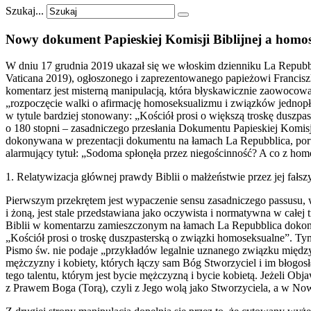
Szukaj...
Nowy
dokument
Papieskiej
Komisji
Biblijnej
a
homos
W dniu 17 grudnia 2019 ukazał się we włoskim dzienniku La Repubbli
Vaticana 2019), ogłoszonego i zaprezentowanego papieżowi Francisz
komentarz jest misterną manipulacją, która błyskawicznie zaowocowała
„rozpoczęcie walki o afirmację homoseksualizmu i związków jednopłc
w tytule bardziej stonowany: „Kościół prosi o większą troskę duszpas
o 180 stopni – zasadniczego przesłania Dokumentu Papieskiej Komisj
dokonywana w prezentacji dokumentu na łamach La Repubblica, porta
alarmujący tytuł: „Sodoma spłonęła przez niegościnność? A co z ho
1. Relatywizacja głównej prawdy Biblii o małżeństwie przez jej fa
Pierwszym przekrętem jest wypaczenie sensu zasadniczego passusu,
i żoną, jest stale przedstawiana jako oczywista i normatywna w całej 
Biblii w komentarzu zamieszczonym na łamach La Repubblica dokonana
„Kościół prosi o troskę duszpasterską o związki homoseksualne”. T
Pismo św. nie podaje „przykładów legalnie uznanego związku między
mężczyzny i kobiety, których łączy sam Bóg Stworzyciel i im błogosł
tego talentu, którym jest bycie mężczyzną i bycie kobietą. Jeżeli Ob
z Prawem Boga (Torą), czyli z Jego wolą jako Stworzyciela, a w No