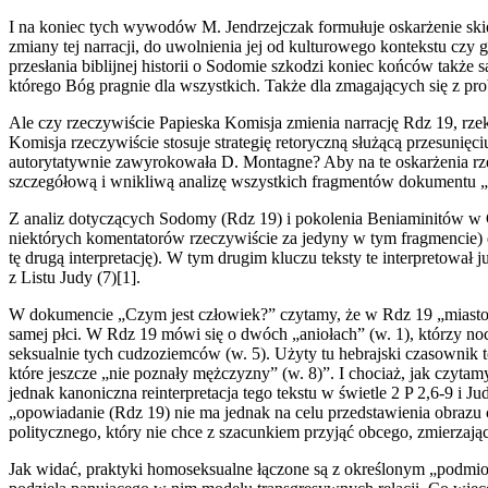
I na koniec tych wywodów M. Jendrzejczak formułuje oskarżenie skie
zmiany tej narracji, do uwolnienia jej od kulturowego kontekstu cz
przesłania biblijnej historii o Sodomie szkodzi koniec końców takż
którego Bóg pragnie dla wszystkich. Także dla zmagających się z 
Ale czy rzeczywiście Papieska Komisja zmienia narrację Rdz 19, rze
Komisja rzeczywiście stosuje strategię retoryczną służącą przesunięc
autorytatywnie zawyrokowała D. Montagne? Aby na te oskarżenia rzet
szczegółową i wnikliwą analizę wszystkich fragmentów dokumentu 
Z analiz dotyczących Sodomy (Rdz 19) i pokolenia Beniaminitów w 
niektórych komentatorów rzeczywiście za jedyny w tym fragmencie) d
tę drugą interpretację). W tym drugim kluczu teksty te interpretował
z Listu Judy (7)[1].
W dokumencie „Czym jest człowiek?” czytamy, że w Rdz 19 „miasto S
samej płci. W Rdz 19 mówi się o dwóch „aniołach” (w. 1), którzy no
seksualnie tych cudzoziemców (w. 5). Użyty tu hebrajski czasownik t
które jeszcze „nie poznały mężczyzny” (w. 8)”. I chociaż, jak czyta
jednak kanoniczna reinterpretacja tego tekstu w świetle 2 P 2,6-9 i
„opowiadanie (Rdz 19) nie ma jednak na celu przedstawienia obrazu 
politycznego, który nie chce z szacunkiem przyjąć obcego, zmierzając
Jak widać, praktyki homoseksualne łączone są z określonym „podmiotem