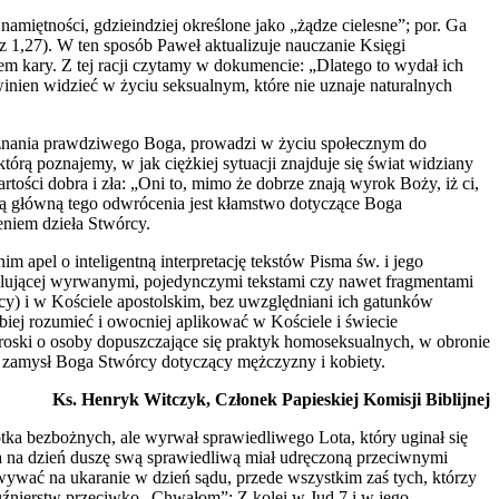
amiętności, gdzieindziej określone jako „żądze cielesne”; por. Ga
Rz 1,27). W ten sposób Paweł aktualizuje nauczanie Księgi
em kary. Z tej racji czytamy w dokumencie: „Dlatego to wydał ich
inien widzieć w życiu seksualnym, które nie uznaje naturalnych
poznania prawdziwego Boga, prowadzi w życiu społecznym do
tórą poznajemy, w jak ciężkiej sytuacji znajduje się świat widziany
ści dobra i zła: „Oni to, mimo że dobrze znają wyrok Boży, iż ci,
czyną główną tego odwrócenia jest kłamstwo dotyczące Boga
eniem dzieła Stwórcy.
apel o inteligentną interpretację tekstów Pisma św. i jego
glującej wyrwanymi, pojedynczymi tekstami czy nawet fragmentami
ędrcy) i w Kościele apostolskim, bez uwzględniani ich gatunków
ębiej rozumieć i owocniej aplikować w Kościele i świecie
roski o osoby dopuszczające się praktyk homoseksualnych, w obronie
cego zamysł Boga Stwórcy dotyczący mężczyzny i kobiety.
Ks. Henryk Witczyk, Członek Papieskiej Komisji Biblijnej
otka bezbożnych, ale wyrwał sprawiedliwego Lota, który uginał się
a na dzień duszę swą sprawiedliwą miał udręczoną przeciwnymi
wywać na ukaranie w dzień sądu, przede wszystkim zaś tych, którzy
luźnierstw przeciwko „Chwałom”; Z kolei w Jud 7 i w jego