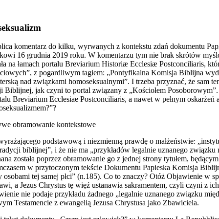
eksualizm
ca komentarz do kilku, wyrwanych z kontekstu zdań dokumentu Papiesk
kowi 16 grudnia 2019 roku. W komentarzu tym nie brak skrótów myślow
 na łamach portalu Breviarium Historiæ Ecclesiæ Postconciliaris, któr
iowych”, z pogardliwym tagiem: „Pontyfikalna Komisja Biblijna wydał
terską nad związkami homoseksualnymi”. I trzeba przyznać, że sam ten 
i Biblijnej, jak czyni to portal związany z „Kościołem Posoborowym”
lu Breviarium Ecclesiae Postconciliaris, a nawet w pełnym oskarżeń 
moseksualizmem?”?
łszywe obramowanie kontekstowe
 wyrażającego podstawową i niezmienną prawdę o małżeństwie: „insty
tradycji biblijnej”, i że nie ma „przykładów legalnie uznanego związku
 została poprzez obramowanie go z jednej strony tytułem, będącym klu
ymczasem w przytoczonym tekście Dokumentu Papieska Komisja Biblijna
 osobami tej samej płci” (n.185). Co to znaczy? Otóż Objawienie w s
awi, a Jezus Chrystus tę więź ustanawia sakramentem, czyli czyni z i
jawienie nie podaje przykładu żadnego „legalnie uznanego związku międz
wym Testamencie z ewangelią Jezusa Chrystusa jako Zbawiciela.