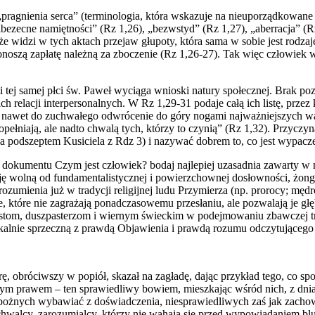
ragnienia serca” (terminologia, która wskazuje na nieuporządkowane n
 „bezecne namiętności” (Rz 1,26), „bezwstyd” (Rz 1,27), „aberracja” (
e widzi w tych aktach przejaw głupoty, która sama w sobie jest rodzaj
oszą zapłatę należną za zboczenie (Rz 1,26-27). Tak więc człowiek w
 tej samej płci św. Paweł wyciąga wnioski natury społecznej. Brak 
relacji interpersonalnych. W Rz 1,29-31 podaje całą ich listę, przez k
nawet do zuchwałego odwrócenie do góry nogami najważniejszych warto
 popełniają, ale nadto chwalą tych, którzy to czynią” (Rz 1,32). Przy
za podszeptem Kusiciela z Rdz 3) i nazywać dobrem to, co jest wypacz
okumentu Czym jest człowiek? bodaj najlepiej uzasadnia zawarty w nim 
ję wolną od fundamentalistycznej i powierzchownej dosłowności, żon
j rozumienia już w tradycji religijnej ludu Przymierza (np. prorocy; m
e, które nie zagrażają ponadczasowemu przesłaniu, ale pozwalają je gł
listom, duszpasterzom i wiernym świeckim w podejmowaniu zbawczej t
ą radykalnie sprzeczną z prawdą Objawienia i prawdą rozumu odczytują
ę, obróciwszy w popiół, skazał na zagładę, dając przykład tego, co sp
ożym prawem – ten sprawiedliwy bowiem, mieszkając wśród nich, z dni
 pobożnych wybawiać z doświadczenia, niesprawiedliwych zaś jak zacho
uchwalcy, zarozumialcy, którzy nie wahają się przed wypowiadaniem b