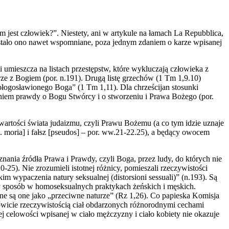
jest człowiek?”. Niestety, ani w artykule na łamach La Repubblica,
stało ono nawet wspomniane, poza jednym zdaniem o karze wpisanej
 umieszcza na listach przestępstw, które wykluczają człowieka z
e z Bogiem (por. n.191). Drugą listę grzechów (1 Tm 1,9.10)
ogosławionego Boga” (1 Tm 1,11). Dla chrześcijan stosunki
waniem prawdy o Bogu Stwórcy i o stworzeniu i Prawa Bożego (por.
wartości świata judaizmu, czyli Prawu Bożemu (a co tym idzie uznaje
c. moria] i fałsz [pseudos] – por. ww.21-22.25), a będący owocem
ania źródła Prawa i Prawdy, czyli Boga, przez ludy, do których nie
-25). Nie zrozumieli istotnej różnicy, pomieszali rzeczywistości
m wypaczenia natury seksualnej (distorsioni sessuali)” (n.193). Są
ny sposób w homoseksualnych praktykach żeńskich i męskich.
e są one jako „przeciwne naturze” (Rz 1,26). Co papieska Komisja
nowicie rzeczywistością ciał obdarzonych różnorodnymi cechami
 tej celowości wpisanej w ciało mężczyzny i ciało kobiety nie okazuje