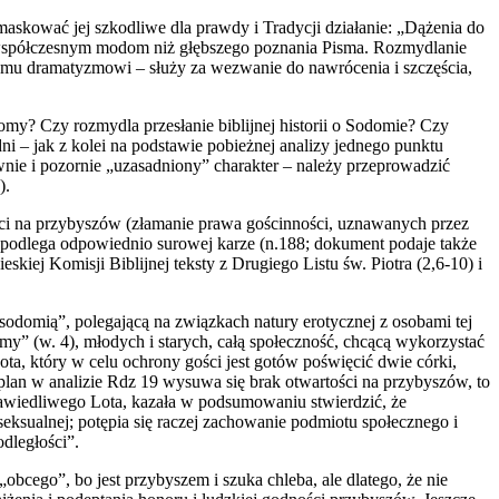
askować jej szkodliwe dla prawdy i Tradycji działanie: „Dążenia do
nia współczesnym modom niż głębszego poznania Pisma. Rozmydlanie
wemu dramatyzmowi – służy za wezwanie do nawrócenia i szczęścia,
my? Czy rozmydla przesłanie biblijnej historii o Sodomie? Czy
ni – jak z kolei na podstawie pobieżnej analizy jednego punktu
nie i pozornie „uzasadniony” charakter – należy przeprowadzić
).
ści na przybyszów (złamanie prawa gościnności, uznawanych przez
a podlega odpowiednio surowej karze (n.188; dokument podaje także
kiej Komisji Biblijnej teksty z Drugiego Listu św. Piotra (2,6-10) i
odomią”, polegającą na związkach natury erotycznej z osobami tej
my” (w. 4), młodych i starych, całą społeczność, chcącą wykorzystać
ta, który w celu ochrony gości jest gotów poświęcić dwie córki,
 plan w analizie Rdz 19 wysuwa się brak otwartości na przybyszów, to
prawiedliwego Lota, kazała w podsumowaniu stwierdzić, że
ksualnej; potępia się raczej zachowanie podmiotu społecznego i
odległości”.
obcego”, bo jest przybyszem i szuka chleba, ale dlatego, że nie