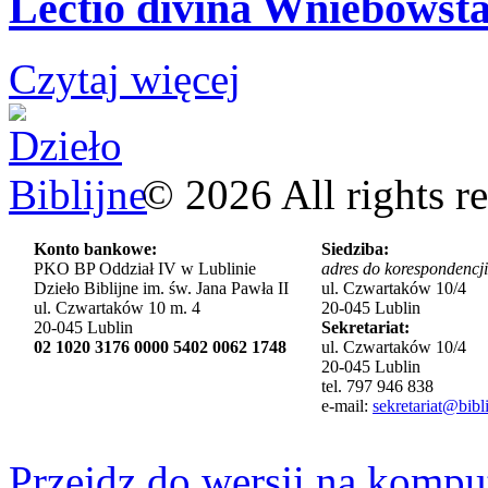
Lectio divina Wniebowsta
Czytaj więcej
©
2026
All rights r
Konto bankowe:
Siedziba:
PKO BP Oddział IV w Lublinie
adres do korespondencji
Dzieło Biblijne im. św. Jana Pawła II
ul. Czwartaków 10/4
ul. Czwartaków 10 m. 4
20-045 Lublin
20-045 Lublin
Sekretariat:
02 1020 3176 0000 5402 0062 1748
ul. Czwartaków 10/4
20-045 Lublin
tel. 797 946 838
e-mail:
sekretariat@bibli
Przejdz do wersji na kompu