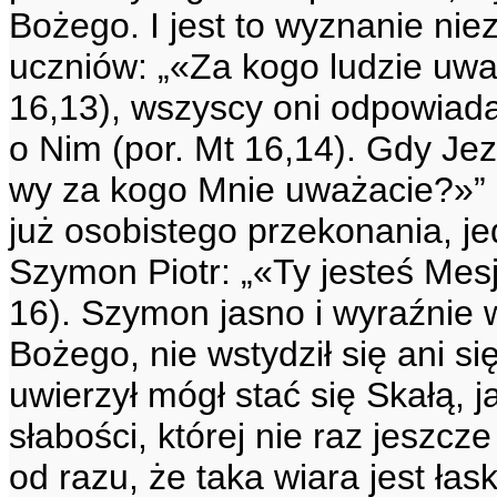
Bożego. I jest to wyznanie nie
uczniów: „«Za kogo ludzie uw
16,13), wszyscy oni odpowiadaj
o Nim (por. Mt 16,14). Gdy Jez
wy za kogo Mnie uważacie?»” 
już osobistego przekonania, j
Szymon Piotr: „«Ty jesteś Mes
16). Szymon jasno i wyraźnie 
Bożego, nie wstydził się ani s
uwierzył mógł stać się Skałą, j
słabości, której nie raz jeszc
od razu, że taka wiara jest ła