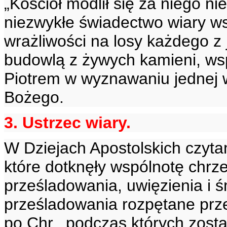
„Kościół modlił się za niego ni
niezwykłe świadectwo wiary wsp
wrażliwości na losy każdego z 
budowlą z żywych kamieni, wsp
Piotrem w wyznawaniu jednej 
Bożego.
3. Ustrzec wiary.
W Dziejach Apostolskich czyta
które dotknęły wspólnotę chrze
prześladowania, uwięzienia i ś
prześladowania rozpętane prz
po Chr., podczas których zosta