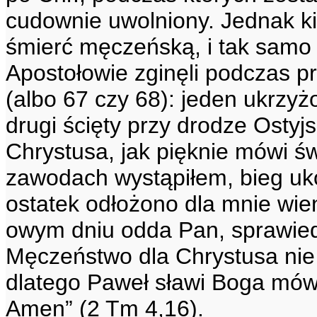
cudownie uwolniony. Jednak kil
śmierć męczeńską, i tak samo 
Apostołowie zginęli podczas 
(albo 67 czy 68): jeden ukrz
drugi ścięty przy drodze Ostyjsk
Chrystusa, jak pięknie mówi 
zawodach wystąpiłem, bieg uk
ostatek odłożono dla mnie wien
owym dniu odda Pan, sprawiedl
Męczeństwo dla Chrystusa nie 
dlatego Paweł sławi Boga mów
Amen” (2 Tm 4,16).