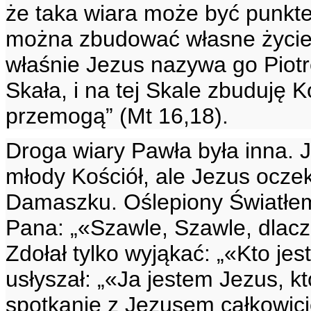
że taka wiara może być punkt
można zbudować własne życie 
właśnie Jezus nazywa go Piotrem
Skała, i na tej Skale zbuduję K
przemogą” (Mt 16,18).
Droga wiary Pawła była inna. 
młody Kościół, ale Jezus ocze
Damaszku. Oślepiony Światłem,
Pana: „«Szawle, Szawle, dlacz
Zdołał tylko wyjąkać: „«Kto je
usłyszał: „«Ja jestem Jezus, kt
spotkanie z Jezusem całkowicie