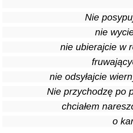
Nie posypuj
nie wycie
nie ubierajcie w
fruwając
nie odsyłajcie wier
Nie przychodzę po p
chciałem naresz
o ka