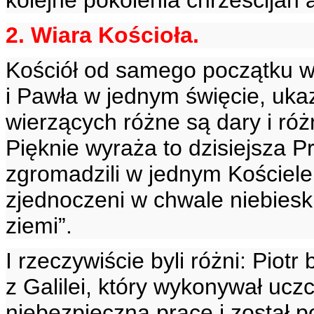
kolejne pokolenia chrześcijan a
2. Wiara Kościoła.
Kościół od samego początku w
i Pawła w jednym święcie, uk
wierzących różne są dary i różn
Pięknie wyraża to dzisiejsza P
zgromadzili w jednym Kościel
zjednoczeni w chwale niebiesk
ziemi”.
I rzeczywiście byli różni: Pio
z Galilei, który wykonywał ucz
niebezpieczną pracę i został 