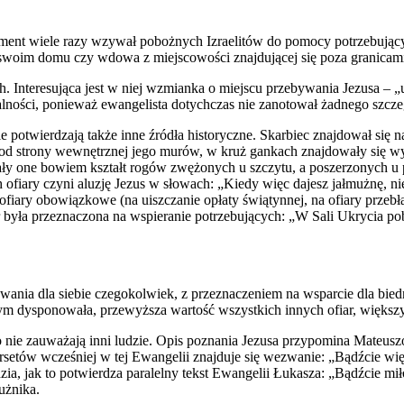
stament wiele razy wzywał pobożnych Izraelitów do pomocy potrzebując
im domu czy wdowa z miejscowości znajdującej się poza granicami Izr
. Interesująca jest w niej wzmianka o miejscu przebywania Jezusa – „u
alności, ponieważ ewangelista dotychczas nie zanotował żadnego szcze
e potwierdzają także inne źródła historyczne. Skarbiec znajdował się 
 strony wewnętrznej jego murów, w kruż gankach znajdowały się wyk
ały one bowiem kształt rogów zwężonych u szczytu, a poszerzonych u 
 ofiary czyni aluzję Jezus w słowach: „Kiedy więc dajesz jałmużnę, nie
fiary obowiązkowe (na uiszczanie opłaty świątynnej, na ofiary przebła
ar była przeznaczona na wspieranie potrzebujących: „W Sali Ukrycia pob
ania dla siebie czegokolwiek, z przeznaczeniem na wsparcie dla biedny
, czym dysponowała, przewyższa wartość wszystkich innych ofiar, większ
zego nie zauważają inni ludzie. Opis poznania Jezusa przypomina Mat
setów wcześniej w tej Ewangelii znajduje się wezwanie: „Bądźcie więc
ia, jak to potwierdza paralelny tekst Ewangelii Łukasza: „Bądźcie miło
użnika.