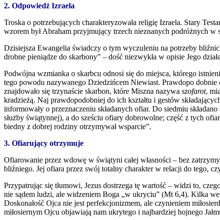
2. Odpowiedź Izraela
Troska o potrzebujących charakteryzowała religię Izraela. Stary Te
wzorem był Abraham przyjmujący trzech nieznanych podróżnych w swo
Dzisiejsza Ewangelia świadczy o tym wyczuleniu na potrzeby bliźnich
drobne pieniądze do skarbony” – dość niezwykła w opisie Jego dział
Podwójna wzmianka o skarbcu odnosi się do miejsca, którego istnieni
tego powodu nazywanego Dziedzińcem Niewiast. Prawdopo dobnie od
znajdowało się trzynaście skarbon, które Miszna nazywa
szofarot
, mi
kradzieżą. Naj prawdopodobniej do ich kształtu i gestów składających
informowały o przeznaczeniu składanych ofiar. Do siedmiu składano o
służby świątynnej), a do sześciu ofiary dobrowolne; część z tych ofi
biedny z dobrej rodziny otrzymywał wsparcie”.
3. Ofiarujący otrzymuje
Ofiarowanie przez wdowę w świątyni całej własności – bez zatrzymyw
bliźniego. Jej ofiara przez swój totalny charakter w relacji do tego
Przypatrując się tłumowi, Jezus dostrzega tę wartość – widzi to, c
nie sądem ludzi, ale widzeniem Boga „w ukryciu” (Mt 6,4). Kilka wer
Doskonałość Ojca nie jest perfekcjonizmem, ale czynieniem miłosierdz
miłosiernym Ojcu objawiają nam ukrytego i najbardziej hojnego Jałm