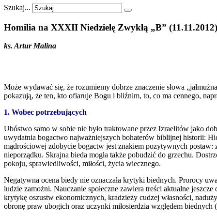
Szukaj...
Homilia
na
XXXII
Niedzielę
Zwykłą
„B”
(11.11.2012
ks. Artur Malina
Może wydawać się, że rozumiemy dobrze znaczenie słowa „jałmużna”, 
pokazują, że ten, kto ofiaruje Bogu i bliźnim, to, co ma cennego, n
1. Wobec potrzebujących
Ubóstwo samo w sobie nie było traktowane przez Izraelitów jako d
uwydatnia bogactwo najważniejszych bohaterów biblijnej historii: H
mądrościowej zdobycie bogactw jest znakiem pozytywnych postaw: zap
nieporządku. Skrajna bieda mogła także pobudzić do grzechu. Dostrz
pokoju, sprawiedliwości, miłości, życia wiecznego.
Negatywna ocena biedy nie oznaczała krytyki biednych. Prorocy uważ
ludzie zamożni. Nauczanie społeczne zawiera treści aktualne jeszcze 
krytykę oszustw ekonomicznych, kradzieży cudzej własności, naduży
obronę praw ubogich oraz uczynki miłosierdzia względem biednych (W