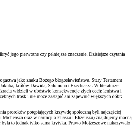
ryć jego pierwotne czy pełniejsze znaczenie. Dzisiejsze czytania
bogactwa jako znaku Bożego błogosławieństwa. Stary Testament
 Jakuba, królów Dawida, Salomona i Ezechiasza. W literaturze
raela widzieli w ubóstwie konsekwencje złych cech: lenistwa i
zebnych trosk i nie może zastąpić ani zapewnić większych dóbr:
ania proroków potępiających krzywdę społeczną byli najczęściej
 i Micheasza oraz w narracji o Eliaszu i Elizeuszu) znajdujemy mocną
ie była to jednak tylko sama krytyka. Prawo Mojżeszowe nakazywało