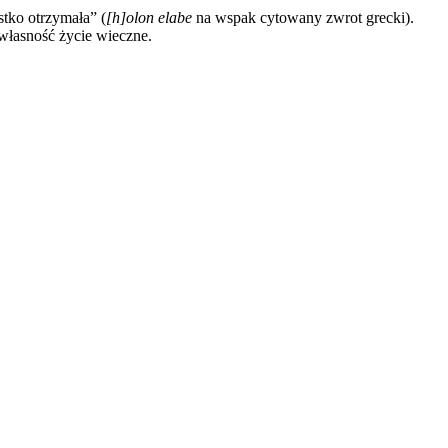
stko otrzymała” (
[h]olon elabe
na wspak cytowany zwrot grecki).
własność życie wieczne.