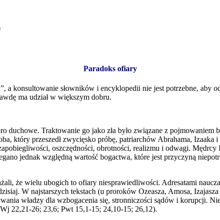
)
Paradoks ofiary
a konsultowanie słowników i encyklopedii nie jest potrzebne, aby odk
aprawdę ma udział w większym dobru.
obro duchowe. Traktowanie go jako zła było związane z pojmowaniem 
ioba, który przeszedł zwycięsko próbę, patriarchów Abrahama, Izaaka i
obiegliwości, oszczędności, obrotności, realizmu i odwagi. Mędrcy Iz
egano jednak względną wartość bogactwa, które jest przyczyną niepotr
ali, że wielu ubogich to ofiary niesprawiedliwości. Adresatami naucz
dzisiaj. W najstarszych tekstach (u proroków Ozeasza, Amosa, Izajasza
wania władzy dla wzbogacenia się, stronniczości sądów i korupcji. N
j 22,21-26; 23,6; Pwt 15,1-15; 24,10-15; 26,12).