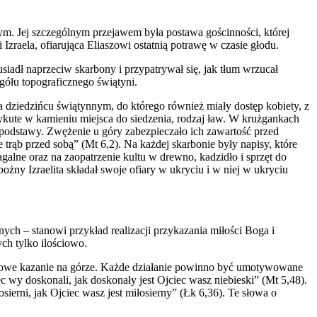
ym. Jej szczególnym przejawem była postawa gościnności, której
aela, ofiarująca Eliaszowi ostatnią potrawę w czasie głodu.
siadł naprzeciw skarbony i przypatrywał się, jak tłum wrzucał
gółu topograficznego świątyni.
na dziedzińcu świątynnym, do którego również miały dostęp kobiety, z
ute w kamieniu miejsca do siedzenia, rodzaj ław. W krużgankach
podstawy. Zwężenie u góry zabezpieczało ich zawartość przed
 trąb przed sobą” (Mt 6,2). Na każdej skarbonie były napisy, które
galne oraz na zaopatrzenie kultu w drewno, kadzidło i sprzęt do
ożny Izraelita składał swoje ofiary w ukryciu i w niej w ukryciu
ch – stanowi przykład realizacji przykazania miłości Boga i
ych tylko ilościowo.
euszowe kazanie na górze. Każde działanie powinno być umotywowane
 wy doskonali, jak doskonały jest Ojciec wasz niebieski” (Mt 5,48).
sierni, jak Ojciec wasz jest miłosierny” (Łk 6,36). Te słowa o