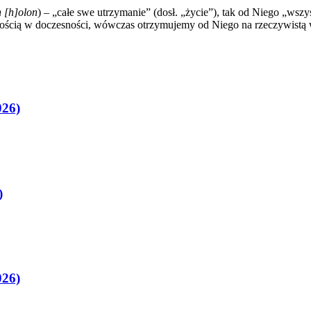
n [h]olon
) – „całe swe utrzymanie” (dosł. „życie”), tak od Niego „wszy
ością w doczesności, wówczas otrzymujemy od Niego na rzeczywistą 
026)
)
026)