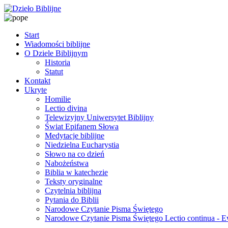
Start
Wiadomości biblijne
O Dziele Biblijnym
Historia
Statut
Kontakt
Ukryte
Homilie
Lectio divina
Telewizyjny Uniwersytet Biblijny
Świat Epifanem Słowa
Medytacje biblijne
Niedzielna Eucharystia
Słowo na co dzień
Nabożeństwa
Biblia w katechezie
Teksty oryginalne
Czytelnia biblijna
Pytania do Biblii
Narodowe Czytanie Pisma Świętego
Narodowe Czytanie Pisma Świętego Lectio continua - 