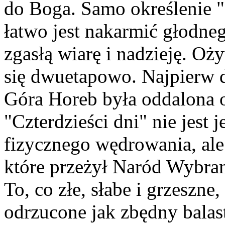
do Boga. Samo określenie "
łatwo jest nakarmić głodne
zgasłą wiarę i nadzieję. Oż
się dwuetapowo. Najpierw 
Góra Horeb była oddalona 
"Czterdzieści dni" nie jest
fizycznego wędrowania, al
które przeżył Naród Wybrany
To, co złe, słabe i grzeszne
odrzucone jak zbędny bala