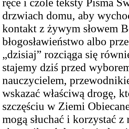
ręce i czole teksty Pisma Ś
drzwiach domu, aby wychod
kontakt z żywym słowem Bo
błogosławieństwo albo prze
„dzisiaj” rozciąga się równ
stajemy dziś przed wyborem
nauczycielem, przewodnikie
wskazać właściwą drogę, k
szczęściu w Ziemi Obiecanej
mogą słuchać i korzystać z