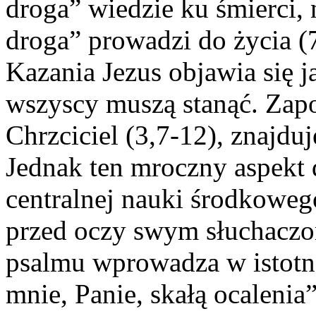
droga” wiedzie ku śmierci, 
droga” prowadzi do życia (
Kazania Jezus objawia się j
wszyscy muszą stanąć. Zap
Chrzciciel (3,7-12), znajd
Jednak ten mroczny aspekt d
centralnej nauki środkowego
przed oczy swym słuchaczo
psalmu wprowadza w istotn
mnie, Panie, skałą ocalenia”