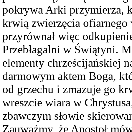
pokrywa Arki przymierza, k
krwią zwierzęcia ofiarnego
przyrównał więc odkupienie
Przebłagalni w Świątyni. M
elementy chrześcijańskiej n
darmowym aktem Boga, któr
od grzechu i zmazuje go krw
wreszcie wiara w Chrystusa,
zbawczym słowie skierowan
Zauważmy, że Apostoł mówi