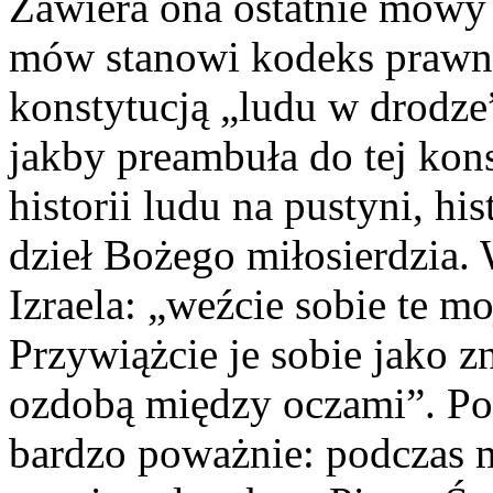
Zawiera ona ostatnie mowy
mów stanowi kodeks prawny
konstytucją „ludu w drodze
jakby preambuła do tej kons
historii ludu na pustyni, h
dzieł Bożego miłosierdzia
Izraela: „
weźcie sobie te mo
Przywiążcie je sobie jako 
ozdobą między oczami”. Pob
bardzo poważnie: podczas 