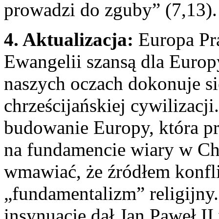
prowadzi do zguby” (7,13).
4. Aktualizacja:
Europa Pra
Ewangelii szansą dla Euro
naszych oczach dokonuje s
chrześcijańskiej cywilizacj
budowanie Europy, która prz
na fundamencie wiary w Chr
wmawiać, że źródłem konfli
„fundamentalizm” religijny
insynuacje dał Jan Paweł II