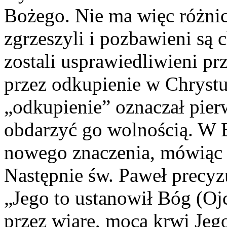
Bożego. Nie ma więc różni
zgrzeszyli i pozbawieni są 
zostali usprawiedliwieni pr
przez odkupienie w Chrystu
„odkupienie” oznaczał pie
obdarzyć go wolnością. W Bi
nowego znaczenia, mówiąc 
Następnie św. Paweł precyz
„Jego to ustanowił Bóg (Oj
przez wiarę, mocą krwi Jeg