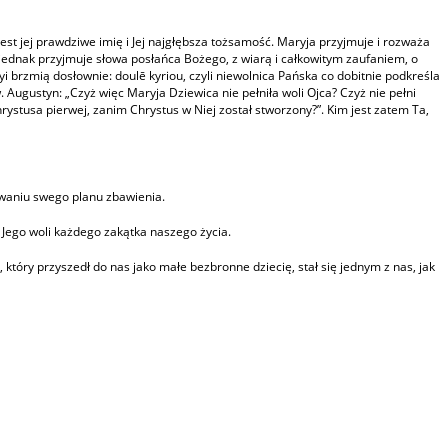
 jest jej prawdziwe imię i Jej najgłębsza tożsamość. Maryja przyjmuje i rozważa
 to jednak przyjmuje słowa posłańca Bożego, z wiarą i całkowitym zaufaniem, o
i brzmią dosłownie: doulē kyriou, czyli niewolnica Pańska co dobitnie podkreśla
. Augustyn: „Czyż więc Maryja Dziewica nie pełniła woli Ojca? Czyż nie pełni
Chrystusa pierwej, zanim Chrystus w Niej został stworzony?”. Kim jest zatem Ta,
owaniu swego planu zbawienia.
 Jego woli każdego zakątka naszego życia.
który przyszedł do nas jako małe bezbronne dziecię, stał się jednym z nas, jak