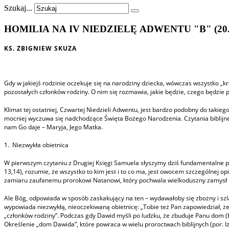
Szukaj...
HOMILIA NA IV NIEDZIELĘ ADWENTU "B" (20.1
KS. ZBIGNIEW SKUZA
Gdy w jakiejś rodzinie oczekuje się na narodziny dziecka, wówczas wszystko „k
pozostałych członków rodziny. O nim się rozmawia, jakie będzie, czego będzie p
Klimat tej ostatniej, Czwartej Niedzieli Adwentu, jest bardzo podobny do taki
mocniej wyczuwa się nadchodzące Święta Bożego Narodzenia. Czytania biblijne ko
nam Go daje – Maryja, Jego Matka.
1. Niezwykła obietnica
W pierwszym czytaniu z Drugiej Księgi Samuela słyszymy dziś fundamentalne pro
13,14), rozumie, że wszystko to kim jest i to co ma, jest owocem szczególnej o
zamiaru zaufanemu prorokowi Natanowi, który pochwala wielkoduszny zamysł kr
Ale Bóg, odpowiada w sposób zaskakujący na ten – wydawałoby się zbożny i szl
wypowiada niezwykłą, nieoczekiwaną obietnicę: „Tobie też Pan zapowiedział, że
„członków rodziny”. Podczas gdy Dawid myśli po ludzku, że zbuduje Panu dom (baj
Określenie „dom Dawida”, które powraca w wielu proroctwach biblijnych (por. I