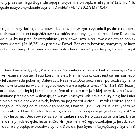
iony przez samego Boga: „Ja będę mu ojcem, a on będzie mi synem” (2 Sm 7,14). 
będzie nazywany właśnie „synem Dawida” (Mt 1,1; 9,27; Mk 10,47).
 tej obietnicy, która jest zapowiedziana w pierwszym czytaniu (i psalmie respons
splądrowane butami najeźdźców z narodów ościennych, a obietnice dane Dawidowi n
wale, jakby na przekór wszystkiemu, realizował swój plan i swoje obietnice poniew
stwo wierze” (Rz 16,26), jak pisze św. Paweł. Bez wiary bowiem, samym tylko lu
żadnej obietnicy. Taka wiara prowadzi do zbawienia w Synu Bożym, Jezusie Chrys
ch Dawidowi wtedy gdy: „Posłał anioła Gabriela do miasta w Galilei, zwanego Naz
Maryi rysuje się postać, Tego który ma się z Niej narodzić, który jest darem sam
briel zapowiada pokornej Dziewicy z Nazaretu: „Oto poczniesz i porodzisz Syna, 
omem Jakuba na wieki, a Jego panowaniu nie będzie końca»” (Łk 1,31-33). Jezus 
zebował jej ciepłej i czułej opieki. Syn obietnicy mesjańskiej, przyjdzie na świ
wymieniane przez anioła wskazuje, że w tym kruchym ludzkim ciele kryje się ktoś nie
łnienia misję zbawienia tych, którzy są pogrążeni w cieniu i mroku śmierci (por. 
szego, a Pan Bóg da Mu tron Jego praojca, Dawida” (Łk 1,32). Jezus jest Synem Na
m potomkiem Dawida, odziedziczy jego tron, ale przewyższa go godnością, jest 
ajemnicy Jej Syna: „Duch Święty zstąpi na Ciebie i moc Najwyższego osłoni Cię. Dl
ię w małym dziecięciu, Jezusie. Oto kim jest Ten, którego oczekujemy: jest dzie
 ludu, który będąc prawdziwie synem Dawida, jest Synem Najwyższego, Synem 