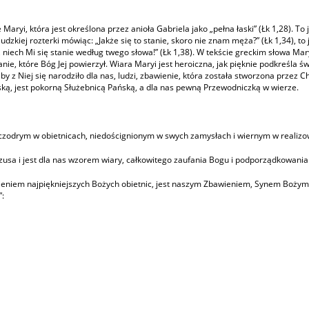
aryi, która jest określona przez anioła Gabriela jako „pełna łaski” (Łk 1,28). To
 ludzkiej rozterki mówiąc: „Jakże się to stanie, skoro nie znam męża?” (Łk 1,34),
niech Mi się stanie według twego słowa!” (Łk 1,38). W tekście greckim słowa Mary
nie, które Bóg Jej powierzył. Wiara Maryi jest heroiczna, jak pięknie podkreśla św
by z Niej się narodziło dla nas, ludzi, zbawienie, która została stworzona przez 
aską, jest pokorną Służebnicą Pańską, a dla nas pewną Przewodniczką w wierze.
szczodrym w obietnicach, niedoścignionym w swych zamysłach i wiernym w realiz
zusa i jest dla nas wzorem wiary, całkowitego zaufania Bogu i podporządkowania
łnieniem najpiękniejszych Bożych obietnic, jest naszym Zbawieniem, Synem Bożym, 
”: