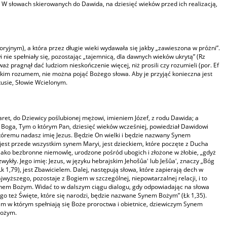
W słowach skierowanych do Dawida, na dziesięć wieków przed ich realizacją,
oryjnym), a która przez długie wieki wydawała się jakby „zawieszona w próżni”.
ie spełniały się, pozostając „tajemnicą, dla dawnych wieków ukrytą” (Rz
aż pragnął dać ludziom nieskończenie więcej, niż prosili czy rozumieli (por. Ef
dzkim rozumem, nie można pojąć Bożego słowa. Aby je przyjąć konieczna jest
tusie, Słowie Wcielonym.
aret, do Dziewicy poślubionej mężowi, imieniem Józef, z rodu Dawida; a
ego Boga, Tym o którym Pan, dziesięć wieków wcześniej, powiedział Dawidowi
któremu nadasz imię Jezus. Będzie On wielki i będzie nazwany Synem
jest przede wszystkim synem Maryi, jest dzieckiem, które poczęte z Ducha
at jako bezbronne niemowlę, urodzone pośród ubogich i złożone w żłobie, „gdyż
zwykły. Jego imię: Jezus, w języku hebrajskim Jehošûaʻ lub Ješûaʻ, znaczy „Bóg
Łk 1,79), jest Zbawicielem. Dalej, następują słowa, które zapierają dech w
jwyższego, pozostaje z Bogiem w szczególnej, niepowtarzalnej relacji, i to
Synem Bożym. Widać to w dalszym ciągu dialogu, gdy odpowiadając na słowa
atego też Święte, które się narodzi, będzie nazwane Synem Bożym” (Łk 1,35).
ckim w którym spełniają się Boże proroctwa i obietnice, dziewiczym Synem
Bożym.