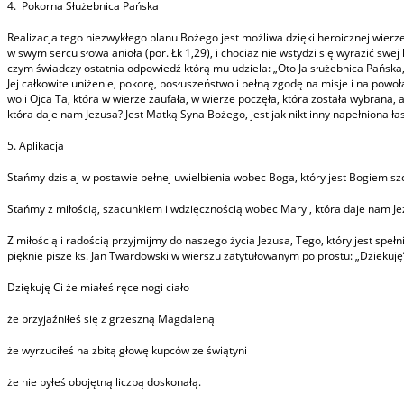
4. Pokorna Służebnica Pańska
Realizacja tego niezwykłego planu Bożego jest możliwa dzięki heroicznej wierze M
w swym sercu słowa anioła (por. Łk 1,29), i chociaż nie wstydzi się wyrazić swej
czym świadczy ostatnia odpowiedź którą mu udziela: „Oto Ja służebnica Pańska, 
Jej całkowite uniżenie, pokorę, posłuszeństwo i pełną zgodę na misje i na powoła
woli Ojca Ta, która w wierze zaufała, w wierze poczęła, która została wybrana, a
która daje nam Jezusa? Jest Matką Syna Bożego, jest jak nikt inny napełniona ł
5. Aplikacja
Stańmy dzisiaj w postawie pełnej uwielbienia wobec Boga, który jest Bogiem 
Stańmy z miłością, szacunkiem i wdzięcznością wobec Maryi, która daje nam Je
Z miłością i radością przyjmijmy do naszego życia Jezusa, Tego, który jest spe
pięknie pisze ks. Jan Twardowski w wierszu zatytułowanym po prostu: „Dziekuję
Dziękuję Ci że miałeś ręce nogi ciało
że przyjaźniłeś się z grzeszną Magdaleną
że wyrzuciłeś na zbitą głowę kupców ze świątyni
że nie byłeś obojętną liczbą doskonałą.