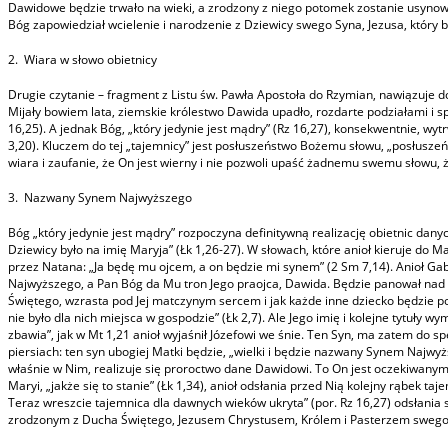
Dawidowe będzie trwało na wieki, a zrodzony z niego potomek zostanie usynow
Bóg zapowiedział wcielenie i narodzenie z Dziewicy swego Syna, Jezusa, który 
2. Wiara w słowo obietnicy
Drugie czytanie – fragment z Listu św. Pawła Apostoła do Rzymian, nawiązuje do
Mijały bowiem lata, ziemskie królestwo Dawida upadło, rozdarte podziałami i 
16,25). A jednak Bóg, „który jedynie jest mądry” (Rz 16,27), konsekwentnie, wytr
3,20). Kluczem do tej „tajemnicy” jest posłuszeństwo Bożemu słowu, „posłuszeń
wiara i zaufanie, że On jest wierny i nie pozwoli upaść żadnemu swemu słowu, 
3. Nazwany Synem Najwyższego
Bóg „który jedynie jest mądry” rozpoczyna definitywną realizację obietnic dany
Dziewicy było na imię Maryja” (Łk 1,26-27). W słowach, które anioł kieruje do 
przez Natana: „Ja będę mu ojcem, a on będzie mi synem” (2 Sm 7,14). Anioł Ga
Najwyższego, a Pan Bóg da Mu tron Jego praojca, Dawida. Będzie panował nad d
Świętego, wzrasta pod Jej matczynym sercem i jak każde inne dziecko będzie potr
nie było dla nich miejsca w gospodzie” (Łk 2,7). Ale Jego imię i kolejne tytuły 
zbawia”, jak w Mt 1,21 anioł wyjaśnił Józefowi we śnie. Ten Syn, ma zatem do spe
piersiach: ten syn ubogiej Matki będzie, „wielki i będzie nazwany Synem Najwyż
właśnie w Nim, realizuje się proroctwo dane Dawidowi. To On jest oczekiwany
Maryi, „jakże się to stanie” (Łk 1,34), anioł odsłania przed Nią kolejny rąbek t
Teraz wreszcie tajemnica dla dawnych wieków ukryta” (por. Rz 16,27) odsłania s
zrodzonym z Ducha Świętego, Jezusem Chrystusem, Królem i Pasterzem swego