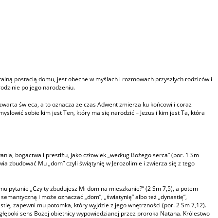
ntralną postacią domu, jest obecne w myślach i rozmowach przyszłych rodziców i
rodzinie po jego narodzeniu.
czwarta świeca, a to oznacza że czas Adwent zmierza ku końcowi i coraz
łowić sobie kim jest Ten, który ma się narodzić – Jezus i kim jest Ta, która
nia, bogactwa i prestiżu, jako człowiek „według Bożego serca” (por. 1 Sm
wia zbudować Mu „dom” czyli świątynię w Jerozolimie i zwierza się z tego
mu pytanie „Czy ty zbudujesz Mi dom na mieszkanie?” (2 Sm 7,5), a potem
 semantyczną i może oznaczać „dom”, „światynię” albo też „dynastię”,
astię, zapewni mu potomka, który wyjdzie z jego wnętrzności (por. 2 Sm 7,12).
t głęboki sens Bożej obietnicy wypowiedzianej przez proroka Natana. Królestwo