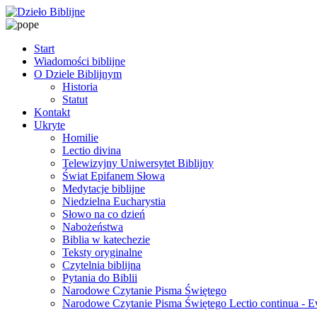
Start
Wiadomości biblijne
O Dziele Biblijnym
Historia
Statut
Kontakt
Ukryte
Homilie
Lectio divina
Telewizyjny Uniwersytet Biblijny
Świat Epifanem Słowa
Medytacje biblijne
Niedzielna Eucharystia
Słowo na co dzień
Nabożeństwa
Biblia w katechezie
Teksty oryginalne
Czytelnia biblijna
Pytania do Biblii
Narodowe Czytanie Pisma Świętego
Narodowe Czytanie Pisma Świętego Lectio continua - 