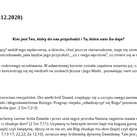
2.2020)
Kim jest Ten, który do nas przychodzi i Ta, która nam Go daje?
rąży” wokół tego wydarzenia, a dziecko, choć jeszcze nienarodzone, staje się ce
otrzebowało, jaka będzie jego przyszłość, „co z niego wyrośnie”, co zmieni się w 
ego rodzinnego oczekiwania. W adwentowej koronie została zapalona ostatnia już, 
ncentrują się tej niedzieli na osobach Jezusa i Jego Matki , pozwalając nam uzmys
roctwo mesjańskie. Oto wielki król Dawid, znajdując się u szczytu swego panowa
pieki i błogosławieństwa Bożego. Pragnąc niejako „odwdzięczyć się Bogu” postana
óla (por. 2 Sm 7,2-3).
achetny zamiar króla Dawida i przez usta tegoż proroka Natana najpierw stawia 
 ci zbuduje dom” (2 Sm 7,11). Używany tu hebrajski termin bajit ma bogatą gamę
it) czyli świątynię, słyszy że to nie on, ale Bóg zbuduje mu dom (bajit) czyli dyn
z 7,13-17; 22,22; Za 12,10), oznacza więc królewską dynastię Dawidową. Taki jes