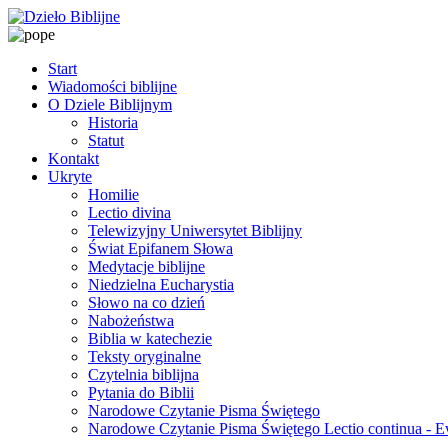
Start
Wiadomości biblijne
O Dziele Biblijnym
Historia
Statut
Kontakt
Ukryte
Homilie
Lectio divina
Telewizyjny Uniwersytet Biblijny
Świat Epifanem Słowa
Medytacje biblijne
Niedzielna Eucharystia
Słowo na co dzień
Nabożeństwa
Biblia w katechezie
Teksty oryginalne
Czytelnia biblijna
Pytania do Biblii
Narodowe Czytanie Pisma Świętego
Narodowe Czytanie Pisma Świętego Lectio continua - 