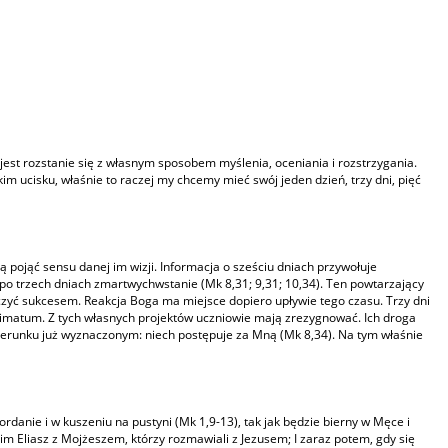
 jest rozstanie się z własnym sposobem myślenia, oceniania i rozstrzygania.
ucisku, właśnie to raczej my chcemy mieć swój jeden dzień, trzy dni, pięć
gą pojąć sensu danej im wizji. Informacja o sześciu dniach przywołuje
 po trzech dniach zmartwychwstanie (Mk 8,31; 9,31; 10,34). Ten powtarzający
czyć sukcesem. Reakcja Boga ma miejsce dopiero upływie tego czasu. Trzy dni
imatum. Z tych własnych projektów uczniowie mają zrezygnować. Ich droga
 kierunku już wyznaczonym: niech postępuje za Mną (Mk 8,34). Na tym właśnie
ordanie i w kuszeniu na pustyni (Mk 1,9-13), tak jak będzie bierny w Męce i
 im Eliasz z Mojżeszem, którzy rozmawiali z Jezusem; I zaraz potem, gdy się