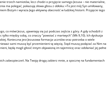
wienie trzech namiotów, lecz chodzi o przyjęcie samego Jezusa – nie materialne,
cenia ma polegać, pokazują słowa głosu z obłoku: «To jest mój Syn umiłowany,
łaniem Bożym i wyraża Jego aktywną obecność w ludzkiej historii. Przyjęcie tego
 co mówi Jezus, ujawniają się już podczas zejścia z góry. A gdy schodzili z
ąc tylko między sobą, co znaczy "powstać z martwych" (Mk 9,10). Ich dyskusja
wskiej. Konieczna jest Jezusowa formacja uczniów oraz potrzeba o wiele
ponieważ sami muszą być przemienieni tą więzią. Stąd muszą podążać za Nim na
nieni, będą mogli głosić innym objawioną im tajemnicę oraz odsłaniać jej pełne
 moich zabezpieczeń. Na Twoją drogą zabierz mnie, a spocznę na fundamentach