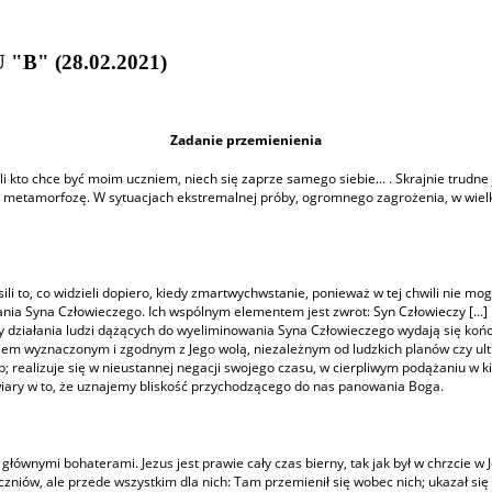
B" (28.02.2021)
Zadanie przemienienia
i kto chce być moim uczniem, niech się zaprze samego siebie... . Skrajnie trudne
etamorfozę. W sytuacjach ekstremalnej próby, ogromnego zagrożenia, w wielkim 
ili to, co widzieli dopiero, kiedy zmartwychwstanie, ponieważ w tej chwili nie mo
ania Syna Człowieczego. Ich wspólnym elementem jest zwrot: Syn Człowieczy [...]
y działania ludzi dążących do wyeliminowania Syna Człowieczego wydają się koń
sem wyznaczonym i zgodnym z Jego wolą, niezależnym od ludzkich planów czy ult
b; realizuje się w nieustannej negacji swojego czasu, w cierpliwym podążaniu w
wiary w to, że uznajemy bliskość przychodzącego do nas panowania Boga.
łównymi bohaterami. Jezus jest prawie cały czas bierny, tak jak był w chrzcie w J
czniów, ale przede wszystkim dla nich: Tam przemienił się wobec nich; ukazał się