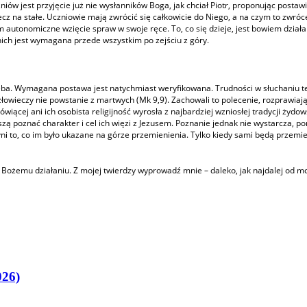
czniów jest przyjęcie już nie wysłanników Boga, jak chciał Piotr, proponując posta
ecz na stałe. Uczniowie mają zwrócić się całkowicie do Niego, a na czym to zwró
niem autonomiczne wzięcie spraw w swoje ręce. To, co się dzieje, jest bowiem dzia
nich jest wymagana przede wszystkim po zejściu z góry.
a. Wymagana postawa jest natychmiast weryfikowana. Trudności w słuchaniu tego,
Człowieczy nie powstanie z martwych (Mk 9,9). Zachowali to polecenie, rozprawiaj
wiącej ani ich osobista religijność wyrosła z najbardziej wzniosłej tradycji żydo
ą poznać charakter i cel ich więzi z Jezusem. Poznanie jednak nie wystarcza, 
ni to, co im było ukazane na górze przemienienia. Tylko kiedy sami będą przemie
u Bożemu działaniu. Z mojej twierdzy wyprowadź mnie – daleko, jak najdalej od
026)