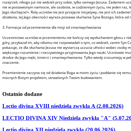
rozejrzeli, nikogo już nie widzieli przy sobie, tylko samego Jezusa. Zadaniem u
nie w postawionym namiocie, ale osobiste, w codziennym życiu, nie jeden raz, l
Jego słuchajcie!». Rolą uczniów nie jest przejęcie inicjatywy, nie jest ich zada
działania, tej Jego obecności wyraża postawa słuchania Syna Bożego, która od 
3. Formacja od przemienienia dla misji od zmartwychwstania
Uczestnictwo uczniów w przemienieniu nie kończy się wysłuchaniem głosu z nieb
góry, przykazał im, aby nikomu nie rozpowiadali o tym, co widzieli, zanim Syn 
pokazuje, że dla słuchania Jezusa nie wystarczą uczucia ufności wobec osoby mó
większego rozumienia i rzeczywistego przyjmowania Jego nauki. Uczniowie musz
drodze do Jego męki, śmierci i zmartwychwstania. Tylko wtedy zrozumieją w peł
znaczenie.
Przemienienie zaczyna się od działania Boga w moim życiu i poddanie się tem
mocnych Bożym projektem, utrwalonych Twoim budowaniem.
Ostatnio
dodane
Lectio divina XVIII niedziela zwykła A (2.08.2026)
LECTIO DIVINA XIV Niedziela zwykła "A" (5.07.2
Lectio divina XII niedziela zwykła (20.06.2026)