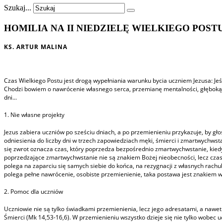
Szukaj...
HOMILIA NA II NIEDZIELĘ WIELKIEGO POSTU "
KS. ARTUR MALINA
Czas Wielkiego Postu jest drogą wypełniania warunku bycia uczniem Jezusa: Jeśl
Chodzi bowiem o nawrócenie własnego serca, przemianę mentalności, głęboką m
dni...
1. Nie własne projekty
Jezus zabiera uczniów po sześciu dniach, a po przemienieniu przykazuje, by głos
odniesienia do liczby dni w trzech zapowiedziach męki, śmierci i zmartwychwst
się zwrot oznacza czas, który poprzedza bezpośrednio zmartwychwstanie, kied
poprzedzające zmartwychwstanie nie są znakiem Bożej nieobecności, lecz cza
polega na zaparciu się samych siebie do końca, na rezygnacji z własnych rachu
polega pełne nawrócenie, osobiste przemienienie, taka postawa jest znakiem 
2. Pomoc dla uczniów
Uczniowie nie są tylko świadkami przemienienia, lecz jego adresatami, a nawet g
Śmierci (Mk 14,53-16,6). W przemienieniu wszystko dzieje się nie tylko wobec u